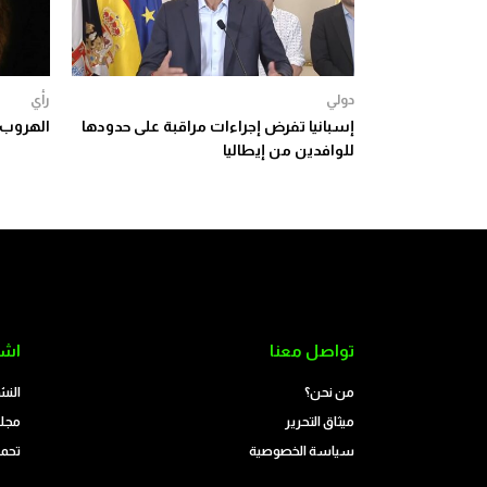
دولي
رأي
إسبانيا تفرض إجراءات مراقبة على حدودها
الهروب ا
للوافدين من إيطاليا
تواصل معنا
اشت
من نحن؟
النش
ميثاق التحرير
مجلة
سياسة الخصوصية
تحمي