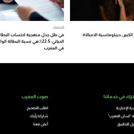
اقتصاد
لكبير…ديبلوماسية الامبالاة
في ظل جدل منهجية احتساب البطالة
الحياني: 22.5٪ هي نسبة البطالة ال
في المغرب
رك في خدماتنا
صوت المغرب
رة الإخبارية
اطلب التصحيح
 “لسان المغرب”
شاركنا رأيك
ل التطبيق
أعلن معنا