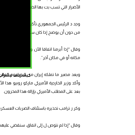
الأضرار التي تسب بت بها الضربات الإيرانية خل
وجد د الرئيس الجمهوري تأكيده أنه يعرف موقع ا
من دون أن يوضح إذا كان سيرسل قوات أميركي
وقال “إذا أبرمنا اتفاقا الآن وكنا على توافق
مكانه أو في مكان آخر”.
ويعد مصير ما تملكه إيران من اليورانيوم الع
كيف زحف عشرات ال
وأكد وزير الخارجية الأميركي ماركو روبيو هذ
بعد على المطلب الأميركي بإزالة هذا المخزون.
وكر ر ترامب تحذيره باستئناف الضربات العسكرية
وقال “إذا لم نتوص ل إلى اتفاق، سنقضي عليه