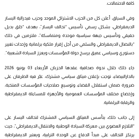
كافة الاحتمالات.
وفي السياق، أعلن كل من الحزب الاشتراكي الموحد وحزب فيدرالية اليسار
الديمقراطي، بشكل رسمي تأسيس “تحالف اليسار”، بهدف “خلق بديل
حقيقي وتأسيس جبهة سياسية موحدة ومتماسكة”، ملتزمين في ذلك
“بالنضال الديمقراطي والسلمي من أجل إقرار ملكية برلمانية وإحداث تغيير
دستوري وسياسي عميق يرسخ دولة المؤسسات ويعزز السيادة الشعبية”.
جاء ذلك خلال ندوة صحافية عقدها الحزبان الأربعاء 03 يونيو 2026
بالدارالبيضاء، توجت بإعلان ميثاق سياسي مشترك، عبّر فيه الطرفان على
ضرورة ضمان استقلال القضاء، وتوسيع صلاحيات المؤسسات المنتخبة،
وإخضاع مختلف المؤسسات العمومية والأجهزة للمساءلة الديمقراطية
والرقابة البرلمانية.
إلى جانب ذلك، يتأسس الميثاق السياسي المشترك لتحالف اليسار على
“التلازم العضوي بين معركة السيادة الوطنية والانتقال الديمقراطي”، حيث
يرتكز التحالف على مبدأ الدفاع عن الوحدة الترابية، ويعتبر الديمقراطية