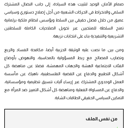
صمام الأمان الوحيد لتثبيت هذه السيادة، إلى جانب النضال المشترك
السلمي والانخراط في الحركات الشعبية من أجل إصلاح دستوري وسياسي
عميق من خلال فصل حقيقي بين السلط ويؤسس لنظام ملكية برلمانية
تمنح السلطة للمنتخبين عبر تخويل الصلاحيات الكاملة للسلطتين
التشريعية والتنفيذية بناء على انتخابات نزيهة.
ومن بين ما نصت عليه الوثيقة الحزبية أيضا، مكافحة الفساد والريع
وتضارب المصالح مع ربط المسؤولية بالمحاسبة، والنهوض بأوضاع
الفئات الاجتماعية الهشة والجهات المهمشة، فضلا عن مناهضة كل
أشكال التطبيع والدفاع عن القضية الفلسطينية، ناهيك عن مأسسة
العمل الوحدوي المشترك عبر إرساء آليات تنسيق تنظيمية ومؤسساتية،
والدفاع عن المساواة الفعلية ومناهضة كل أشكال التمييز ضد المرأة مع
التمكين السياسي الحقيقي الطاقات الشابة.
من نفس الملف