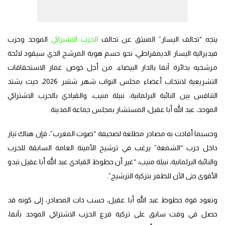
يتجه “تحالف اليسار” المنبثق عن تحالف
الحزب الاشتراكي
الموحد وحزب
فيديرالية اليسار الديمقراطي، نحو حسم هوية المرشح الذي سيقود لائحة
مرشحيه بدائرة آنفا بالدار البيضاء، من أجل خوض غمار الاستحقاقات
التشريعية لانتخاب أعضاء مجلس النواب شهر شتنبر 2026، حيث يشتد
التنافس بين النائبة البرلمانية، نبيلة منيب، والقيادي بالحزب الاشتراكي
الموحد، عبد الله أبا عقيل، المستشار بمجلس جماعة المدينة.
وحسبما أفادت به مصادر مطلعة لصحيفة “صوت المغرب”، فإن هناك تيار
داخل حزب “الشمعة” يرغب في ترشيح الأمينة العامة السابقة للحزب
والنائبة البرلمانية، نبيلة منيب، “غير أن حظوظ القيادي عبد الله أبا عقيل تبدو
الأقوى حتى الآن للظفر بتزكية الترشيح”.
وتعود قوة حظوظ عبد الله أبا عقيل، حسب ذات المصادر، إلى كونه قد
حصل في وقت سابق على تزكية فرع الحزب الاشتراكي الموحد بآنفا،