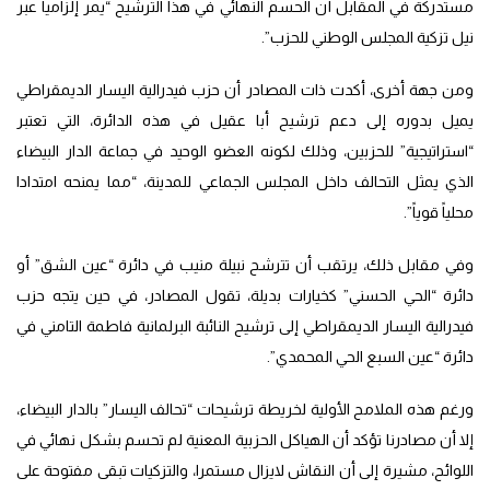
مستدركة في المقابل أن الحسم النهائي في هذا الترشيح “يمر إلزاميا عبر
نيل تزكية المجلس الوطني للحزب”.
ومن جهة أخرى، أكدت ذات المصادر أن حزب فيدرالية اليسار الديمقراطي
يميل بدوره إلى دعم ترشيح أبا عقيل في هذه الدائرة، التي تعتبر
“استراتيجية” للحزبين، وذلك لكونه العضو الوحيد في جماعة الدار البيضاء
الذي يمثل التحالف داخل المجلس الجماعي للمدينة، “مما يمنحه امتدادا
محلياً قوياً”.
وفي مقابل ذلك، يرتقب أن تترشح نبيلة منيب في دائرة “عين الشق” أو
دائرة “الحي الحسني” كخيارات بديلة، تقول المصادر، في حين يتجه حزب
فيدرالية اليسار الديمقراطي إلى ترشيح النائبة البرلمانية فاطمة التامني في
دائرة “عين السبع الحي المحمدي”.
ورغم هذه الملامح الأولية لخريطة ترشيحات “تحالف اليسار” بالدار البيضاء،
إلا أن مصادرنا تؤكد أن الهياكل الحزبية المعنية لم تحسم بشكل نهائي في
اللوائح، مشيرة إلى أن النقاش لايزال مستمرا، والتزكيات تبقى مفتوحة على