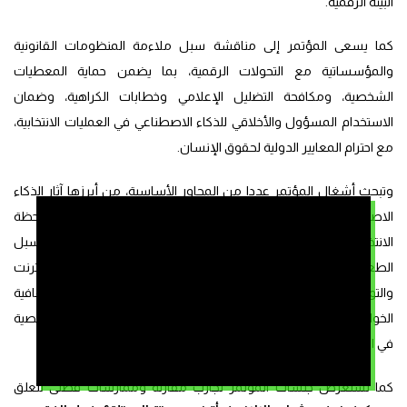
البيئة الرقمية.
كما يسعى المؤتمر إلى مناقشة سبل ملاءمة المنظومات القانونية
والمؤسساتية مع التحولات الرقمية، بما يضمن حماية المعطيات
الشخصية، ومكافحة التضليل الإعلامي وخطابات الكراهية، وضمان
الاستخدام المسؤول والأخلاقي للذكاء الاصطناعي في العمليات الانتخابية،
مع احترام المعايير الدولية لحقوق الإنسان.
وتبحث أشغال المؤتمر عددا من المحاور الأساسية، من أبرزها آثار الذكاء
الاصطناعي والتكنولوجيات الرقمية على العمليات الانتخابية، وملاحظة
الانتخابات عبر الإنترنت بين التحديات والفرص، والمنازعات الانتخابية وسبل
الطعن القضائي في العصر الرقمي، والحملات الانتخابية عبر الأنترنت
والتواصل المعتمد على الذكاء الاصطناعي، فضلا عن قضايا الشفافية
الخوارزمية والأمن السيبراني وحماية الحياة الخاصة والمعطيات الشخصية
في السياق الانتخابي.
كما تستعرض جلسات المؤتمر تجارب مقارنة وممارسات فضلى تتعلق