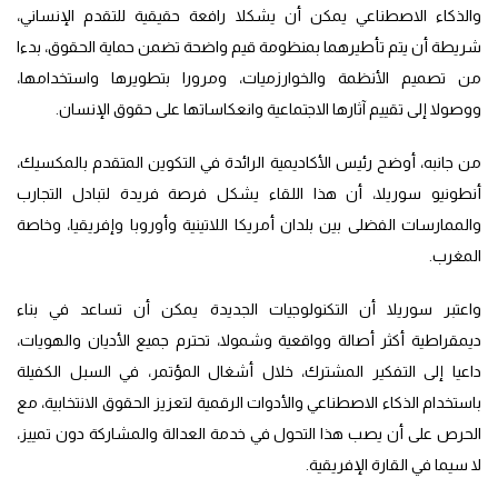
والذكاء الاصطناعي يمكن أن يشكلا رافعة حقيقية للتقدم الإنساني،
شريطة أن يتم تأطيرهما بمنظومة قيم واضحة تضمن حماية الحقوق، بدءا
من تصميم الأنظمة والخوارزميات، ومرورا بتطويرها واستخدامها،
ووصولا إلى تقييم آثارها الاجتماعية وانعكاساتها على حقوق الإنسان.
من جانبه، أوضح رئيس الأكاديمية الرائدة في التكوين المتقدم بالمكسيك،
أنطونيو سوريلا، أن هذا اللقاء يشكل فرصة فريدة لتبادل التجارب
والممارسات الفضلى بين بلدان أمريكا اللاتينية وأوروبا وإفريقيا، وخاصة
المغرب.
واعتبر سوريلا أن التكنولوجيات الجديدة يمكن أن تساعد في بناء
ديمقراطية أكثر أصالة وواقعية وشمولا، تحترم جميع الأديان والهويات،
داعيا إلى التفكير المشترك، خلال أشغال المؤتمر، في السبل الكفيلة
باستخدام الذكاء الاصطناعي والأدوات الرقمية لتعزيز الحقوق الانتخابية، مع
الحرص على أن يصب هذا التحول في خدمة العدالة والمشاركة دون تمييز،
لا سيما في القارة الإفريقية.