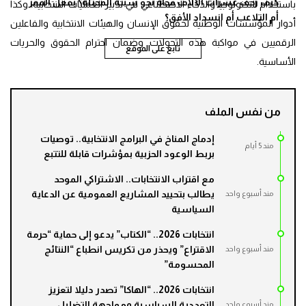
كيف زحف عشرات الالاف فجأة نحو سبتة المحتلة؟ بفعل الفقر
باستخدام التكنولوجيا والذكاء الاصطناعي في تدبير العمليات الانتخابية، وكذا
أم التلاعب أم انسداد الأفق؟
أدوار المؤسسات الوطنية لحقوق الإنسان والهيئات الانتخابية والفاعلين
الرقميين في مواكبة هذه التحولات وضمان احترام الحقوق والحريات
تابع على الموقع
الأساسية.
من نفس الملف
إدماج المناخ في البرامج الانتخابية.. توصيات
مند 5 أيام
بربط الوعود الحزبية بمؤشرات قابلة للتتبع
مع اقتراب الانتخابات.. الاشتراكي الموحد
يطالب بتحييد المشاريع العمومية عن الدعاية
مند أسبوع واحد
السياسية
انتخابات 2026.. “الكتاب” يدعو إلى حماية “حرمة
الاقتراع” ويحذر من تكريس انطباع “النتائج
مند أسبوع واحد
المحسومة”
انتخابات 2026.. “الهاكا” تصدر دليلا لتعزيز
التعددية السياسية ومواجهة التضليل
مند أسبوع واحد