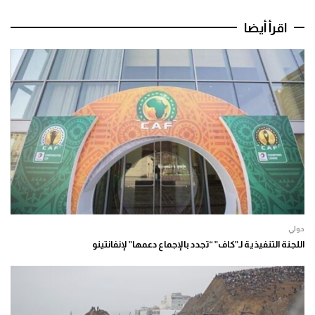
اقرأ أيضا
دولي
اللجنة التنفيذية لـ”كاف” “تجدد بالإجماع دعمها” لإنفانتينو