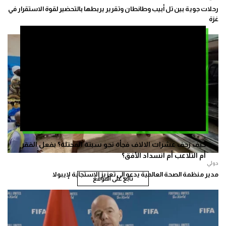
رحلات جوية بين تل أبيب وطانطان وتقرير يربطها بالتحضير لقوة الاستقرار في
غزة
كيف زحف عشرات الالاف فجأة نحو سبتة المحتلة؟ بفعل الفقر
أم التلاعب أم انسداد الأفق؟
دولي
مدير منظمة الصحة العالمية يدعو إلى تعزيز الاستجابة لإيبولا
تابع على الموقع