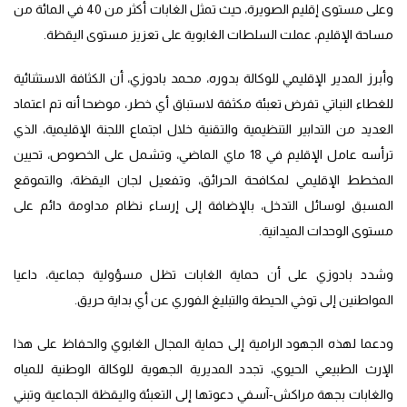
وعلى مستوى إقليم الصويرة، حيث تمثل الغابات أكثر من 40 في المائة من
مساحة الإقليم، عملت السلطات الغابوية على تعزيز مستوى اليقظة.
وأبرز المدير الإقليمي للوكالة بدوره، محمد بادوزي، أن الكثافة الاستثنائية
للغطاء النباتي تفرض تعبئة مكثفة لاستباق أي خطر، موضحا أنه تم اعتماد
العديد من التدابير التنظيمية والتقنية خلال اجتماع اللجنة الإقليمية، الذي
ترأسه عامل الإقليم في 18 ماي الماضي، وتشمل على الخصوص، تحيين
المخطط الإقليمي لمكافحة الحرائق، وتفعيل لجان اليقظة، والتموقع
المسبق لوسائل التدخل، بالإضافة إلى إرساء نظام مداومة دائم على
مستوى الوحدات الميدانية.
وشدد بادوزي على أن حماية الغابات تظل مسؤولية جماعية، داعيا
المواطنين إلى توخي الحيطة والتبليغ الفوري عن أي بداية حريق.
ودعما لهذه الجهود الرامية إلى حماية المجال الغابوي والحفاظ على هذا
الإرث الطبيعي الحيوي، تجدد المديرية الجهوية للوكالة الوطنية للمياه
والغابات بجهة مراكش-آسفي دعوتها إلى التعبئة واليقظة الجماعية وتبني