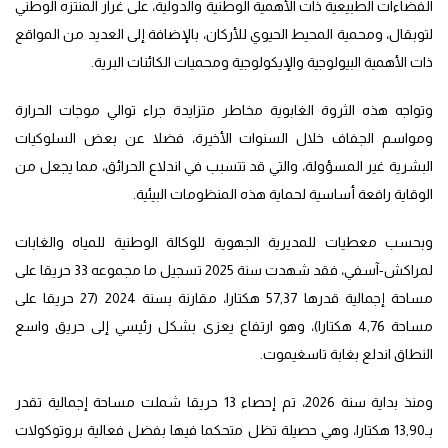
الفضاءات الطبيعية ذات الأهمية الوطنية والدولية، على غرار المنتزه الوطني
لتوبقال، ومحمية المحيط الحيوي للأركان، بالإضافة إلى العديد من المواقع
ذات الأهمية البيولوجية والإيكولوجية ومحميات الكائنات البرية.
وتواجه هذه الثروة الغابوية مخاطر متزايدة جراء توالي موجات الحرارة
ومواسم الجفاف خلال السنوات الأخيرة، فضلا عن بعض السلوكيات
البشرية غير المسؤولة، والتي قد تتسبب في اندلاع الحرائق، مما يجعل من
الوقاية رافعة أساسية لحماية هذه المنظومات البيئية.
وبحسب معطيات للمديرية الجهوية للوكالة الوطنية للمياه والغابات
لمراكش-آسفي، فقد شهدت سنة 2025 تسجيل ما مجموعه 33 حريقا على
مساحة إجمالية قدرها 57,37 هكتارا، مقارنة بسنة 2024 (27 حريقا على
مساحة 4,76 هكتارا)، وهو ارتفاع يعزى بشكل رئيسي إلى حريق واسع
النطاق اندلع بغابة تاسغيموت.
ومنذ بداية سنة 2026، تم إحصاء 13 حريقا شملت مساحة إجمالية تقدر
بـ13,90 هكتارا، وهي حصيلة تظل متحكما فيها بفضل فعالية بروتوكولات