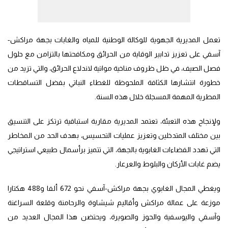
تعمل المديرية الجهوية للوكالة الوطنية للمياه والغابات بجهة مراكش-
آسفي على تعزيز تدابير الوقاية من الحرائق ومكافحتها بالتزامن مع حلول
فصل الصيف، في ظل ظروف مناخية مواتية لاندلاع الحرائق، والتي تزيد من
خطورة انتشارها الكثافة الملحوظة للغطاء النباتي بفضل التساقطات
المطرية المهمة المسجلة خلال هذه السنة.
ولإنجاح هذه التعبئة، تعتمد المديرية مقاربة استباقية ترتكز على التنسيق
بين مختلف المتدخلين وتعزيز عمليات التحسيس، بهدف الحد من المخاطر
التي تهدد الفضاءات الغابوية بالجهة، التي تتميز برأسمال طبيعي استراتيجي
يضم غابات الأركان والبلوط والعرعار.
ويغطي المجال الغابوي بجهة مراكش-آسفي نحو 672 ألفا و488 هكتارا
موزعة على عمالة مراكش وأقاليم شيشاوة والرحامنة وقلعة السراغنة
وآسفي واليوسفية والحوز والصويرة، ويحتضن هذا المجال العديد من