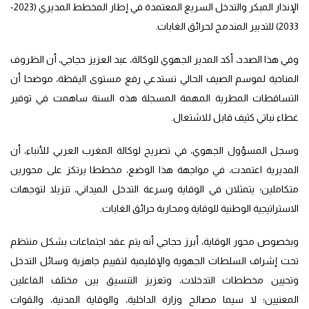
الإنذار المبكر والتدخل السريع المعتمدة في إطار المخطط المديري (2023-
2033) للتدبير المندمج لحرائق الغابات.
وفي هذا الصدد، أكد المدير الجهوي للوكالة، عبد العزيز حجاجي، أن الظروف
المناخية لموسم الصيف الحالي تستدعي رفع مستوى اليقظة، موضحا أن
التساقطات المطرية المهمة المسجلة هذه السنة ساهمت في توفير
غطاء نباتي كثيف قابل للاشتعال.
وسجل المسؤول الجهوي، في تصريح لوكالة المغرب العربي للأنباء، أن
المديرية اعتمدت، في مواجهة هذا الوضع، مخططا يرتكز على محورين
متكاملين؛ يتمثلان في الوقاية وسرعة التدخل الميداني، تنزيلا لتوجهات
الاستراتيجية الوطنية للوقاية ومحاربة حرائق الغابات.
وبخصوص محور الوقاية، أبرز حجاجي أنه يتم عقد اجتماعات بشكل منتظم
تحت إشراف السلطات الجهوية والإقليمية لتقييم جاهزية وسائل التدخل
وتحيين مخططات التدخلات، وتعزيز التنسيق بين مختلف الفاعلين
المعنيين؛ لا سيما مصالح وزارة الداخلية، والوقاية المدنية، والقوات