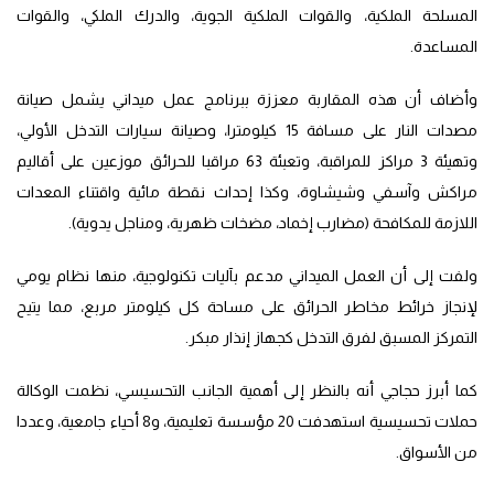
المسلحة الملكية، والقوات الملكية الجوية، والدرك الملكي، والقوات
المساعدة.
وأضاف أن هذه المقاربة معززة ببرنامج عمل ميداني يشمل صيانة
مصدات النار على مسافة 15 كيلومترا، وصيانة سيارات التدخل الأولي،
وتهيئة 3 مراكز للمراقبة، وتعبئة 63 مراقبا للحرائق موزعين على أقاليم
مراكش وآسفي وشيشاوة، وكذا إحداث نقطة مائية واقتناء المعدات
اللازمة للمكافحة (مضارب إخماد، مضخات ظهرية، ومناجل يدوية).
ولفت إلى أن العمل الميداني مدعم بآليات تكنولوجية، منها نظام يومي
لإنجاز خرائط مخاطر الحرائق على مساحة كل كيلومتر مربع، مما يتيح
التمركز المسبق لفرق التدخل كجهاز إنذار مبكر.
كما أبرز حجاجي أنه بالنظر إلى أهمية الجانب التحسيسي، نظمت الوكالة
حملات تحسيسية استهدفت 20 مؤسسة تعليمية، و8 أحياء جامعية، وعددا
من الأسواق.