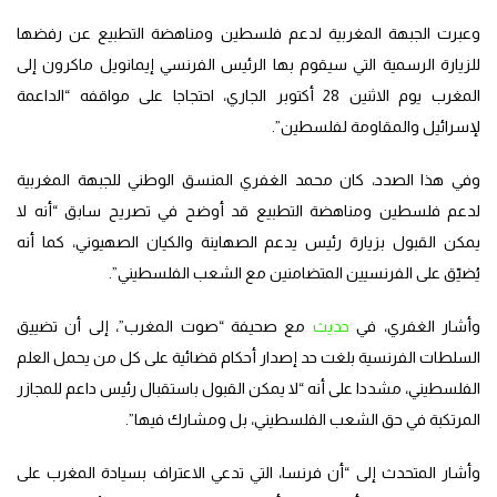
وعبرت الجبهة المغربية لدعم فلسطين ومناهضة التطبيع عن رفضها
للزيارة الرسمية التي سيقوم بها الرئيس الفرنسي إيمانويل ماكرون إلى
المغرب يوم الاثنين 28 أكتوبر الجاري، احتجاجا على مواقفه “الداعمة
لإسرائيل والمقاومة لفلسطين”.
وفي هذا الصدد، كان محمد الغفري المنسق الوطني للجبهة المغربية
لدعم فلسطين ومناهضة التطبيع قد أوضح في تصريح سابق “أنه لا
يمكن القبول بزيارة رئيس يدعم الصهاينة والكيان الصهيوني، كما أنه
يُضيّق على الفرنسيين المتضامنين مع الشعب الفلسطيني”.
وأشار الغفري، في
حديث
مع صحيفة “صوت المغرب”، إلى أن تضييق
السلطات الفرنسية بلغت حد إصدار أحكام قضائية على كل من يحمل العلم
الفلسطيني، مشددا على أنه “لا يمكن القبول باستقبال رئيس داعم للمجازر
المرتكبة في حق الشعب الفلسطيني، بل ومشارك فيها”.
وأشار المتحدث إلى “أن فرنسا، التي تدعي الاعتراف بسيادة المغرب على