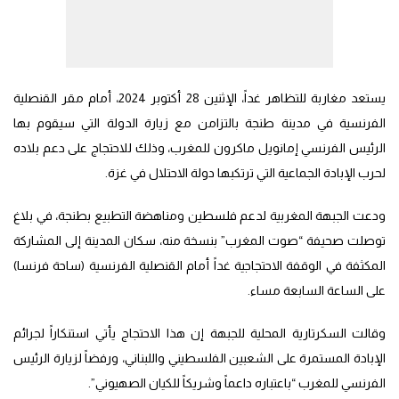
يستعد مغاربة للتظاهر غداً، الإثنين 28 أكتوبر 2024، أمام مقر القنصلية
الفرنسية في مدينة طنجة بالتزامن مع زيارة الدولة التي سيقوم بها
الرئيس الفرنسي إمانويل ماكرون للمغرب، وذلك للاحتجاج على دعم بلاده
لحرب الإبادة الجماعية التي ترتكبها دولة الاحتلال في غزة.
ودعت الجبهة المغربية لدعم فلسطين ومناهضة التطبيع بطنجة، في بلاغ
توصلت صحيفة “صوت المغرب” بنسخة منه، سكان المدينة إلى المشاركة
المكثفة في الوقفة الاحتجاجية غداً أمام القنصلية الفرنسية (ساحة فرنسا)
على الساعة السابعة مساء.
وقالت السكرتارية المحلية للجبهة إن هذا الاحتجاج يأتي استنكاراً لجرائم
الإبادة المستمرة على الشعبين الفلسطيني واللبناني، ورفضاً لزيارة الرئيس
الفرنسي للمغرب “باعتباره داعماً وشريكاً للكيان الصهيوني”.