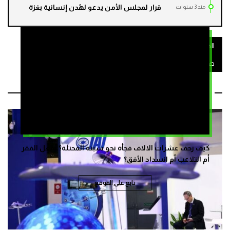
قرار لمجلس الأمن يدعو لهُدن إنسانية بغزة
مند 3 سنوات
الحرب على غزة
القضية الفلسطينية
طنجة
طوفان الأقصى
فرنسا
مقالات ذات صلة
كيف زحف عشرات الالاف فجأة نحو سبتة المحتلة؟ بفعل الفقر
أم التلاعب أم انسداد الأفق؟
تابع على الموقع