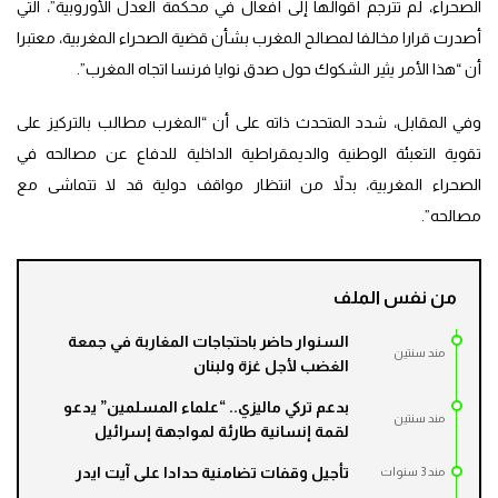
الصحراء، لم تترجم أقوالها إلى أفعال في محكمة العدل الأوروبية”، التي
أصدرت قرارا مخالفا لمصالح المغرب بشأن قضية الصحراء المغربية، معتبرا
أن “هذا الأمر يثير الشكوك حول صدق نوايا فرنسا اتجاه المغرب”.
وفي المقابل، شدد المتحدث ذاته على أن “المغرب مطالب بالتركيز على
تقوية التعبئة الوطنية والديمقراطية الداخلية للدفاع عن مصالحه في
الصحراء المغربية، بدلاً من انتظار مواقف دولية قد لا تتماشى مع
مصالحه”.
من نفس الملف
السنوار حاضر باحتجاجات المغاربة في جمعة
مند سنتين
الغضب لأجل غزة ولبنان
بدعم تركي ماليزي.. “علماء المسلمين” يدعو
مند سنتين
لقمة إنسانية طارئة لمواجهة إسرائيل
تأجيل وقفات تضامنية حدادا على آيت ايدر
مند 3 سنوات