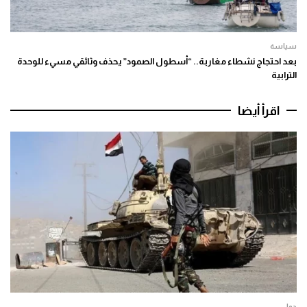
سياسة
بعد احتجاج نشطاء مغاربة.. “أسطول الصمود” يحذف وثائقي مسيء للوحدة
الترابية
اقرأ أيضا
دولي