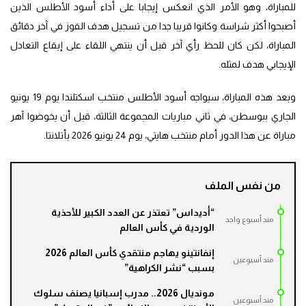
للمباراة، وهو الأمر الذي انعكس إيجابا على أداء أسود الأطلس الذين
أصبحوا أكثر شراسة وكانوا قريبا جدا من تسجيل هدف الفوز في آخر دقائق
المباراة، لكن كان للحظ رأي آخر قبل أن ينتهي اللقاء على إيقاع التعادل
الإيجابي هدف لمثله.
وبعد هذه المباراة، سيواجه أسود الأطلس منتخب اسكتلندا يوم 19 يونيو
الجاري ببوسطن، في ثاني مباريات المجموعة الثالثة، قبل أن يخوضوا آهر
مباراة عن هذا الدور أمام منتخب هايتي، يوم 24 يونيو 2026 بأتلانتا.
من نفس الملف
“أديداس” تعتذر عن العدد الكبير للأحذية
مند أسبوع واحد
الوردية في كأس العالم
إنفانتينو يهاجم منتقدي كأس العالم 2026
مند أسبوعين
بسبب “نشر الكراهية”
مونديال 2026.. مدرب إسبانيا يصنف سلوك
مند أسبوعين