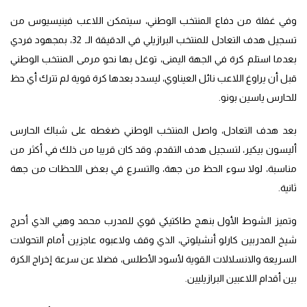
وفي غفلة من دفاع المنتخب الوطني، سيتمكن اللاعب فينيسيوس من
تسجيل هدف التعادل للمنتخب البرازيلي في الدقيقة الـ 32، بمجهود فردي
بعدما استلم كرة في الجهة اليمنى، توغل بها نحو مرمى المنتخب الوطني
قبل أن يراوغ اللاعب نائل العيناوي، ليسدد بعدها كرة قوية لم تترك أي حظ
للحارس ياسين بونو.
بعد هدف التعادل، واصل المنتخب الوطني ضغطه على شباك الحارس
أليسون بيكير، لتسجيل هدف التقدم، وقد كان قريبا من ذلك في أكثر من
مناسبة، لولا سوء الحظ من جهة، والتسرع في بعض اللحظات من جهة
ثانية.
وتميز الشوط الأول بنهج طاكتيكي قوي للمدرب محمد وهبي الذي أحرج
شيخ المدربين كارلو أنشيلوتي، الذي وقف ولاعبوه عاجزين أمام التحولات
السريعة والانسلالات القوية لأسود الأطلس، فضلا عن سرعة إخراج الكرة
بين أقدام اللاعبين البرازيليين.