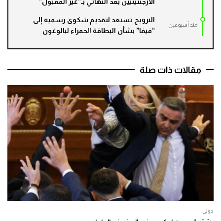
الأرجنتينيين بعد النهائي بـ”غير المقبول”
النرويج تستعد لتقديم شكوى رسمية إلى
مند أسبوعين
“فيفا” بشأن البطاقة الحمراء لبالوغون
مقالات ذات صلة
دولي