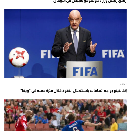
رشق رئيس وزراء كوسوفو بالبيض في البرلمان
إعلام
إنفانتينو يواجه اتهامات باستغلال النفوذ خلال فترة عمله في “ويفا”