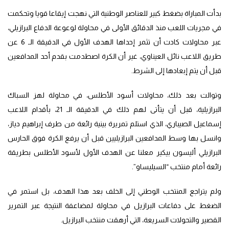
بدأت المباراة بضغط كبير للعناصر الوطنية التي نهجت إيقاعا قويا وتحكمت
في مجريات اللعب منذ الدقائق الأولى في محاولة لوعوعة الدفاع البرازيلي،
عبر محاولات كادت أن تثمر إحداها الهدف الأول في الدقيقة الـ 6 عن
طريق اللاعب نائل العيناوي، غير أن الكرة اصطدمت بقدم أحد المدافعين
قبل أن يتم إبعادها إلى الشرط.
وتوالت بعد ذلك، محاولات أسود الأطلس، في محاولة لهز السباك
البرازيلية، قبل أن يتأتى لهم ذلك في الدقيقة الـ 21، بأقدام اللاعب
إسماعيل الصيباري، الذي استلم تمريرة بينية رائعة من طرف إبراهيم دياز،
وانسل بها وسط المدافعين البرازيليين قبل أن يرفع الكرة فوق الحارس
البرازيلي أليسون بيكير معلنا عن الهدف الأول لأسود الأطلس بطريقة
رائعة أمام منتخب “السيليساو”.
ولم يتراجع المنتخب الوطني إلى الخلف بعد هذا الهدف، بل استمر في
الضغط على دفاعات البرازيل في محاولة لمضاعفة النتيجة عبر التمرير
القصير والتحولات السريعة، التي أرهقت منتخب البرازيل.