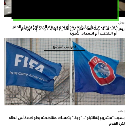
دولي
كيف زحف عشرات الالاف فجأة نحو سبتة المحتلة؟ بفعل الفقر
يونيسف: استشهاد 300 طفل على الأقل بغزة منذ وقف إطلاق النار
أم التلاعب أم انسداد الأفق؟
تابع على الموقع
إعلام
بسبب “مشروع إنفانتينو”.. “ويفا” يتمسك بمقاطعته بطولات كأس العالم
لكرة القدم