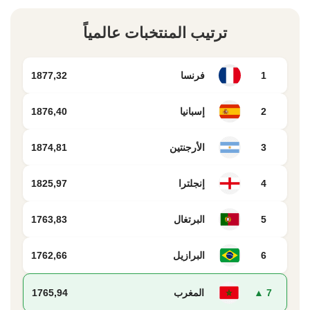
ترتيب المنتخبات عالمياً
1
فرنسا
1877,32
2
إسبانيا
1876,40
3
الأرجنتين
1874,81
4
إنجلترا
1825,97
5
البرتغال
1763,83
6
البرازيل
1762,66
7 ▲
المغرب
1765,94