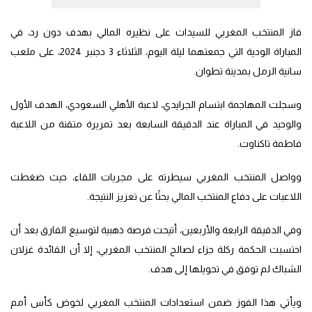
فاز المنتخب المغربي للسيدات على نظيره المالي بهدف دون رد، في
المباراة الودية التي جمعتهما ليلة اليوم، الثلاثاء 3 دجنبر 2024، على ملعب
سانية الرمل بمدينة تطوان.
وسجلت المهاجمة ابتسام الجرايدي، لاعبة الأهلي السعودي، الهدف الأول
والوحيد في المباراة عند الدقيقة السابعة بعد تمريرة متقنة من اللاعبة
فاطمة تاكناوت.
وواصل المنتخب المغربي سيطرته على مجريات اللقاء، حيث ضغطت
اللاعبات على دفاع المنتخب المالي بحثًا عن تعزيز النتيجة.
وفي الدقيقة الرابعة والأربعين، أتيحت فرصة ذهبية لتوسيع الفارق بعد أن
احتسبت الحكمة ركلة جزاء لصالح المنتخب المغربي، إلا أن القائدة غزلان
الشباك لم توفق في تحويلها إلى هدف.
ويأتي هذا الفوز ضمن استعدادات المنتخب المغربي لخوض كأس أمم