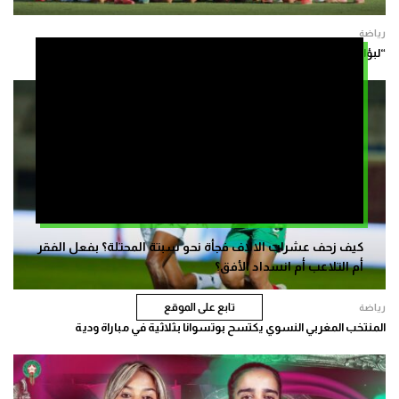
رياضة
“لبؤات الأطلس” يحافظن على موقعهن في تصنيف الفيفا لشهر يونيو
كيف زحف عشرات الالاف فجأة نحو سبتة المحتلة؟ بفعل الفقر
أم التلاعب أم انسداد الأفق؟
تابع على الموقع
رياضة
المنتخب المغربي النسوي يكتسح بوتسوانا بثلاثية في مباراة ودية