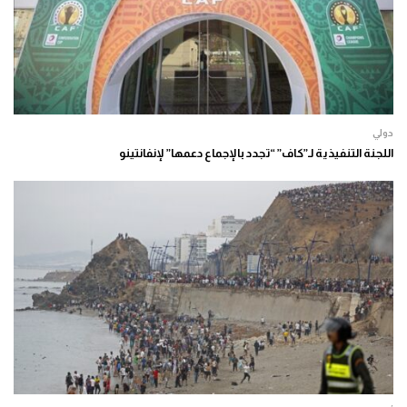
دولي
اللجنة التنفيذية لـ”كاف” “تجدد بالإجماع دعمها” لإنفانتينو