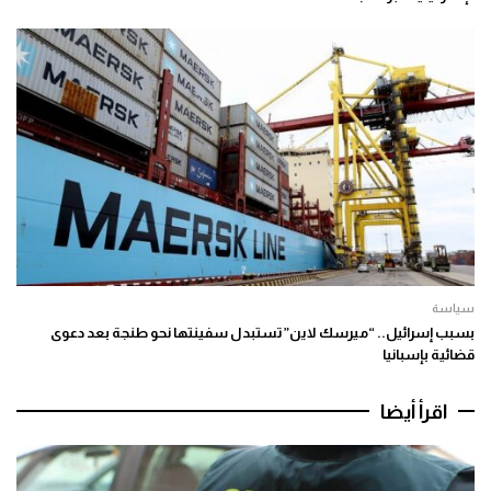
سياسة
بسبب إسرائيل.. “ميرسك لاين” تستبدل سفينتها نحو طنجة بعد دعوى
قضائية بإسبانيا
اقرأ أيضا