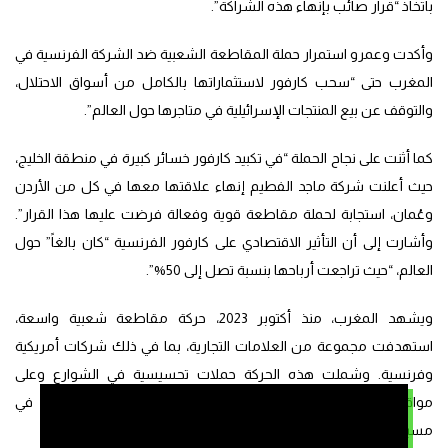
باتخاذ “قرار صائب بإنهاء هذه الشراكة”.
وأكدت وعمرو استمرار حملة المقاطعة الشعبية ضد الشركة الفرنسية في
المغرب حتى “سحب كارفور لاستثماراتها بالكامل من أسواق الاحتلال،
والتوقف عن بيع المنتجات الإسرائيلية في متاجرها حول العالم”.
كما أثنت على نجاح الحملة “في تكبيد كارفور خسائر كبيرة في منطقة الخليج،
حيث أعلنت شركة ماجد الفطيم إنهاء علاقتها معها في كل من الأردن
وعُمان، استجابة لحملة مقاطعة قوية وفعالة فرضت عليها هذا القرار”.
وأشارت إلى أن التأثير الاقتصادي على كارفور الفرنسية “كان بالغاً” حول
العالم، “حيث تراجعت أرباحها بنسبة تصل إلى 50%”.
ويشهد المغرب، منذ أكتوبر 2023، حركة مقاطعة شعبية واسعة،
استهدفت مجموعة من العلامات التجارية، بما في ذلك شركات أمريكية
وفرنسية. وشملت هذه الحركة حملات تحسيسية في الشوارع وعلى
مواقع التواصل الاجتماعي، بالإضافة إلى فعاليات ضاغطة تمثلت في
مسيرات شعبية ووقفات احتجاجية أمام المتاجر.