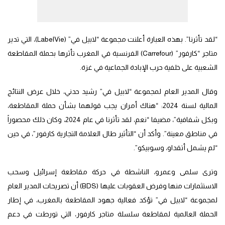
“لقد تأثرنا”. بهذه العبارة أعلنت مجموعة “لابيل في” (LabelVie)، التي تدير
متاجر “كارفور” (Carrefour) الفرنسية في المغرب تأثرها بحملة المقاطعة
الشعبية على خلفية حرب الإبادة الجماعية في غزة.
وقال المدير العام لمجموعة “لابيل في” رشيد حدني، خلال عرض النتائج
المالية لسنة 2024: “هناك أمران يجب قولهما بشأن حملة المقاطعة،
وبكل شفافية”، مضيفا “نعم، لقد تأثرنا في عام 2024، وكان ذلك محصوراً
في مناطق معينة”. وأكد أن “التأثير طال العلامة التجارية كارفور”، في حين
“لم يشمل أتقداو، وسوبيكو”.
وترى سلمى وعمرو، الناشطة في حركة مقاطعة إسرائيل وسحب
الاستثمارات منها وفرض العقوبات عليها (BDS) أن تصريحات المدير العام
لمجموعة “لابيل في” تؤكد فعالية جهود المقاطعة بالمغرب، في إطار
الحملة العالمية لمقاطعة سلسلة متاجر كارفور، التي تورطت في دعم