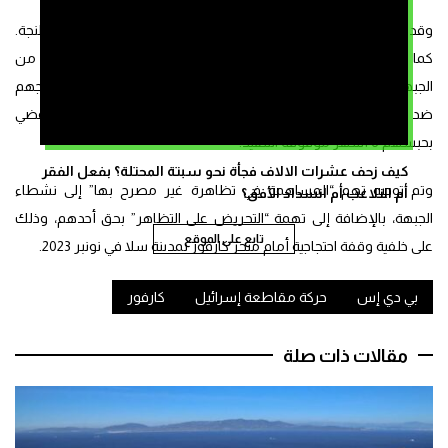
وقد تخللت هذه الفعاليات تدخلات أمنية متكررة، خاصة في مدينة طنجة.
كما أسفرت عن محاكمات قضائية، كان أبرزها متابعة 13 ناشطاً من
الجبهة المغربية لدعم فلسطين ومناهضة التطبيع، على خلفية احتجاجهم
ضد كارفور. إذ أصدرت محكمة سلا، في دجنبر الماضي، حكماً يقضي
بحبسهم 6 أشهر موقوفة التنفيذ.
كيف زحف عشرات الالاف فجأة نحو سبتة المحتلة؟ بفعل الفقر
وتم توجيه تهم “المساهمة في تظاهرة غير مصرح بها” إلى نشطاء
أم التلاعب أم انسداد الأفق؟
الجبهة، بالإضافة إلى تهمة “التحريض على التظاهر” بحق أحدهم، وذلك
تابع على الموقع
على خلفية وقفة احتجاجية أمام متجر كارفور بمدينة سلا في نونبر 2023.
بي دي إس
حركة مقاطعة إسرائيل
كارفور
مقالات ذات صلة