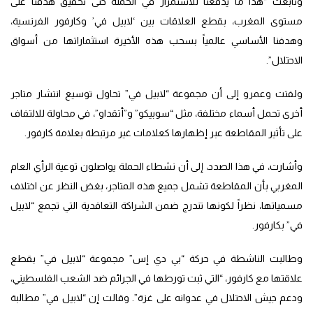
وتابعت “هذا ما يدفعنا للاستمرار في الحملة حتى تحقيق هدفنا على
مستوى المغرب، بقطع العلاقات بين ‘لابيل في’ وكارفور الفرنسية،
وهدفنا الأساسي عالمياً بسحب هذه الأخيرة استثماراتها من أسواق
الاحتلال”.
ولفتت وعمرو إلى أن مجموعة “لابيل في” تحاول توسيع انتشار متاجر
أخرى تحمل أسماء مختلفة، مثل “سوبيكو” و”أتقداو”، في محاولة للالتفاف
على تأثير المقاطعة عبر إظهارها كعلامات غير مرتبطة بعلامة كارفور.
وأشارت، في هذا الصدد، إلى أن نشطاء الحملة يواصلون توعية الرأي العام
المغربي بأن المقاطعة تشمل جميع هذه المتاجر، بغض النظر عن اختلاف
مسمياتها، نظراً لكونها تندرج ضمن الشراكة التعاقدية التي تجمع “لابيل
في” بكارفور.
وطالبت الناشطة في حركة “بي دي إس” مجموعة “لابيل في” بقطع
علاقتها مع كارفور، “التي ثبت تورطها في الجرائم ضد الشعب الفلسطيني،
ودعم جيش الاحتلال في عدوانه على غزة”. وقالت إن “لابيل في” مطالبة