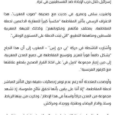
إسرائيل خلال حرب الإبادة ضد الفسطينيين في غزة.
واعتبرت سلمى وعمرو، في حديث مع صحيفة “صوت المغرب”، هذا
الاعتراف الرسمي بتأثير المقاطعة “مكسباً كبيراً للمغاربة الداعمين لحملة
المقاطعة، بمختلف فئاتهم ومكوناتهم”، وكذلك للجبهة المغربية
فلسطين ومناهضة التطبيع، “التي تبنت الحملة على المستوى الوطني”.
وأشارت الناشطة في حركة “بي دي إس” – المغرب إلى أن هذا النجاح
“يشكل دافعاً قوياً لتعزيز وتوسيع المقاطعة في جميع المدن المغربية،
إلى حين إجبار مجموعة ‘لابيل في’ على اتخاذ القرار الصحيح بقطع علاقتها
مع كارفور الفرنسية”.
وأوضحت المتحدثة أنه رغم عدم توفر إحصائيات دقيقة حول التأثير المباشر
لحملة المقاطعة، “إلا أننا على يقين بأنها تحقق نتائج ملموسة، إذ تشهد
مجموعة من المدن حراكاً واسعاً في هذا الإطار”، وذكرت من بينها الرباط،
وسلا، والدار البيضاء، وطنجة، ووجدة، ومراكش.