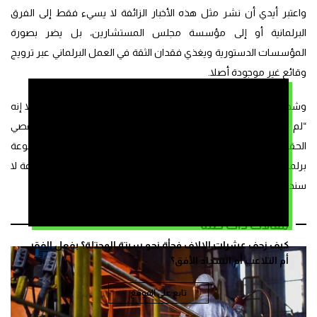
واعتبر أيدي أن نشر مثل هذه الأخبار الزائفة لا يسيء فقط إلى الفرق
البرلمانية أو إلى مؤسسة مجلس المستشارين، بل يضر بصورة
المؤسسات الدستورية ويغذي فقدان الثقة في العمل البرلماني عبر ترويج
وقائع غير موجودة أصلا.
وشدد رئيس الفريق الاشتراكي على أن الحقيقة بسيطة وواضحة، قائلا إنه
“لم يجر أي تصويت داخل مجلس المستشارين على إحداث لجنة لتقصي
الحقائق في هذا الموضوع، ولم يصدر أي رفض من أي فريق أو مجموعة
برلمانية، وأن كل ما يتم تداوله بهذا الخصوص لا يعدو أن يكون إشاعة لا
سند لها من الواقع أو القانون”.
مقالات ذات صلة
كيف زحف عشرات الالاف فجأة نحو سبتة المحتلة؟ بفعل الفقر
أم التلاعب أم انسداد الأفق؟
تابع على الموقع