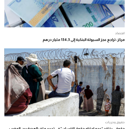
اقتصاد
مركز: تراجع عجز السيولة البنكية إلى 134,3 مليار درهم
حقوق وحريات
حقوقي ينتقد “عدم احترام حقوق الإنسان” في تدبير ملف الهجرة بين المغرب