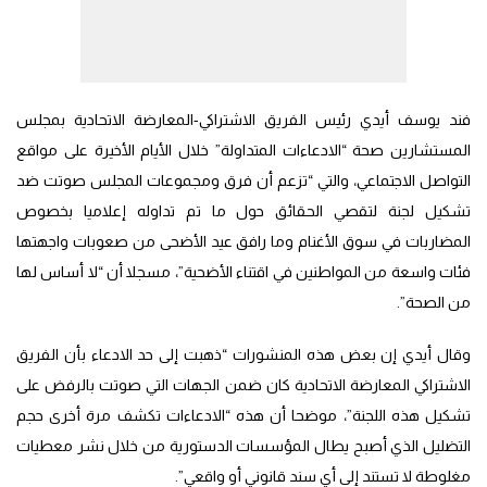
فند يوسف أيدي رئيس الفريق الاشتراكي-المعارضة الاتحادية بمجلس
المستشارين صحة “الادعاءات المتداولة” خلال الأيام الأخيرة على مواقع
التواصل الاجتماعي، والتي “تزعم أن فرق ومجموعات المجلس صوتت ضد
تشكيل لجنة لتقصي الحقائق حول ما تم تداوله إعلاميا بخصوص
المضاربات في سوق الأغنام وما رافق عيد الأضحى من صعوبات واجهتها
فئات واسعة من المواطنين في اقتناء الأضحية”، مسجلا أن “لا أساس لها
من الصحة”.
وقال أيدي إن بعض هذه المنشورات “ذهبت إلى حد الادعاء بأن الفريق
الاشتراكي المعارضة الاتحادية كان ضمن الجهات التي صوتت بالرفض على
تشكيل هذه اللجنة”، موضحا أن هذه “الادعاءات تكشف مرة أخرى حجم
التضليل الذي أصبح يطال المؤسسات الدستورية من خلال نشر معطيات
مغلوطة لا تستند إلى أي سند قانوني أو واقعي”.