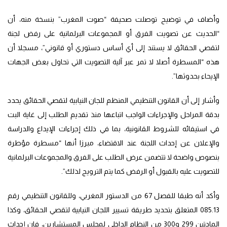
وأضاف في توضيح توصلت صحيفة “صوت المغرب” بنسخة منه، أن
“الحديث عن تصويت الفرق أو المجموعات البرلمانية على رفض لجنة
لتقصي الحقائق لا يستند إلى أي أساس دستوري أو قانوني”، مسجلا أن
هذه “المسطرة أصلا لا تمر عبر آلية التصويت التي تحاول بعض الجهات
الإيحاء بحدوثها”.
وأشار إلى أن القانون التنظيمي المنظم للجان النيابية لتقصي الحقائق يحدد
بدقة المراحل والإجراءات الواجب اتباعها منذ تقديم الطلب إلى غاية البت
في استيفائه للشروط القانونية، بما في ذلك إجراءات الإيداع والدراسة
والإعلان عن إحداث اللجنة عند الاقتضاء، مبرزا أنها “مسطرة مؤطرة
بنصوص واضحة لا تتضمن عرض الطلب على الفرق والمجموعات البرلمانية
للتصويت عليه بالقبول أو الرفض كما يتم الترويج لذلك”.
وأكد أنه طبقا للفصل 67 من الدستور المغربي، وللقانون التنظيمي رقم
085.13 المتعلق بتحديد طريقة تسيير اللجان النيابية لتقصي الحقائق، وكذا
المادتين 299 و300 من النظام الداخلي لمجلس المستشارين، فإن إحداث