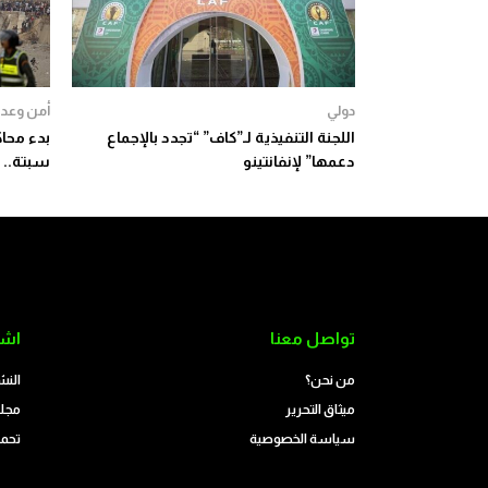
دولي
أمن وعدا
اللجنة التنفيذية لـ”كاف” “تجدد بالإجماع
دعمها” لإنفانتينو
سبتة.. 
تواصل معنا
اشت
من نحن؟
النش
ميثاق التحرير
مجلة
سياسة الخصوصية
تحمي