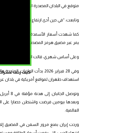
متوقع في البلدان المصدرة الرئيسية، بما في ذلك 
وتابعت: “في حين أدى ارتفاع تكاليف الوقود وا
كما شهدت أسعار الأسمدة ارتفاعا كبيرا بسبب ت
يمر عبر مضيق هرمز المضطرب أمنيا”.
وعلى أساس شهري، قالت المنظمة إن أسعار الغذاء شهدت انخفاضا طف
كيف زحف عشرات ال
استهداف طهران لمواقع أمريكية في بلدان عرب
وبعدها بيومين فرضت واشنطن حصارا على الموا
العالمية.
وردت إيران بمنع مرور السفن في المضيق إلا 
لإنهاء الحرب، التي رفعت أسعار الطاقة ومستوي