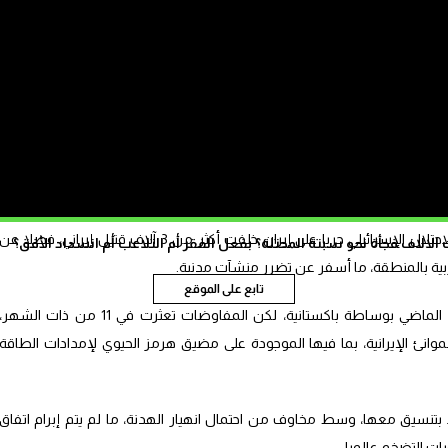
الولايات المتحدة الأمريكية”.
لأسمدة إلى ضغوط إضافية نحو رفع الأسعار على مستوى العالم”.
داعيات الحرب الأمريكية الإسرائيلية على إيران، خاصة أن “ثلث تجارة الأسمدة
يفا ب0.2 بالمئة خلال مايو مقارنة مع أبريل.
وفي 28 فبراير 2026 بدأت الولايات المتحدة والاحتلال الإسرائيلي حربا على إيران خلفت أكثر من 3 آلاف قتيل إيراني، فضلا عن
الاف فجأة نحو سبتة المحتلة؟ بفعل الفقر أم التلاعب أم انسداد الأفق؟
ية بالمنطقة، ما أسفر عن تضرر منشآت مدنية.
تابع على الموقع
وتوصل الجانبان إلى هدنة مؤقتة في 8 أبريل الماضي بوساطة باكستانية، لكن المفاوضات تعثرت في 11 من ذات الشهر
نئ الإيرانية، بما فيها الموجودة على مضيق هرمز الحيوي لإمدادات الطاقة
بتنسيق معها، وسط مخاوف من احتمال انهيار الهدنة، ما لم يتم إبرام اتفاق
ات التضخم عالميا.