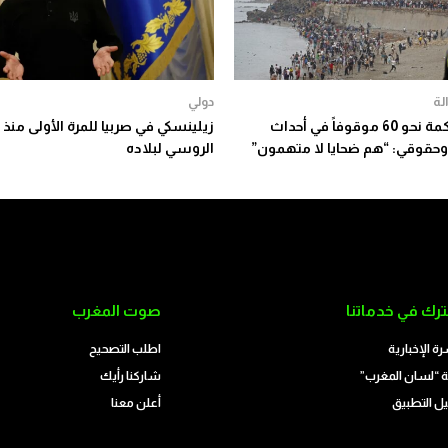
لة
دولي
بدء محاكمة نحو 60 موقوفاً في أحداث
زيلينسكي في صربيا للمرة الأولى منذ 
وحقوقي: “هم ضحايا لا متهمون”
الروسي لبلاده
رك في خدماتنا
صوت المغرب
رة الإخبارية
اطلب التصحيح
 “لسان المغرب”
شاركنا رأيك
ل التطبيق
أعلن معنا