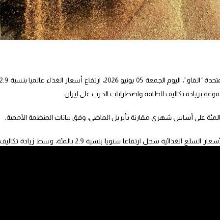
أعلنت منظمة الأغذية والزراعة التابعة للأمم المتحدة “الفاو”، اليوم الجمعة 05 يونيو 2026، ارتفاع أسعار الغذاء عالميا بنس
عة بزيادة تكاليف الطاقة واضطرابات الحرب على إيران.
وقالت المنظمة في بيان إن المؤشر العالمي لأسعار السلع الغذائية سجل ارتفاعا سنويا بنسبة 2.9 بالمئة، وسط زيادة تكاليف
وأضافت أن مؤشر أسعار الحبوب زاد بنسبة 4.9 بالمئة خلال مايو مقارنة بالفترة نفسها من العام الماضي، فيما زادت أسعار
لقمح ارتفعت للشهر الرابع على التوالي في ماي المنصرم، مدعومة بحصاد أقل