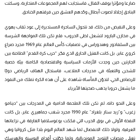
ضارعا ومؤثرا بوقف القتال، فاستجابت لهم المجموعات المتحاربة، وسكتت
البنادق إجلالا لصوت أبطال وحّدهم العشق حين فرقتهم الخنادق.
وعلى النقيض من ذلك، قد تتحول الساحرة المستديرة إلى عود ثقاب يهوي
في مخازن البارود لتشعل لظى الحروب؛ فلم تكن تلك المواجهة الشرسة
بين السلفادور وهندوراس في تصفيات كأس العالم عام 1969 مجرد صراع
كروي عابر، بل كانت الفتيل الحارق الذي فجّر “حرب كرة القدم” الطاحنة بين
الجارتين حين وجدت الأزمات السياسية والاقتصادية الكامنة بيئة خصبة
للشحن والتعبئة في مدرجات الملاعب، فاستحال الهتاف الرياضي دويّا
للرصاص الحي، لتدوّن المأساة شاهدة على أن هذه الكرة تملك من النفوذ
ما يشعل حروبا يذهب ضحيتها الأبرياء.
وعلى النحو ذاته، لم تكن تلك الملحمة الدامية في المدرجات بين “دينامو
زغرب” و”ريد ستار بلغراد” عام 1990 مجرد شغب جماهيري عابر، بل كانت
النفخة الأولى في بوق الحرب التي فككت يوغوسلافيا الغارقة في نزاعاتها
العرقية. ولولا ذلك الانفصال لما شهد العالم اليوم بلدا مثل كرواتيا وهي
تعتلي منصات التتويج المونديالية، ولما خطّت أقدام البوسنة والهرسك