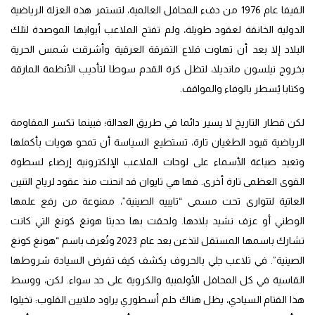
الفيفا عام 1976 من دفء المحافل العالمية، لتستمر هذه العزلة الرياضية
الدولية الخانقة لعقود طويلة، ولم تفتح الملاعب أبوابها الموصدة لتلك
البلاد إلا بعد أن تهاوت قلاع التفرقة العرقية وأشرقت شمس الحرية
بخروج نيلسون مانديلا، لتظل كرة القدم سوطا لتأديب الأنظمة المارقة
وكتابا يُسطر بالوفاء والمواقف.
لكن قطار التاريخ لا يسير دائما في طريق العدالة؛ فبينما تكسر المقاومة
الرياضية قيود الطغيان تارة، تستطيع السياسة أن تمحو هويات بأكملها
وتعيد صياغة الأسماء على لوحات الملاعب الإلكترونية إرضاء لسطوة
القوى العظمى تارة أخرى. فها هي تايوان قد انحنت منذ عقود لرياح التنين
العاتية لتتوارى تحت مسمى “تايبيه الصينية”، ممنوعة من رفع علمها
الوطني أو عزف نشيد بلادها. ولحقت بها حديثا هونغ كونغ التي كانت
تشارك باسمها المستقل لتذعن بعد عام 2023 وتُعرف باسم “هونغ كونغ
الصينية”. في تلاعب جلي بالحروف يكشف كيف تفرض السيادة شروطها
القاسية في كل المحافل الأولمبية والكروية على حد سواء. لكن، ووسط
هذا القتام السيادي، يظل هناك حلم أسطوري يراود ملايين القلوب: تخيلوا