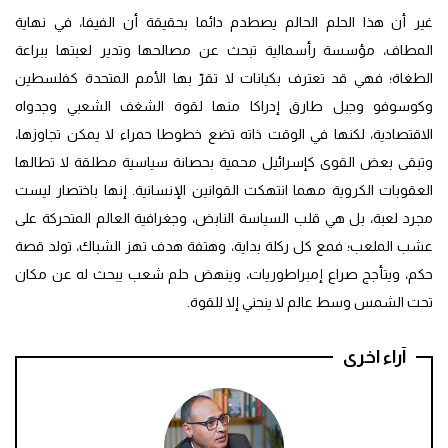
غير أن هذا الحلم الحالم يصطدم دائما بحقيقة أن الفيفا، في نهاية
المطاف، مؤسسة رأسمالية تبحث عن مصالحها وتدير لعبتها ببراعة
الطغاة؛ فهي قد تعترف بكيانات لا تقرّ بها الأمم المتحدة كفلسطين
وكوسوفو وجبل طارق إدراكا منها لقوة الشغف الشعبي وجدواه
الاقتصادية، لكنها في الوقت ذاته تضع خطوطا حمراء لا يمكن تجاوزها،
وتبقى بعض القوى كإسرائيل محمية بحصانة سياسية مطلقة لا تطالها
العقوبات الكروية مهما انتهكت القوانين الإنسانية. إنها باختصار ليست
مجرد لعبة، بل هي قلب السياسة النابض، وجغرافية العالم المتحركة على
عشب الملعب؛ فمع كل ركلة بداية، وهتفة هدف تهز الشباك، تولد قصة
حكم، ويتأجج صراع إمبراطوريات، وينهض حلم شعب يبحث له عن مكان
تحت الشمس وسط عالم لا ينحني إلا للقوة.
آراء اخرى