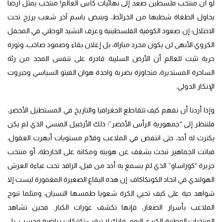
لو أن منتخب فلسطين صعد إلى نهائيات كأس العالم! منتخب يمثل أرضا
يحاول الطغاة شطبها من الخرائط، وينبض باسم آخر شعب يرزح تحت
الاحتلال؛ إن صعود الكوفية الفلسطينية وعزف النشيد الوطني في المحفل
الكروي الأبهى لن يكون مجرد مباراة، بل إعلان بقاء وصمود صاخب، وثورة
حرية تثبت للعالم أن الأرض السليبة قادرة على تنفس المجد من رئة
الساحرة المستديرة، متجاوزة بضربة واحدة هوان الفيتو السياسي وجبروت
الإنكار الدولي.
وإذا أردنا أن نفهم كيف تتقاطع الجغرافيا والتاريخ في المستطيل الأخضر،
فلننظر إلى “جمهورية الرأس الأخضر”؛ ذلك الأرخبيل المنسي الذي لم يكن
يكترث له أحد، حتى انتفض في الملاعب وقدّم مستويات أبهرت العقول،
فباتت الجماهير تبحث بشغف عن هويته ومكانه على الخارطة، أو منتخب
جزيرة “كوراساو” الذي لم يسمع به أحد من قبل، الراقد تحت عباءة العرش
الهولندي في اتحاد الكونكاكاف. إن هذه البقاع الصغيرة المغمورة ليست إلا
شواهد حية على كيف تحيي الكرة شعوبا طمسها النسيان، ومثلما تبوح
الملاعب بأسرار الصغار، فإنها تكشف عورات الكبار. فحين تشاهد
المنتخبات الوطنية الكبرى اليوم، فإنك لا ترقب تكتيكات رياضية فحسب، بل