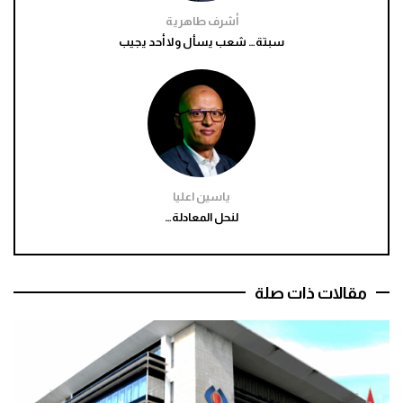
أشرف طاهرية
سبتة… شعب يسأل ولا أحد يجيب
ياسين اعليا
لنحل المعادلة…
مقالات ذات صلة