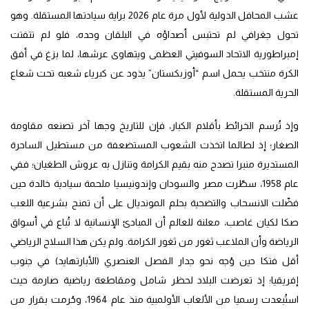
عشب المحافل الدولية لأول مرة عام 2026 براية سيادتها المستقلة. وهو
تحول جغرافي لم تحتبس أصداؤه في البلقان وحده، فلو لم تتفتت
إمبراطورية الاتحاد السوفيتي العظمى ويتهاوى عرشها، لما بزغ في أفق
الكرة منتخب يحمل اسم “أوزبكستان” يذود عن كبرياء شعبه تحت شعاع
الحرية المستقلة.
وإذ تُرسم الخرائط بأقلام الكبار، فإن للتاريخ وجها آخر تصنعه مقاومة
الصغار؛ إذ لطالما اتخذت الشعوب المستضعفة من مستطيل الساحرة
المستديرة منبرا تصدح منه بقيم الكرامة وتنازل به عروش الطغيان؛ ففي
عام 1958، سطّرت مصر والسودان وإندونيسيا ملحمة سيادية خالدة حين
فضّلت الانسحاب والتضحية بحلم المونديال على أن تمنح بشرعية اللعب
صكا لكيان غاصب، معلنة للعالم أن المبادئ الإنسانية لا تُباع في أسواق
الرياضة وأن الملاعب ثغور من ثغور الكرامة. ولم يكن هذا السلاح الرياضي
أقل فتكا حين وُجه نحو جدار الفصل العنصري (الأبارتهايد) في جنوب
إفريقيا؛ إذ تعرضت البلاد لحظر شامل ومقاطعة رياضية صارمة حيث
استُبعدت رسميا من الألعاب الأولمبية منذ عام 1964، وحُرمت بقرار من