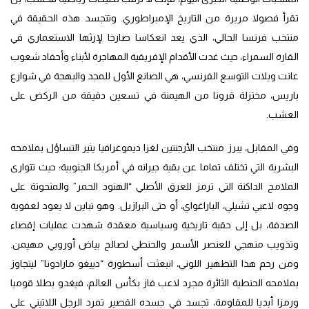
تقرأ فصولا مريرة من التاريخ الإمبراطوري. وتتجسد هذه الحقيقة في
منتخب فرنسا الحالي، الذي يعد انعكاسا صارخا لإرثها الاستعماري في
القارة السمراء، حيث غدت الأقدام الإفريقية المهاجرة لأبناء وأحفاد شعوب
عانت ويلات التوسع الفرنسي، هي الصانع الأول للمجد والبهجة في شوارع
باريس، مختزلة قرونا من الهيمنة في تسعين دقيقة من الركض على
العشب.
وفي المقابل، يبرز منتخب الأرجنتين لغزا ديموغرافيا يثير التساؤل بملامحه
البشرية التي تختلف تماما عن بقية جيرانه في أمريكا الجنوبية؛ حيث تتوارى
الملامح الداكنة التي ترمز للعرق الأصلي “الهنود الحمر” والمنحوتة على
وجوه لاعبي تشيلي، الباراغواي، أو حتى البرازيل. وهو تباين لا يعود لعفوية
الصدفة، بل إلى حقبة تاريخية وسياسية معقدة شهدت عمليات إقصاء
وتذويب منهجي للعنصر الأسمر والحنطي لصالح بياض أوروبي مهيمن.
ومن رحم هذا التطهير اللوني، انبعثت أسطورة “دييغو مارادونا” ليتجاوز
بملامحه الحنطية الثائرة مجرد لاعب فاز بكأس العالم، فيغدو بطلا قوميا
ورمزا أبديا للمقاومة، تجسد في جسده القصير تمرد الرجل اللاتيني على