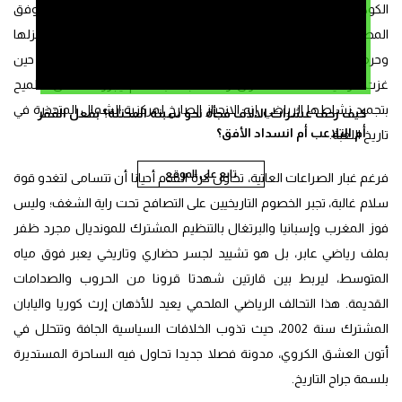
الكوكب” فقط، حيث تحكم المعايير المزدوجة وتصاغ العدالة العرجاء وفق
المصالح السياسية؛ فعندما غزت روسيا أوكرانيا، سارعت الفيفا إلى عزلها
وحرمانها من المنصات الدولية كعقاب رادع، بينما غضّت الطرف تماما حين
غزت الولايات المتحدة العراق ونكلت بشعبه، فلم يجرؤ أحد على التلميح
بتجميد نشاطها الرياضي. إنه الانحياز الصارخ لمركزية الشمال المتجذرة في
كيف زحف عشرات الالاف فجأة نحو سبتة المحتلة؟ بفعل الفقر
أم التلاعب أم انسداد الأفق؟
تاريخ اللعبة.
تابع على الموقع
فرغم غبار الصراعات العاتية، تحاول كرة القدم أحيانا أن تتسامى لتغدو قوة
سلام غالبة، تجبر الخصوم التاريخيين على التصافح تحت راية الشغف؛ وليس
فوز المغرب وإسبانيا والبرتغال بالتنظيم المشترك للمونديال مجرد ظفر
بملف رياضي عابر، بل هو تشييد لجسر حضاري وتاريخي يعبر فوق مياه
المتوسط، ليربط بين قارتين شهدتا قرونا من الحروب والصدامات
القديمة. هذا التحالف الرياضي الملحمي يعيد للأذهان إرث كوريا واليابان
المشترك سنة 2002، حيث تذوب الخلافات السياسية الجافة وتتحلل في
أتون العشق الكروي، مدونة فصلا جديدا تحاول فيه الساحرة المستديرة
بلسمة جراح التاريخ.