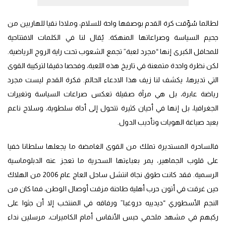
لطالما سُوِّقت كرة القدم بوصفها واحة للسلام، وملاذا نقيا للهاربين من
جحيم السياسة وصراعاتها المنهكة. يُقال لنا في الكلمات الافتتاحية
للمحافل الكبرى إنها “مجرد لعبة” تجمع الشعوب تحت راية الروح الرياضية.
لكن نظرة واحدة متمعنة في تاريخ هذه اللعبة، وفحصا دقيقا لتركيبة القوى
التي تديرها، يكشف لنا زيف هذا الادعاء الحالم. فكرة القدم ليست مجرد
رياضة عابرة، بل هي مرآة صقيلة تعكس صراعات السياسة وتغيرات
الجغرافيا، بل إنها في أحيان كثيرة تتحول إلى أداة سلطوية، وسلاح ناعم
يعيد صياغة الهويات وتأديب الدول.
فالساحرة المستديرة تملك من القوى الغامضة ما يجعلها سلطانا خفيا
على قلوب الجماهير، يمر بعباءتها السحرية ما تعجز عنه الدبلوماسية
الرسمية. فقد كانت طوق نجاة انتشل ساحل العاج عام 2006 من الهلاك
حين غرقت في أتون حرب أهلية طاحنة مزقت أوصال الوطن، فما كان من
النجم الأسطوري “ديدييه دروغبا” ورفاقه في المنتخب إلا أن جثوا على
ركبهم في مشهد ملحمي حبس الأنفاس أمام الكاميرات، مرسلين نداء