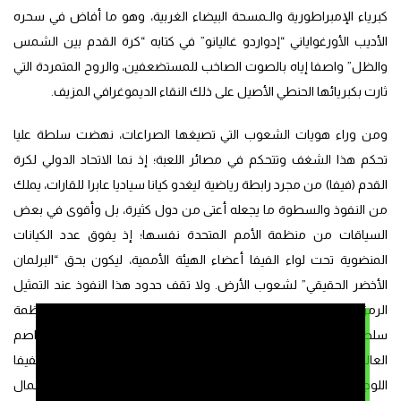
كبرياء الإمبراطورية والـمسحة البيضاء الغربية، وهو ما أفاض في سحره
الأديب الأورغواياني “إدواردو غاليانو” في كتابه “كرة القدم بين الشمس
والظل” واصفا إياه بالصوت الصاخب للمستضعفين، والروح المتمردة التي
ثارت بكبريائها الحنطي الأصيل على ذلك النقاء الديموغرافي المزيف.
ومن وراء هويات الشعوب التي تصيغها الصراعات، نهضت سلطة عليا
تحكم هذا الشغف وتتحكم في مصائر اللعبة؛ إذ نما الاتحاد الدولي لكرة
القدم (فيفا) من مجرد رابطة رياضية ليغدو كيانا سياديا عابرا للقارات، يملك
من النفوذ والسطوة ما يجعله أعتى من دول كثيرة، بل وأقوى في بعض
السياقات من منظمة الأمم المتحدة نفسها؛ إذ يفوق عدد الكيانات
المنضوية تحت لواء الفيفا أعضاء الهيئة الأممية، ليكون بحق “البرلمان
الأخضر الحقيقي” لشعوب الأرض. ولا تقف حدود هذا النفوذ عند التمثيل
الرمزي فحسب، بل إن هذا الانتشار الكوني الأخطبوطي يمنح المنظمة
سلطة فرض شروط قاسية تنحني أمامها السيادة الوطنية لأكبر عواصم
العالم المستضيفة للمونديال، مجبرة إياها على الإذعان لدساتير الفيفا
اللوجستية والمالية الصارمة. ولكن هذا النفوذ الهائل يدار بعيون “شمال