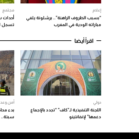
إعلام
مجتمع
“بسبب الظروف الراهنة”.. برشلونة يلغي
أحداث س
مباراته الودية في المغرب
تسجل ارتفا
اقرأ أيضا
دولي
أمن وعدا
اللجنة التنفيذية لـ”كاف” “تجدد بالإجماع
دعمها” لإنفانتينو
سبتة.. 