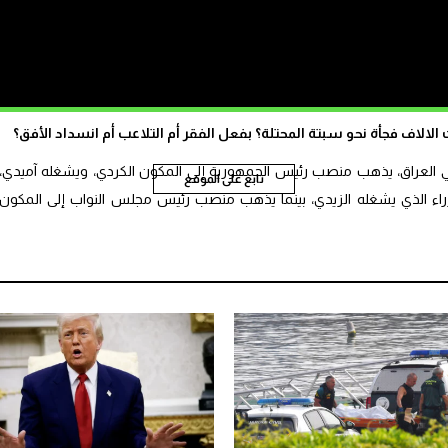
مية أعضاء حكومته خلال مدة لا تتجاوز 30 يوما من تاريخ التكليف.
 العليا في العراق على أنه “لا وجوب على رئيس الوزراء تسمية أعضاء وزارته
وعلى دفعات، مع منح مجلس النواب صلاحية الموافقة على الوزراء والمنهاج
الاف فجأة نحو سبتة المحتلة؟ بفعل الفقر أم التلاعب أم انسداد الأفق؟
 العراق، يذهب منصب رئيس الجمهورية إلى المكون الكردي، ويشغله آميدي،
تابع على الموقع
اء الذي يشغله الزيدي، بينما يذهب منصب رئيس مجلس النواب إلى المكون