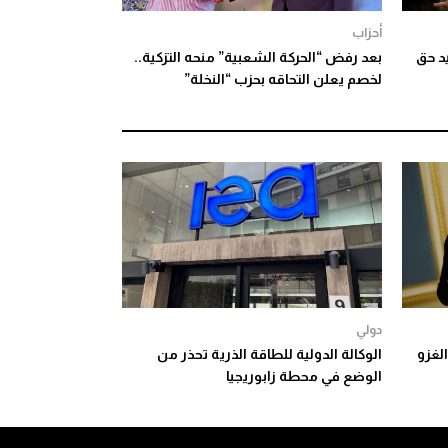
أحزاب
د حق
بعد رفض “الحركة الشعبية” منحه التزكية..
لخصم يعلن التحاقه بحزب “النخلة”
دولي
الغزو
الوكالة الدولية للطاقة الذرية تحذر من
الوضع في محطة زابوريجيا