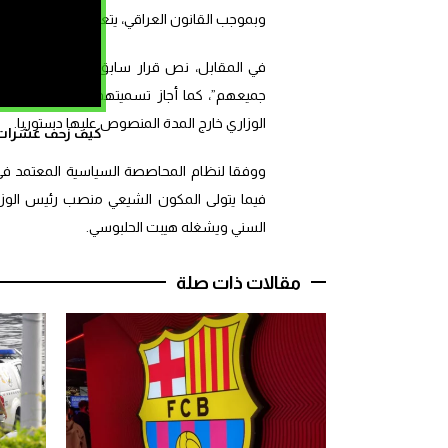
وبموجب القانون العراقي، يتعين على رئيس الوزراء المكلف تس
في المقابل، نص قرار سابق للمحكمة الاتحادية
جميعهم”، كما أجاز تسميتهم أصالة أو وكالة 
الوزاري خارج المدة المنصوص عليها دستوريا.
كيف زحف عشرات ال
ووفقا لنظام المحاصصة السياسية المعتمد في
فيما يتولى المكون الشيعي منصب رئيس الوزر
السني ويشغله هيبت الحلبوسي.
مقالات ذات صلة