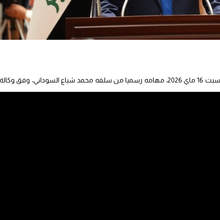
تسلم رئيس الوزراء العراقي علي الزيدي، اليوم السبت 16 ماي 2026، مهامه رسميا من سلفه محمد شياع السوداني، وفق وكالة
سلم مهامه رسميا، رئيسا للحكومة وقائدا عاما للقوات المسلحة، خلال مراسم
د شياع السوداني”.
وفي 14 ماي الجاري، منح البرلمان العراقي الثقة للزيدي، و14 وزيرا في حكومته، فيما أُرجئ التصويت على حسم 9 حقائب أخرى إل
يدة مهامها رسميا.
ئيس العراقي نزار آميدي، في 27 أبريل الماضي، الزيدي بتشكيل الحكومة عقب توافق تحالف “الإطار التنسيقي”، وهو
راء.