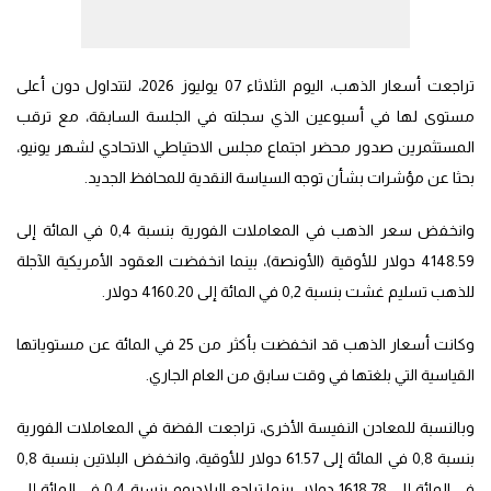
تراجعت أسعار الذهب، اليوم الثلاثاء 07 يوليوز 2026، لتتداول دون أعلى
مستوى لها في أسبوعين الذي سجلته في الجلسة السابقة، مع ترقب
المستثمرين صدور محضر اجتماع مجلس الاحتياطي الاتحادي لشهر يونيو،
بحثا عن مؤشرات بشأن توجه السياسة النقدية للمحافظ الجديد.
وانخفض سعر الذهب في المعاملات الفورية بنسبة 0,4 في المائة إلى
4148.59 دولار للأوقية (الأونصة)، بينما انخفضت العقود الأمريكية الآجلة
للذهب تسليم غشت بنسبة 0,2 في المائة إلى 4160.20 دولار.
وكانت أسعار الذهب قد انخفضت بأكثر من 25 في المائة عن مستوياتها
القياسية التي بلغتها في وقت سابق من العام الجاري.
وبالنسبة للمعادن النفيسة الأخرى، تراجعت الفضة في المعاملات الفورية
بنسبة 0,8 في المائة إلى 61.57 دولار للأوقية، وانخفض البلاتين بنسبة 0,8
في المائة إلى 1618.78 دولار، بينما تراجع البلاديوم بنسبة 0,4 في المائة إلى