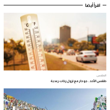
اقرأ أيضا
الطقس
طقس الأحد.. جو حار مع نزول زخات رعدية