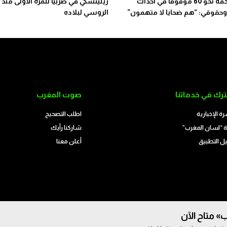
بدء محاكمة نحو 60 موقوفاً في أحداث
زيلينسكي في صربيا للمرة الأولى منذ 
وحقوقي: “هم ضحايا لا متهمون”
الروسي لبلاده
رك في خدماتنا
صوت المغرب
رة الإخبارية
اطلب التصحيح
 “لسان المغرب”
شاركنا رأيك
ل التطبيق
أعلن معنا
» متاح الآن