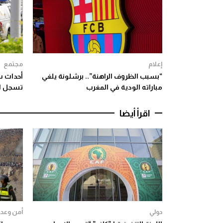
إعلام
مجتمع
“بسبب الظروف الراهنة”.. برشلونة يلغي
أحداث س
مباراته الودية في المغرب
تسجل ارتفا
اقرأ أيضا
دولي
أمن وعدا