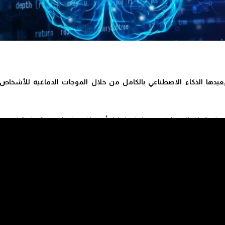
يعيدها الذكاء الاصطناعي بالكامل من خلال الموجات الدماغية للأشخاص
يات الذكاء الاصطناعي من إعادة إنشاء أغنية كلاسيكية لفرقة الروك الشهيرة
ها من خلال الإشارات العصبية لمخ الأشخاص الذين يستمعون إليها. وفق تقرير
لموسيقى أو تأليفها، ونقل المعلومات الموسيقية من أجل سماعها مباشرة عبر
عصاب بجامعة كاليفورنيا “بيركلي”.