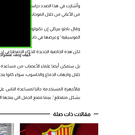
وأشارت في هذا الصدد دراسة نشرتها مجلة “
os
من الأغاني من خلال الموجات الدماغية فقط”.
وقال باحثو بيركلي إن تكنولوجيا قراءة الدماغ
الموسيقية” وعرضها في ذات الوقت.
لكن هذه الخاصية الجديدة للذكاء الاصطناعي ل
كيف زحف عشرات ال
بل ستمكن أيضا علماء الأعصاب من مساعدة 
خلال واجهات الدماغ والحاسوب، سواء كانوا يتح
فالأجهزة المستخدمة حاليا لمساعدة الناس عل
بشكل متقطع”، بينما تتمتع الجمل التي ينتجها الذ
مقالات ذات صلة