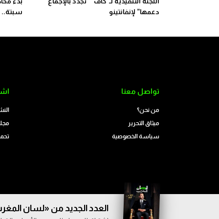
اللجنة التنفيذية لـ”كاف” “تجدد بالإجماع
دعمها” لإنفانتينو
سبتة.. 
تواصل معنا
اشت
من نحن؟
النش
ميثاق التحرير
مجلة
سياسة الخصوصية
تحمي
العدد الجديد من «لسان المغرب