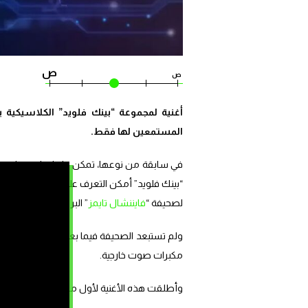
ص
ص
أغنية لمجموعة “بينك فلويد” الكلاسيكية 
المستمعين لها فقط.
في سابقة من نوعها، تمكن علماء باستخدام تقن
“بينك فلويد” أمكن التعرف عليها وإعادة تشكيل
لصحيفة “
فايننشال تايمز
” البريطانية.
ولم تستبعد الصحيفة فيما بعد إمكانية تخيل ا
مكبرات صوت خارجية.
وأطلقت هذه الأغنية لأول مرة في مختبر علم الأ