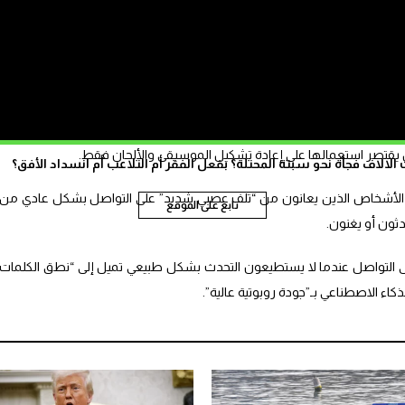
journals.pl
” إلى أن الذكاء الاصطناعي أصبح “قويا بما يكفي لإعادة بناء مقاطع
 يمكن أن تمتد إلى أبعد من ذلك بكثير إلى درجة قد تصل حد “فك تشفير الأفكار
ن يقتصر استعمالها على إعادة تشكيل الموسيقى والألحان فقط.
الاف فجأة نحو سبتة المحتلة؟ بفعل الفقر أم التلاعب أم انسداد الأفق؟
الأشخاص الذين يعانون من “تلف عصبي شديد” على التواصل بشكل عادي من
تابع على الموقع
دثون أو يغنون.
ى التواصل عندما لا يستطيعون التحدث بشكل طبيعي تميل إلى “نطق الكلمات
كاء الاصطناعي بـ”جودة روبوتية عالية”.