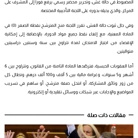
المضبوط في حالة غش، وتحرير محضر رسمي يرفع فورا إلى المشرف على
المركز، والذي يحيله بدوره على اللجنة التأديبية المختصة.
وفي حال ثبوت حالة الغش، تقرر اللجنة منح المترشح نقطة الصفر (0) في
المادة المعنية، مع إلغاء نقط جميع مواد الدورة، بالإضافة إلى إمكانية
الإقصاء من اجتياز الامتحان لمدة تتراوح بين سنة وسنتين دراسيتين
متواليتين.
أما العقوبات الحبسية، فترصُدها المادة الثامنة من القانون، وتتراوح بين 6
أشهر و5 سنوات، وغرامة مالية بين 5 آلاف و100 ألف درهم، وتطال كل
من زور وثائق المشاركة، أو انتحل صفة مترشح، أو ساهم في تسريب
المواضيع والإجابات عبر شبكات ووسائل تقليدية أو إلكترونية.
مقالات ذات صلة