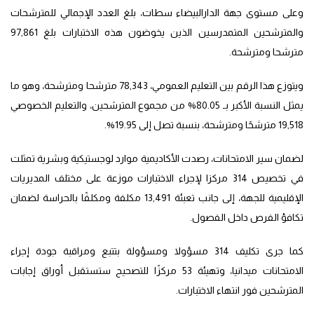
وعلى مستوى جهة الدارالبيضاء سطات، بلغ العدد الإجمالي للمترشحات
والمترشحين المتمدرسين الذين يخوضون هذه الاختبارات بلغ 97,861
مترشحا ومترشحة.
ويتوزع هذا الرقم بين التعليم العمومي، 78,343 مترشحا ومترشحة، وهو ما
يمثل النسبة الأكبر بـ 80.05% من مجموع المترشحين، والتعليم الخصوصي
19,518 مترشحًا ومترشحة، بنسبة تصل إلى 19.95%.
لضمان سير الامتحانات، رصدت الأكاديمية موارد لوجستيكية وبشرية تمثلت
في تخصيص 314 مركزا لإجراء الاختبارات موزعة على مختلف المديريات
الإقليمية للجهة، إلى جانب تعبئة 13,491 مكلفة ومكلفًا بالحراسة لضمان
تكافؤ الفرص داخل الفصول.
كما جرى تكليف 314 مسؤولا ومسؤولة بتتبع ومراقبة جودة إجراء
الامتحانات ميدانيا، وتهيئة 53 مركزًا للتصحيح ستستقبل أوراق إجابات
المترشحين فور انتهاء الاختبارات.