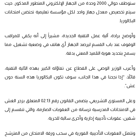
ستوظف حوالي 2000 وحدة من الجهاز الإلكتروني المتطور المذكور، حيث
سيتم تخصيص معدل جهاز واحد لكل مؤسسة تعليمية تحتضن امتحانات
البكالوريا.
وأوضح برادة، آلية عمل التقنية الجديدة، مشيراً إلى أنه يكفي للمراقب
الوقوف عند باب القسم ليرصد الجهاز أي هاتف في وضعية تشغيل، مما
يسمح بتحديد هوية التلميذ المعني بدقة.
وأعرب الوزير الوصي على القطاع عن تفاؤله الكبير بهذه الآلية التقنية،
قائلاً: “إذا نجحنا في هذا الجانب، سوف تكون البكالوريا هذه السنة دون
غش”.
وعلى المستوى التشريعي، يتضمن القانون رقم 02.13 المتعلق بزجر الغش
في الامتحانات المدرسية ترسانة من العقوبات الصارمة، والتي تنقسم إلى
شقين: عقوبات تأديبية إدارية وأخرى سالبة للحرية.
وتتمثل العقوبات التأديبية الفورية في سحب ورقة الامتحان من المترشح