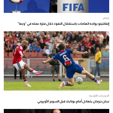
إعلام
إنفانتينو يواجه اتهامات باستغلال النفوذ خلال فترة عمله في “ويفا”
الدوريات الأوربية
سان جرمان يتعادل أمام يونايتد قبل السوبر الأوروبي