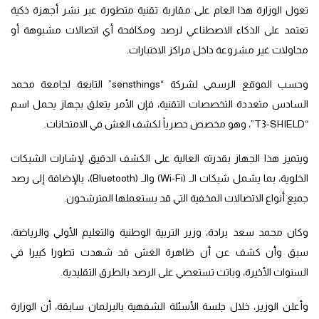
تعول الوزارة هذا العام على مقاربة تقنية متطورة عبر نشر أجهزة ذكية
تعتمد على الذكاء الاصطناعي لرصد ومكافحة أي اتصالات مشبوهة أو
محاولات غير مشروعة داخل مراكز الاختبارات.
وحسب الموقع الرسمي لشركة “sensthings” التابعة لجامعة محمد
السادس متعددة التخصصات التقنية، فإن الأمر يتعلق بجهاز يحمل اسم
“T3-SHIELD”، وهو مخصص حصرياً لكشف الغش في الامتحانات.
ويتميز هذا الجهاز بقدرته العالية على الكشف الدقيق لإشارات الشبكات
الخلوية، بما يشمل شبكات الـ (Wi-Fi) والـ (Bluetooth)، بالإضافة إلى رصد
جميع أنواع الاتصالات المخفية التي قد يستعملها المترشحون.
وكان محمد سعد برادة، وزير التربية الوطنية والتعليم الأولي والرياضة،
سبق وأن كشف عن أن ظاهرة الغش قد شهدت تطورا كبيرا في
السنوات الأخيرة، وباتت تستعصي على الرصد بالطرق التقليدية.
وأعلن الوزير، خلال جلسة الأسئلة الشفهية بالبرلمان سابقة، أن الوزارة