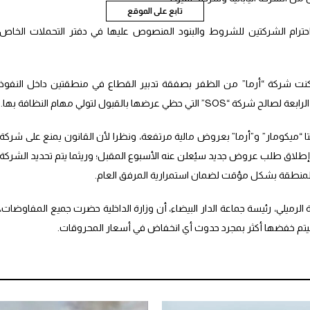
تابع على الموقع
احترام الشركتين للشروط والبنود المنصوص عليها في دفتر التحملات الخاص
نت شركة “أرما” من الظفر بصفقة تدبير القطاع في منطقتين داخل النفوذ
عرضها بالقبول لتولي مهام النظافة بها.
 “ميكومار” و”أرما” بعروض مالية مرتفعة، ونظرا لأن القانون يمنع على شركة
ة إطلاق طلب عروض جديد سيُعلن عنه الأسبوع المقبل؛ وريثما يتم تحديد الشركة
ه المنطقة بشكل مؤقت لضمان استمرارية المرفق العام.
رميلي، رئيسة جماعة الدار البيضاء، أن وزارة الداخلية حضرت جميع المفاوضات،
تم خفضها أكثر بمجرد حدوث أي انخفاض في أسعار المحروقات.