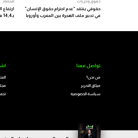
حقوق وحريات
اقتصاد
حقوقي ينتقد “عدم احترام حقوق الإنسان”
ارتفاع ال
في تدبير ملف الهجرة بين المغرب وأوروبا
بـ14,4 في المائة
تواصل معنا
اشت
من نحن؟
النش
ميثاق التحرير
مجلة
سياسة الخصوصية
تحمي