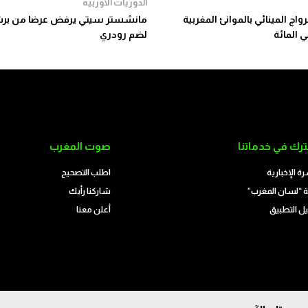
الدوريات الأوربية
رواج المينائي بالموانئ المغربية
مانشستر سيتي يرفض عرضا من برش
لضم رودري
رك في خدماتنا
صوت المغرب
رة الإخبارية
اطلب التصحيح
 “لسان المغرب”
شاركنا رأيك
ل التطبيق
أعلن معنا