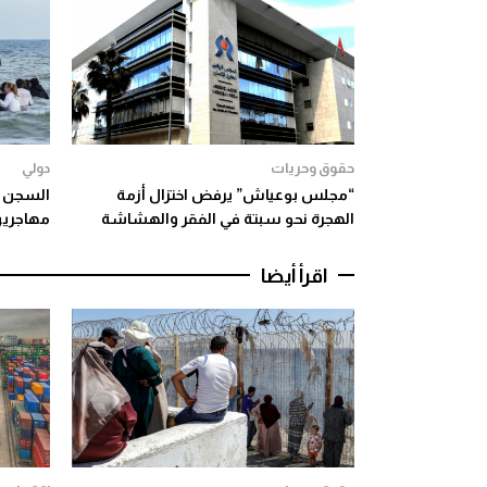
حقوق وحريات
دولي
“مجلس بوعياش” يرفض اختزال أزمة
السجن س
الهجرة نحو سبتة في الفقر والهشاشة
مهاجرين
اقرأ أيضا