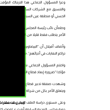
وعزا المسؤول الجماعي هذا الارتباك المؤقت
والتنسيق مع الشركات السابقة التي غادرت ال
الحسني أو منطقة عين السبع الحي المحمدي.
وطمأن نائب رئيسة المجلس الساكنة بأن الشركا
الأمر يتطلب فقط قليلا من الوقت لترتيب الوضع و
وأضاف أفيلال أن “البيضاويين ألفوا نظافة مدي
تراكم النفايات في أحيائهم”، مؤكدا أن مطالب
واختتم المسؤول الجماعي تصريحه بانتقاد “اس
مؤكدا “ضرورة إبعاد قطاع النظافة عن المزايدا
وشهدت صفقة تدبير قطاع النظافة بالعاصمة
ويتعلق الأمر بكل من شركة “أرما”، شركة “أفيردا”، شركة “SOS”، شركة “ميكومار”، بالإضاف
وعلى مستوى دراسة الملف الإداري للصفقة، كش
كيف زحف عشرات ال
دورة مجلس المدينة السابقة أنه جرى إقصاء كل م