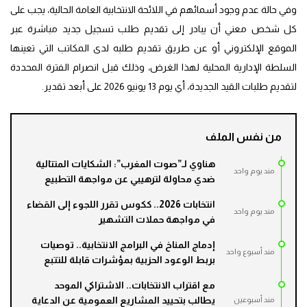
وفي حالة عدم وجود أسمائهم في اللائحة الانتخابية العامة الحالية، يجب على
كل شخص معني أن يبادر إلى تقديم طلب تسجيل جديد مباشرة عبر
الموقع الإلكتروني أو عن طريق تقديم طلبه لدى المكاتب التي تعينها
السلطة الإدارية المحلية لهذا الغرض، وذلك قبل انصرام الفترة المحددة
لتقديم طلبات القيد الجديدة، أي يوم 13 يونيو 2026 على أبعد تقدير.
من نفس الملف
هناوي لـ”صوت المغرب”: الشكايات المتتالية
مند يوم واحد
ضدي محاولة لترهيبي عن مواجهة التطبيع
انتخابات 2026.. ككوس تقرر اللجوء إلى القضاء
مند يوم واحد
في مواجهة حملات التشهير
إدماج المناخ في البرامج الانتخابية.. توصيات
مند أسبوع واحد
بربط الوعود الحزبية بمؤشرات قابلة للتتبع
مع اقتراب الانتخابات.. الاشتراكي الموحد
يطالب بتحييد المشاريع العمومية عن الدعاية
مند أسبوعين