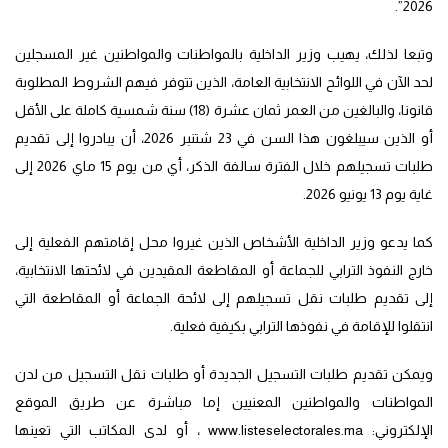
2026”.
وتبعا لذلك، يهيب وزير الداخلية بالمواطنات والمواطنين غير المسجلين
لحد الآن في اللوائح الانتخابية العامة، الذين تتوفر فيهم الشروط المطلوبة
قانونا، والبالغين من العمر ثمان عشرة (18) سنة شمسية كاملة على الأقل
أو الذين سيبلغون هذا السن في 23 شتنبر 2026، أن يبادروا إلى تقديم
طلبات تسجيلهم خلال الفترة سالفة الذكر، أي من يوم 15 ماي 2026 إلى
غاية يوم 13 يونيو 2026.
كما يدعو وزير الداخلية الأشخاص الذين غيروا محل إقامتهم الفعلية إلى
خارج النفوذ الترابي للجماعة أو المقاطعة المقيدين في لائحتها الانتخابية،
إلى تقديم طلبات نقل تسجيلهم إلى لائحة الجماعة أو المقاطعة التي
انتقلوا للإقامة في نفوذها الترابي بكيفية فعلية.
ويمكن تقديم طلبات التسجيل الجديدة أو طلبات نقل التسجيل من لدن
المواطنات والمواطنين المعنيين إما مباشرة عن طريق الموقع
الإلكتروني: www.listeselectorales.ma ، أو لدى المكاتب التي تعينها