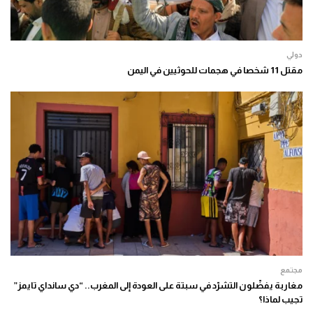
دولي
مقتل 11 شخصا في هجمات للحوثيين في اليمن
مجتمع
مغاربة يفضّلون التشرّد في سبتة على العودة إلى المغرب.. “دي سانداي تايمز”
تجيب لماذا؟