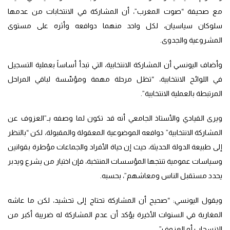
مع صحيفة “صوت المغرب”، أن المشاركة في الانتخابات من عدمها
سلوكان سياسيان، لكل واحد منهما دوافعه وأثره على مستوى
المشروعية والجدوى.
وأضاف اليونسي أن المشاركة الانتخابية، التي تبدأ أساساً بعملية التسجيل
في اللوائح الانتخابية، “تظل مرحلة مهمة ومؤسِّسة لباقي المراحل
المرتبطة بالعملية الانتخابية”.
ويرى القيادي والأستاذ الجامعي أنه قد تكون لما وصفه بـ”العزوف عن
المشاركة الانتخابية” دوافعه الموضوعية المعقولة والمقبولة، لكن “بالنظر
إلى طبيعة الدولة الحديثة، حيث إن حياة الأفراد والجماعات مؤطرة بقوانين
وسياسات عمومية تنتجها المؤسسات المنتخبة، فإن اختيار من يشرع ويدبر
يحدد مستقبل الناس ومعاشهم”، بحسبه.
ويقول اليونسي: “صحيح أن المشاركة تحتاج إلى تحشيد، لكن ما عاشه
المغاربة في السنوات الأخيرة يؤكد أن عدم المشاركة له ضريبة أكبر من
الانسحاب أو العزوف”.