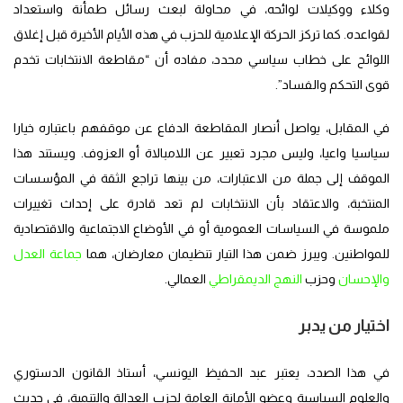
وكلاء ووكيلات لوائحه، في محاولة لبعث رسائل طمأنة واستعداد
لقواعده. كما تركز الحركة الإعلامية للحزب في هذه الأيام الأخيرة قبل إغلاق
اللوائح على خطاب سياسي محدد، مفاده أن “مقاطعة الانتخابات تخدم
قوى التحكم والفساد”.
في المقابل، يواصل أنصار المقاطعة الدفاع عن موقفهم باعتباره خيارا
سياسيا واعيا، وليس مجرد تعبير عن اللامبالاة أو العزوف. ويستند هذا
الموقف إلى جملة من الاعتبارات، من بينها تراجع الثقة في المؤسسات
المنتخبة، والاعتقاد بأن الانتخابات لم تعد قادرة على إحداث تغييرات
ملموسة في السياسات العمومية أو في الأوضاع الاجتماعية والاقتصادية
للمواطنين. ويبرز ضمن هذا التيار تنظيمان معارضان، هما
جماعة العدل
والإحسان
وحزب
النهج الديمقراطي
العمالي.
اختيار من يدبر
في هذا الصدد، يعتبر عبد الحفيظ اليونسي، أستاذ القانون الدستوري
والعلوم السياسية وعضو الأمانة العامة لحزب العدالة والتنمية، في حديث