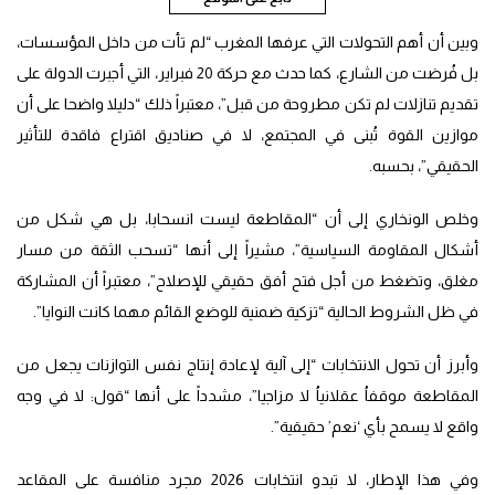
وبين أن أهم التحولات التي عرفها المغرب “لم تأت من داخل المؤسسات،
بل فُرضت من الشارع، كما حدث مع حركة 20 فبراير، التي أجبرت الدولة على
تقديم تنازلات لم تكن مطروحة من قبل”، معتبراً ذلك “دليلا واضحا على أن
موازين القوة تُبنى في المجتمع، لا في صناديق اقتراع فاقدة للتأثير
الحقيقي”، بحسبه.
وخلص الونخاري إلى أن “المقاطعة ليست انسحابا، بل هي شكل من
أشكال المقاومة السياسية”، مشيراً إلى أنها “تسحب الثقة من مسار
مغلق، وتضغط من أجل فتح أفق حقيقي للإصلاح”، معتبراً أن المشاركة
في ظل الشروط الحالية “تزكية ضمنية للوضع القائم مهما كانت النوايا”.
وأبرز أن تحول الانتخابات “إلى آلية لإعادة إنتاج نفس التوازنات يجعل من
المقاطعة موقفاُ عقلانياُ لا مزاجيا”، مشدداً على أنها “قول: لا في وجه
واقع لا يسمح بأي ‘نعم’ حقيقية”.
وفي هذا الإطار، لا تبدو انتخابات 2026 مجرد منافسة على المقاعد