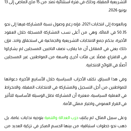
التشريعية المقبلة، وذلك في فترة استثنائية تمتد من 15 ماي الماضي إلى 13
يونيو 2026.
وبالعودة إلى انتخابات 2021، فإنه رغم وصول نسبة المشاركة فيها إلى نحو
50.35 في المائة، وهي من أعلى نسب المشاركة المسجلة خلال العقود
الأخيرة، بحكم جمع الانتخابات التشريعية والجماعية في استحقاق واحد، فإن
ذلك يعني في المقابل أن ما يقارب نصف الناخبين المسجلين لم يشاركوا
في الاقتراع، فضلاً عن فئات أخرى واسعة من المواطنين غير المسجلين
أصلاً في اللوائح الانتخابية.
وفي هذا السياق، تكثف الأحزاب السياسية خلال الأسابيع الأخيرة دعواتها
للمواطنين من أجل التسجيل والمشاركة في الانتخابات المقبلة، والانخراط
في العملية السياسية، معتبرة أن المشاركة تظل الوسيلة الأساسية للتأثير
في القرار العمومي واختيار ممثلي الأمة.
وعلى سبيل المثال، لم يكتفِ
حزب العدالة والتنمية
بتوجيه نداءات عامة، بل
ذهب نحو خطوات استباقية؛ من بينها الحسم المبكر في تزكية العديد من