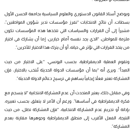
ويوضح أستاذ القانون الدستوري والعلوم السياسية بجامعة الحسن الأول
بسطات، أن نتائج الانتخابات “تفرز مؤسسات تدبر شؤون المواطنين”،
مشيراً إلى أن القرارات والسياسات التي تتخذها هذه المؤسسات تكون
ملزمة للمواطن، “الذي يجد نفسه أمام خيارين: إما أن يشارك في اختيار
من يتخذ القرارات التي تؤثر في حياته، أو أن يترك هذا الاختيار للآخرين”.
وتقوم العملية الديمقراطية، بحسب اليونسي، “على الاختيار من حيث
المبدأ”. ويرى أنه “بما أن مؤسسات الدولة الحديثة تُنتخب بالاختيار، فإن
المشاركة تعتبر فعلاً إيجابياً يساهم في ترسيخ دعائم الدولة الحديثة”.
وفي مقابل ذلك، يعتبر المتحدث أن عدم المشاركة الانتخابية “لا ينسجم مع
فكرة الديمقراطية في أساسها”. ورغم أن الأمر لا يتعلق، بحسب تعبيره،
بإدانة أو تجريم عدم المشاركة الانتخابية، “فإن المشاركة تظل، من حيث
النتيجة، الفعل الأقرب إلى منطق الديمقراطية وجوهرها مقارنة بعدم
المشاركة”.