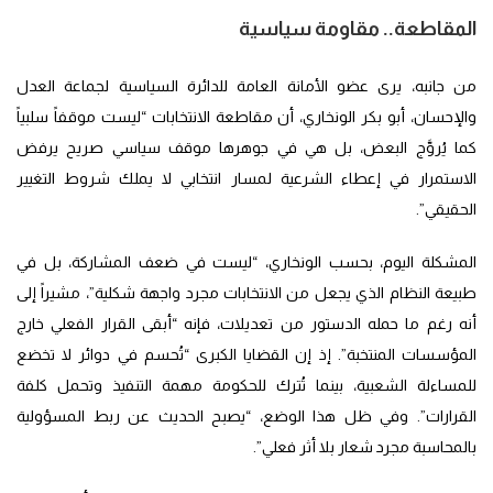
المقاطعة..
مقاومة سياسي
ة
من جانبه، يرى عضو الأمانة العامة للدائرة السياسية لجماعة العدل
والإحسان، أبو بكر الونخاري، أن مقاطعة الانتخابات “ليست موقفاً سلبياً
كما يُروَّج البعض، بل هي في جوهرها موقف سياسي صريح يرفض
الاستمرار في إعطاء الشرعية لمسار انتخابي لا يملك شروط التغيير
الحقيقي”.
المشكلة اليوم، بحسب الونخاري، “ليست في ضعف المشاركة، بل في
طبيعة النظام الذي يجعل من الانتخابات مجرد واجهة شكلية”، مشيراً إلى
أنه رغم ما حمله الدستور من تعديلات، فإنه “أبقى القرار الفعلي خارج
المؤسسات المنتخبة”. إذ إن القضايا الكبرى “تُحسم في دوائر لا تخضع
للمساءلة الشعبية، بينما تُترك للحكومة مهمة التنفيذ وتحمل كلفة
القرارات”. وفي ظل هذا الوضع، “يصبح الحديث عن ربط المسؤولية
بالمحاسبة مجرد شعار بلا أثر فعلي”.