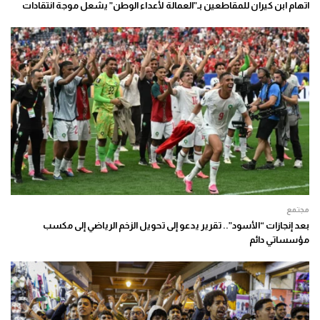
اتهام ابن كيران للمقاطعين بـ”العمالة لأعداء الوطن” يشعل موجة انتقادات
مجتمع
بعد إنجازات “الأسود”.. تقرير يدعو إلى تحويل الزخم الرياضي إلى مكسب
مؤسساتي دائم