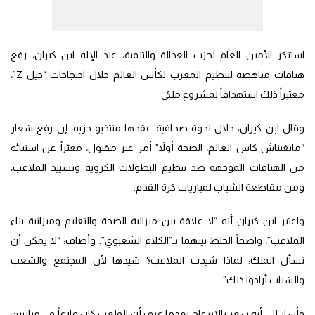
استنكر الأمين العام لحزب العدالة والتنمية، عبد الإله ابن كيران، رفع
هتافات مناهضة لتنظيم المغرب لكأس العالم خلال احتجاجات “جيل Z”،
معتبراً ذلك استهدافاً لمشروع ملكي.
وقال ابن كيران، خلال ندوة صحافية عقدها منتخبو حزبه، إن رفع شعار
“مابغيناش كاس العالم، الصحة أولاً” أمر غير مقبول، معبّراً عن استيائه
من الهتافات الموجهة ضد تنظيم البطولات الكروية وتشييد الملاعب،
ومن مقاطعة الشباب لمباريات كرة القدم.
واعتبر ابن كيران أنه “لا علاقة بين ميزانية الصحة والتعليم وميزانية بناء
الملاعب”، واصفاً الخلط بينهما بـ”الكلام الشعبوي”. وأضاف: “لا يمكن أن
نسأل الملك: لماذا شيدت الملاعب؟ شيدها لأن المجتمع والشعب
والشباب أرادوا ذلك”.
وأشار إلى أنه شعر بالإنزعاج بعدما عرف أن الملعب كان فارغاً في مبارتين