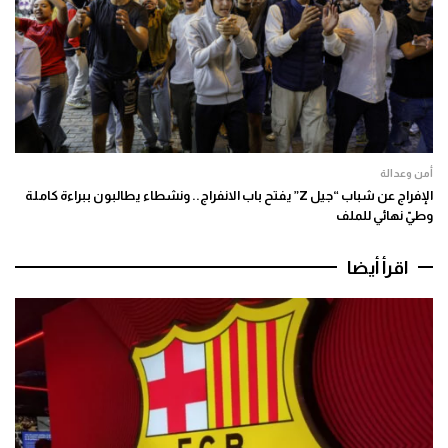
أمن وعدالة
الإفراج عن شباب “جيل Z” يفتح باب الانفراج.. ونشطاء يطالبون ببراءة كاملة
وطيّ نهائي للملف
اقرأ أيضا