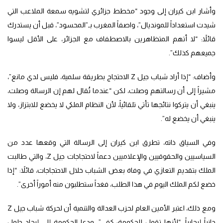
وأشار ابن كيران إلى وجود “مخطط جزائري لتشويه سمعة الملاعب التي
شيدت استعداداً للمونديال”، واصفاً المغرب بـ”المحسود”، قبل أن يستدرك
قائلاً: “لا أتهم المتظاهرين بالاصطفاف مع الجزائر، على الأقل ليسوا
جميعهم كذلك”.
وأضاف: “إذا أراد شباب جيل Z الاحتجاج بطريقة سلمية، فليس لدي مانع”،
مشيراً إلى أن رسالتهم وصلت، لكن “عندما تُقال لهم إن الرسالة وصلت،
ينبغي أن يتركوا نتائجها تأتي تلقائياً، لأن النظام الملكي لا يخضع للابتزاز، ولا
ينبغي أن يخضع له”.
وفي السياق ذاته، تطرق ابن كيران إلى الرسالة التي وقعها عدد من
السياسيين والحقوقيين والإعلاميين دعماً لاحتجاجات جيل Z، والتي طالبت
الملك بتقديم التعازي في وفاة بعض الشباب خلال الاحتجاجات، قائلاً: “إذا
خضع لكم الملك اليوم في هذا الطلب، فغداً ستطلبون منه أموراً أخرى”.
ومع ذلك، اعتبر الأمين العام لحزب العدالة والتنمية أن لحركة شباب جيل Z
جانباً إيجابياً، “لأنها تقول للحكومة: كفى”. ودعا الحكومة إلى إيجاد حلول