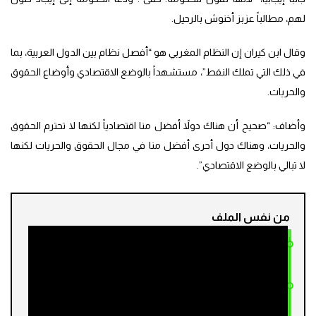
لهم، مطالباً عزبز أخنوش بالرحيل.
وقال ابن كيران إن النظام المغربي هو “أفصل نظام بين الدول العربية، بما
في ذلك التي تملك النفط”، مستشهداً بالوضع الاقتصادي وأوضاع الحقوق
والحريات.
وأضاف: “صحيح أن هناك دولاً أفضل منا اقتصادياً لكنها لا تحترم الحقوق
والحريات، وهناك دول أحرى أفضل منا في مجال الحقوق والحريات لكنها
لا تبالي بالوضع الاقتصادي”.
من نفس الملف
دعوات رقمية للاحتجاج يوم 9 غشت.. وناشط
مند 22 ساعة
في “جيل Z” يشكك في مصدرها
“جيل Z”.. دفاع قاصري “ملف الطريق السيار”:
توقيفهم تم بعيدا عن مكان الاحتجاجات
مند شهرين