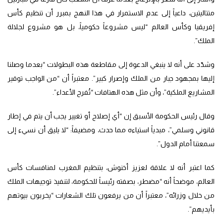
متتاليتين، داعياً إلى عدم الاستمرار في هذا النهج بمبرر أن تنظيم كأس
إفريقيا وكأس العالم “ليس مشروعاً حكومياً، بل هو مشروع لجلالة
الملك”.
وشدّد على أنه لا ينبغي الدعوة إلى مقاطعة هذه البطولات “بعدما وصلنا
إليها بمجهود جبار من الملك وإصرار كبير”. معتبراً أن “من الواجب توقير
المشاريع الملكية”، وأن مثل هذه الهتافات “تُفرح الأعداء”.
وقال رئيس الحكومة الأسبق إن “أي إصلاح أو تغيير يجب أن يتم في إطار
قانوني وسلمي”، مبدياً استياءه مما حدث، ومضيفاً: “لا يليق أن نسيء إلى
سمعتنا أمام الدول”.
كما اعتبر أنه لا علاقة لعزيز أخنوش، بتنظيم المغرب لمنافسات كأس
العالم، موضحاً أنه “مضطر، بصفته رئيساً للحكومة، لتنفيذ توجيهات الملك
من خلال وزرائه”، معتبراً أن من يرفعون تلك الشعارات “يخربون بيوتهم
بأيديهم”.