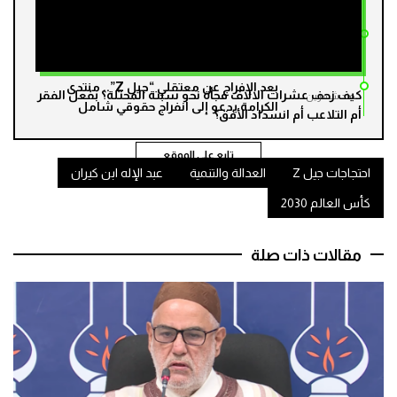
ومقاطع الفيديو تبرئهم
محاكمة شباب “جيل Z”.. جنايات الأحداث
مند شهرين
بالبيضاء تحجز ملف ستة قاصرين للمداولة
بعد الإفراج عن معتقلي “جيل Z”.. منتدى
كيف زحف عشرات الالاف فجأة نحو سبتة المحتلة؟ بفعل الفقر
مند شهرين
الكرامة يدعو إلى انفراج حقوقي شامل
أم التلاعب أم انسداد الأفق؟
تابع على الموقع
احتجاجات جيل Z
العدالة والتنمية
عبد الإله ابن كيران
كأس العالم 2030
مقالات ذات صلة