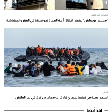
حقوق وحريات
“مجلس بوعياش” يرفض اختزال أزمة الهجرة نحو سبتة في الفقر والهشاشة
دولي
السجن سنة في فرنسا لمصري قاد قارب مهاجرين غرق في بحر المانش
اقرأ أيضا