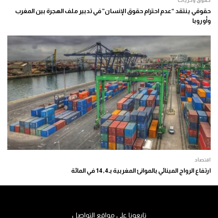
حقوقي ينتقد “عدم احترام حقوق الإنسان” في تدبير ملف الهجرة بين المغرب
وأوروبا
اقتصاد
ارتفاع الرواج المينائي بالموانئ المغربية بـ14,4 في المائة
تابعونا على مواقع التواصل