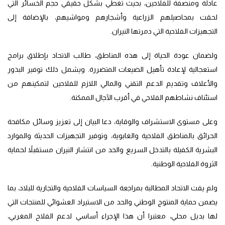
عادلة ومنصفة للفلاحين، بحيث تغطي بشكل حقيقي حجم الخسائر التي
لحقت بمحاصيلهم الزراعية وأشجارهم ومواشيهم، بالإضافة إلى
التجهيزات الفلاحية التي دمرتها النيران.
ولضمان عودة الحياة إلى هذه المناطق، طالب الاتحاد بإطلاق برامج
استعجالية لإعادة تأهيل الضيعات المتضررة. ويشمل ذلك توفير البذور
والأعلاف وتقديم الدعم التقني والمالي اللازم للفلاحين لتمكينهم من
استئناف نشاطهم الفلاحي في أقرب الآجال الممكنة.
وعلى مستوى الاستشراف والوقاية، دعا البيان إلى تعزيز وسائل مكافحة
الحرائق بالمناطق الفلاحية والغابوية، وتوفير التجهيزات الحديثة والموارد
البشرية الكفيلة بالتدخل السريع والحد من انتشار النيران مستقبلاً لحماية
الثروة الفلاحية الوطنية.
ولم يفت الاتحاد المطالبة بمراجعة السياسات الفلاحية والتجارية للبلاد، بما
يضمن حماية المنتوج الوطني والحد من الاستيراد العشوائي للمنتجات التي
لها بديل محلي، معتبرا أن هذا الإجراء أساسي لدعم الفلاح المغربي،