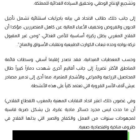
وتشجيع الإنتاج الوطني، وتحقيق السيادة الغذائية للمملكة.
إلى جانب ذلك، طالب الاتحاد في بيانه باجراءات استثنائية تشمل تأجيل
الديون والقروض وتخفيف الأعباء المالية عن كاهل المتضررين، مؤكدا أن
الفلاح المغربي يظل ركيزة أساسية للأمن الغذائي، “ومن غير المقبول
تركه يواجه وحده تبعات الكوارث الطبيعية وتقلبات الأسواق والمناخ”.
وحسب المعطيات الميدانية، فقد تصدر إقليما آسفي وسطات قائمة
المناطق الأكثر تضرراً، إلى جانب أقاليم أخرى شهدت دماراً كبيراً طال
المحاصيل الزراعية والمراعي والأشجار المثمرة، مما أدى إلى تدمير مصادر
عيش آلاف الأسر القروية التي تعتمد كلياً على هذه الأنشطة.
وفي غضون ذلك، اعتبر اتحاد النقابات المهنية بالمغرب (القطاع الفلاحي)
أن ما حدث ليس مجرد خسائر مادية عابرة، بل يشكل ضربة قاسية
لمجهودات سنوات من العمل والكفاح والصبر التي بذلها الفلاح في
ظروف مناخية واقتصادية صعبة.