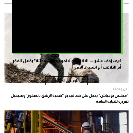
مقالات ذات صلة
كيف زحف عشرات الالاف فجأة نحو سبتة المحتلة؟ بفعل الفقر
أم التلاعب أم انسداد الأفق؟
تابع على الموقع
أمن وعدالة
“مجلس بوعياش” يدخل على خط فيديو “ضحية الرشق بالصخور” وسيحيل
تقريره للنيابة العامة