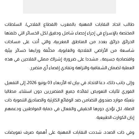
طالب اتحاد النقابات المهنية بالمغرب (القطاع الفلاحي)، السلطات
المختصة بالإسراع في إجراء إحصاء شامل ودقيق لكل الخسائر التي خلفتها
الحرائق حرائق بعدد من المناطق المغربية، والتي أتت على مساحات
شاسعة من الأراضي الفلاحية والغابوية، مخلّفة وراءها خسائر بيئية
واقتصادية جسيمة.، مشددا على ضرورة إشراك ممثلي الفلاحين في هذه
العملية لضمان الشفافية والنزاهة وتفادي إقصاء أي متضرر.
وإلى جانب ذلك، دعا الاتحاد في بيان له الأربعاء 03 يونيو 2026، إلى التفعيل
الفوري لآليات التعويض لفائدة جميع المتضررين دون استثناء، مطالبا
بتعبئة موارد صندوق التضامن ضد الوقائع الكارثية والصناديق التنموية ذات
الصلة، لكي تؤدي دورها الحقيقي والفعال في حماية المواطنين ودعمهم
إبان الكوارث الطبيعية.
وفي ذات الصدد، شددت النقابات المهنية على أهمية صرف تعويضات