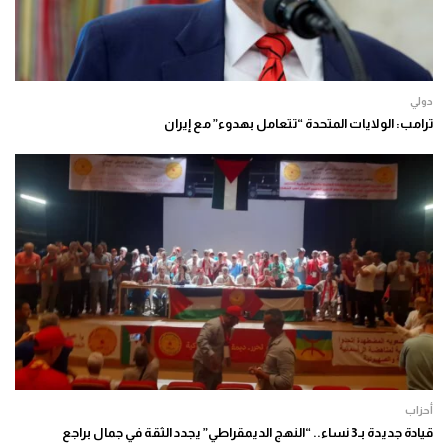
دولي
ترامب: الولايات المتحدة “تتعامل بهدوء” مع إيران
أحزاب
قيادة جديدة بـ3 نساء.. “النهج الديمقراطي” يجدد الثقة في جمال براجع