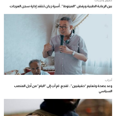
حقوق وحريات
بين الرعاية الطبية ورفض “المينوط”..أسرة زيان تنتقد إدارة سجن العرجات
أحزاب
وعد بصحة وتعليم “حقيقيين”.. لقجع: لم آتِ إلى “البام” من أجل المنصب
السياسي