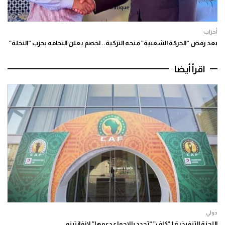
أحزاب
بعد رفض “الحركة الشعبية” منحه التزكية.. لخصم يعلن التحاقه بحزب “النخلة”
اقرأ أيضا
دولي
اللجنة التنفيذية لـ”كاف” “تجدد بالإجماع دعمها” لإنفانتينو