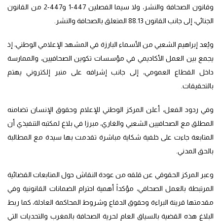
وقانون الصحافة والنشر، ولا سيما الفصلين 447-1 و447-2 من القانون
الجنائي، إلى جانب القانون 88.13 المتعلق بالصحافة والنشر.
ويُعد إبراهيم الشعبي من الأسماء البارزة في المشهد الإعلامي الوطني، إذ
يجمع بين العمل الأكاديمي في مؤسسات تكوين الصحافيين، والممارسة
داخل القطاع العمومي، إلى جانب إشرافه على منبر إلكتروني يهتم
بالتحقيقات.
وفي ردود الفعل، أعلن المركز الوطني للإعلام وحقوق الإنسان تضامنه
المطلق مع الصحافيين الشعبي والغاري، مبرزا في بلاغ لمكتبه التنفيذي أن
المتابعة جاءت على خلفية شكاية مباشرة تقدمت بها سيدة مع المطالبة
بالحق المدني.
وعبر المركز الحقوقي عن قلقه من عودة النقاش حول المتابعات القضائية
المرتبطة بالعمل الصحافي، مؤكداً أهمية احترام الضمانات القانونية وفي
مقدمتها قرينة البراءة وحقوق الدفاع وشروط المحاكمة العادلة، كما ربط
البلاغ هذه القضية بالسياق العام لحرية الصحافة بالمغرب والتحديات التي