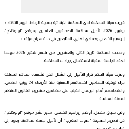
قررت هيئة المحكمة لدى المحكمة الابتدائية بمدينة الرباط، اليوم الثلاثاء 7
يوليوز 2026، تأجيل محاكمة الصحافيين العاملين بموقع “لوبوكلاج”،
إبراهيم الشعبي وحمادي الغاري، المتابعين في حالة سراح مؤقت.
وحددت المحكمة تاريخ الثاني والعشرين من شهر شتنبر 2026 موعدا
لعقد الجلسة المقبلة لاستكمال إجراءات المحاكمة.
وعزت هيئة الحكم قرار التأجيل إلى الشلل الذي تشهده محاكم المملكة
جراء توقيف المحامين لخدماتهم المهنية منذ الأربعاء 24 يونيو الماضي،
واعتصامهم أمام البرلمان احتجاجا على مضامين مشروع القانون المنظم
لمهنة المحاماة.
وفي سياق متصل، أوضح إبراهيم الشعبي، مدير نشر موقع “لوبوكلاج”،
في تصريح لصحيفة “صوت المغرب”، أن تأجيل جلسة محاكمته يعود إلى
غياب هيئة دفاعه.