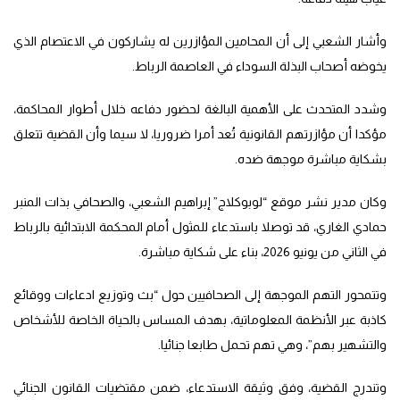
وأشار الشعبي إلى أن المحامين المؤازرين له يشاركون في الاعتصام الذي
يخوضه أصحاب البذلة السوداء في العاصمة الرباط.
وشدد المتحدث على الأهمية البالغة لحضور دفاعه خلال أطوار المحاكمة،
مؤكدا أن مؤازرتهم القانونية تُعد أمرا ضروريا، لا سيما وأن القضية تتعلق
بشكاية مباشرة موجهة ضده.
وكان مدير نشر موقع “لوبوكلاج” إبراهيم الشعبي، والصحافي بذات المنبر
حمادي الغاري، قد توصلا باستدعاء للمثول أمام المحكمة الابتدائية بالرباط
في الثاني من يونيو 2026، بناء على شكاية مباشرة.
وتتمحور التهم الموجهة إلى الصحافيين حول “بث وتوزيع ادعاءات ووقائع
كاذبة عبر الأنظمة المعلوماتية، بهدف المساس بالحياة الخاصة للأشخاص
والتشهير بهم”، وهي تهم تحمل طابعا جنائيا.
وتندرج القضية، وفق وثيقة الاستدعاء، ضمن مقتضيات القانون الجنائي