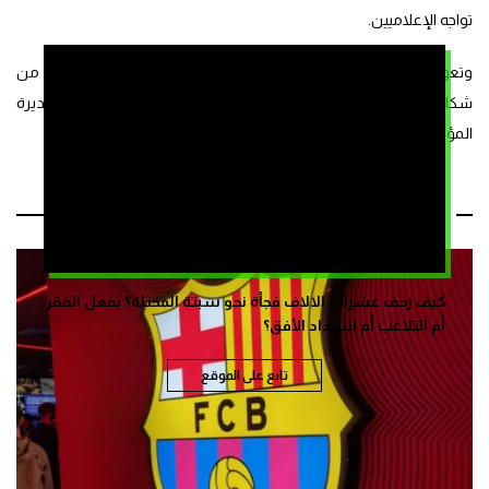
تواجه الإعلاميين.
وتعود تفاصيل الشكاية، بحسب الشعبي بعد نشر الموقع مقتطفات من
شكاية محام ضحية يتهم مديرا تربويا بالاغتصاب، وهو ما اعتبرته مديرة
المؤسسة “تشهيرا”.
مقالات ذات صلة
كيف زحف عشرات الالاف فجأة نحو سبتة المحتلة؟ بفعل الفقر
أم التلاعب أم انسداد الأفق؟
تابع على الموقع