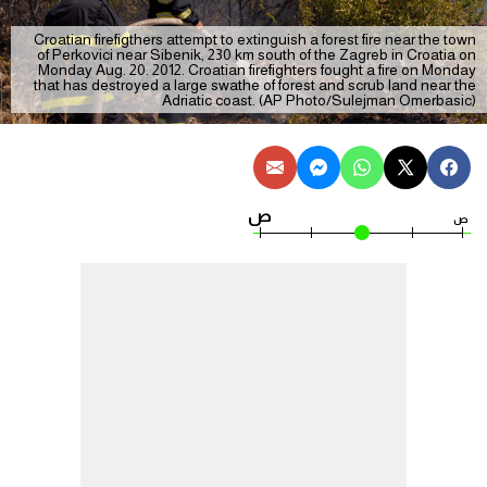
Croatian firefigthers attempt to extinguish a forest fire near the town
of Perkovici near Sibenik, 230 km south of the Zagreb in Croatia on
Monday Aug. 20. 2012. Croatian firefighters fought a fire on Monday
that has destroyed a large swathe of forest and scrub land near the
Adriatic coast. (AP Photo/Sulejman Omerbasic)
ص
ص