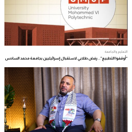
التعليم والجامعة
“أوقفوا التطبيع”.. رفض طلابي لاستقبال إسرائيليين بجامعة محمد السادس