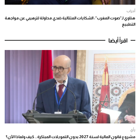
أحزاب
هناوي لـ”صوت المغرب”: الشكايات المتتالية ضدي محاولة لترهيبي عن مواجهة
التطبيع
اقرأ أيضا
رأي
مشروع قانون المالية لسنة 2027 بدون التمويلات المبتكرة.. كيف ولماذا الآن؟