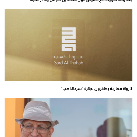
3 رواة مغاربة يظفرون بجائزة “سرد الذهب”