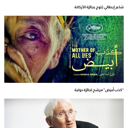
شاعر إيطالي يُتوج بجائزة الأركانة
“كذب أبيض” مرشح لجائزة دولية