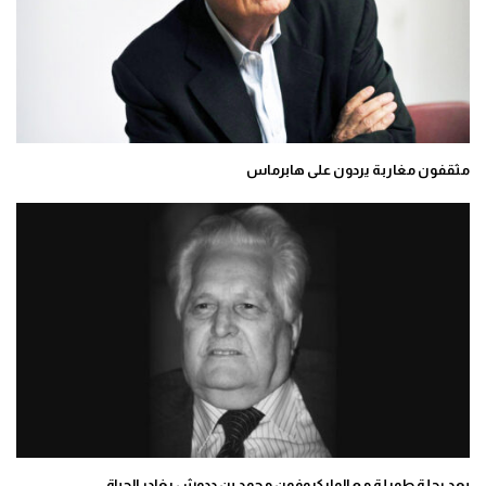
مثقفون مغاربة يردون على هابرماس
بعد رحلة طويلة مع المايكروفون محمد بن ددوش يغادر الحياة