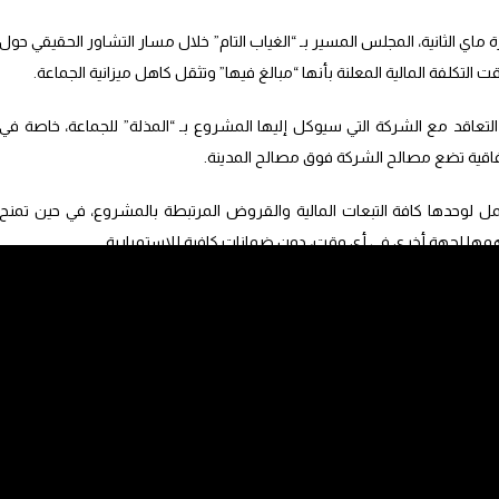
ماي الثانية، المجلس المسير بـ “الغياب التام” خلال مسار التشاور الحقيقي حول
التكلفة المالية المعلنة بأنها “مبالغ فيها” وتثقل كاهل ميزانية الجماعة.
عاقد مع الشركة التي سيوكل إليها المشروع بـ “المذلة” للجماعة، خاصة في
فاقية تضع مصالح الشركة فوق مصالح المدينة.
 لوحدها كافة التبعات المالية والقروض المرتبطة بالمشروع، في حين تمنح
سهمها لجهة أخرى في أي وقت، دون ضمانات كافية للاستمرارية.
عدالة المالية” في المشروع، إذ زعم حيكر أن جماعة الدار البيضاء لن تتقاضى أي
 المداخيل لفائدة الشركة الخاصة”، مما يضع الجدوى الاقتصادية للمشروع تحت
ول من الطمر إلى التثمين في موضوع النفايات بالمدينة، ليس “إنجازا حصريا”
نذ تنظيم فعاليات كوب 22 بمراكش”.
 من وضع اللبنات الأولى ومهد لهذا التحول من خلال قرارات إدارية وتقنية”،