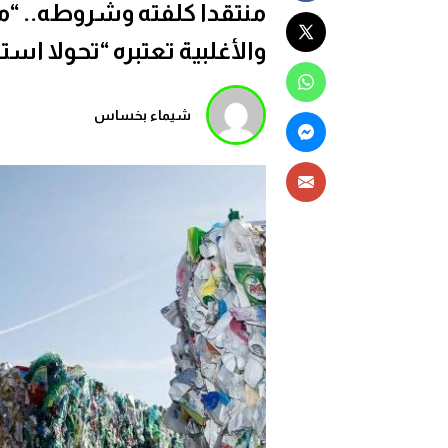
منتقدا كلفته وشروطه.. “م
والأغلبية تعتبره “تحولا استر
شيماء بخساس