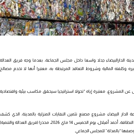
دينة الدارالبيضاء جدلا واسعا داخل مجلس الجماعة، بعدما وجه فريق العدالة
يره وكلفته المالية وشروط التعاقد المرتبطة به، معتبرا أنها لا تخدم مصالح
 عن المشروع، معتبرة إياه “تحولا استراتيجيا سيحقق مكاسب بيئية واقتصادية
 الدار البيضاء مشروع مصنع تثمين النفايات المنزلية بالمدينة، الذي كشف
تفاصيله، نائب عمدة المدينة المفوض له قطاع النظافة، أحمد أفيلال، يوم الخميس 14 ماي 2026، محذرا (فريق العدالة والتنمية)
ها “بالمذلة” للمجلس الجماعي.