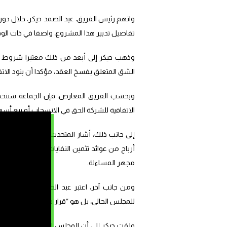
واتهم رئيس الفريق، عبد الصمد حيكر، خلال دورة 
تفاصيل تدبير هذا المشروع، واصفا في ذات الوقت 
وذهب حيكر إلى أبعد من ذلك معتبرا شروط الت
الشق المتعلق بفسخ العقد، مؤكدا أن بنود الات
وبحسب الفريق المعارض، فإن الجماعة ستتحمل
الاتفاقية للشركة الحق في الانسحاب أو بيع أ
إلى جانب ذلك، أشار المتحدث أيضا إلى “غياب ال
أرباح من عوائد تثمين النفايات، “بل ستؤول كل
مجهر المساءلة.
ومن جانب آخر، اعتبر عبد الصمد حيكر أن التح
للمجلس الحالي، بل هو “قرار دولة استراتيجي تم تبنيه م
ولفت حيكر إلى أن المجلس الجماعي السابق “هو