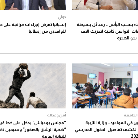
دولي
لله: بسبب اليأس.. رسائل بسيطة
إسبانيا تفرض إجراءات مراقبة على ح
ات التواصل كافية لتحريك آلاف
للوافدين من إيطاليا
نحو الهجرة
والجامعة
أمن وعدالة
ر في المواعيد.. وزارة التربية
“مجلس بوعياش” يدخل على خط فيد
 تكشف تفاصيل الدخول المدرسي
“ضحية الرشق بالصخور” وسيحيل تقر
للنيابة العامة