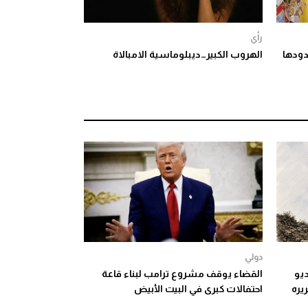
رأي
دودها
الهروب الكبير…ديبلوماسية الامبالاة
دولي
يو
القضاء يوقف مشروع ترامب لبناء قاعة
يره
احتفالات كبرى في البيت الأبيض