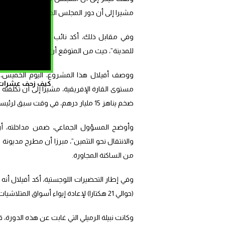
مشيرا إلى أن دور المجلس الحالي يقتصر على 
وفي مقابل ذلك، أكد نائب عمدة المدينة الم
للمدينة”، حيث من المتوقع أن يوفر الإنارة العمومية للعا
ووصف أفيلال هذا المشروع، اليوم الخميس، خل
كيف زحف عشرات ال
مستوى القارة الإفريقية، مشيرا إلى أن تكلفته ا
ضخم يناهز 15 مليار درهم، في وقت سبق لرئيسة الجماعة نبيلة الرميلي، أن تحدثت عن ميزانية بـ 12 مليار درهم.
وأوضح المسؤول الجماعي، ضمن مداخلته، أن
والانتقال نحو التثمين”، مبرزا أن مطرح مديون
من الساكنة المجاورة.
(حوالي 21 هكتارا) لإعادة إيواء أسواق المتلاشيات “لافيراي”، لضمان تنظيم أفضل للمجال الحضري.
وكانت نبيلة الرميلي التي غابت عن هذه الدورة،