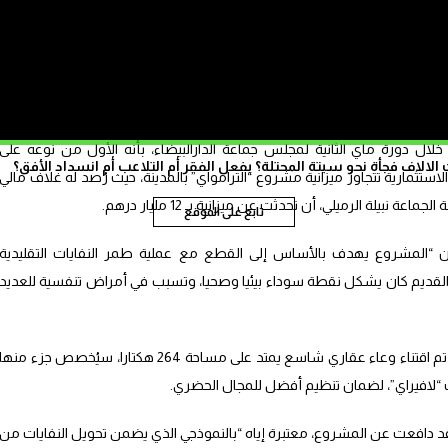
مناقشة تفويض المشروع وفق شروط معينة تثير الكثير من الجدل.
فوض له قطاع النظافة، أحمد أفيلال، أن “هذا المشروع سيمثل نقلة نوعية
صمة الاقتصادية بنسبة تتراوح بين 20 و30 في المائة.
ال دورة ماي الثانية لمجلس جماعة الدارالبيضاء، بأنه الأول من نوعه على
الاف فجأة نحو سبتة المحتلة؟ بفعل الفقر أم التلاعب أم انسداد الأفق؟
لاستثمارية تتجاوز ميزانية مشروع “الترامواي” بالمدينة، حيث رُصد له غلاف مالي
تابع على الموقع
 “المشروع يهدف بالأساس إلى القطع مع عملية طمر النفايات التقليدية
ة القديم كان يشكل نقطة سوداء بيئيا وصحيا، وتسبب في أمراض تنفسية للعديد
وفي إطار التحضيرات اللوجستية، أكد أفيلال أنه تم اقتناء وعاء عقاري شاسع يمتد على مساحة 264 هكتارا، سيُخصص جزء منها
 قد دافعت عن المشروع، معتبرة إياه “بالنموذجي الذي يضمن تحويل النفايات من