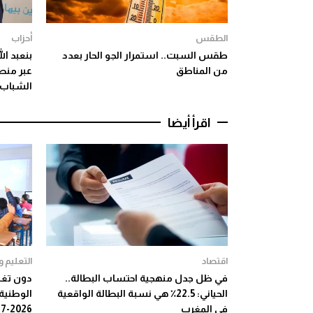
الطقس
أحزاب
طقس السبت.. استمرار الجو الحار بعدد
بنعبد ا
من المناطق
عبر منص
الشباب 
اقرأ أيضا
اقتصاد
التعليم 
في ظل جدل منهجية احتساب البطالة..
دون تغيي
الحياني: 22.5٪ هي نسبة البطالة الواقعية
الوطنية
في المغرب
2026-2027