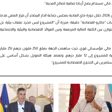
مالي مستدام يضخ أرباحا صافية لصالح المدينة”.
لها الخميس 07 ماي 2026، خلال دورة ماي العادية بمجلس جماعة الدار البيضاء، أن قرار المضي قدما
سات “ماكرو-اقتصادية” دقيقة؛ مبرزة أن “المشروع ليس مجرد نفقات بيئية، بل
ن بين الكلفة المالية المرتفعة وبين العوائد الاقتصادية والبيئية والاجتماعية
وأشارت الرميلي إلى أن المشروع يحظى بدعم مالي مؤسساتي قوي، حيث ساهمت الجهة بمبلغ 250 مليون درهم (25 مل
سنتيم)، بينما تصل القيمة الاستثمارية الإجمالية للمشروع إلى 12 مليار درهم، وتعتمد هيكلة التمويل بشكل أساسي على
تثمرين في الجدوى الاقتصادية للمشروع”.