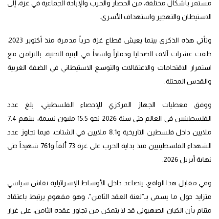
مستمر بأشكال مختلفة، من الحصار والحرب والإبادة الجماعية في غزة، إلى
الاستيطان والتهجير واستهداف الأسرى.
وتأتي هذه الذكرى بينما يعيش قطاع غزة حرباً مدمرة منذ أكتوبر 2023،
خلفت عشرات آلاف الضحايا ودماراً واسعاً في البنية التحتية، بالتزامن مع
استمرار الاقتحامات والاعتقالات والتوسع الاستيطاني في الضفة الغربية
والقدس المحتلة.
ووفق معطيات الجهاز المركزي للإحصاء الفلسطيني، بلغ عدد
الفلسطينيين في العالم حتى سنة 2026 نحو 15.5 مليون نسمة، بينهم 7.4
ملايين داخل فلسطين التاريخية و8.1 ملايين في الشتات، فيما تجاوز عدد
الشهداء الفلسطينيين منذ بداية الحرب على غزة 73 ألفاً و761 شهيداً حتى
نهاية أبريل 2026.
وفي مقابل هذا الواقع، يتصاعد داخل الأوساط الإسرائيلية نقاش سياسي
متزايد حول ما يسمى بـ”لعنة العقد الثامن”، وهو مفهوم يرتبط باعتقاد
متنام بأن الكيان الصهيوني قد لا يتمكن من تجاوز عقده الثامن، على غرار