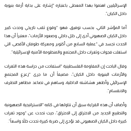
الإسرائيليين اهتموا بهذا المعطى باعتباره “إشارة على بداية أزمة بنيوية
داخل الكيان”.
أما المؤشر الثاني، بحسب توفيق، فهو “وقوع ثقب تاريخي وحدث كبير
داخل الكيان الصهيوني أدى إلى خلل داخلي وصعود الأزمات”، معتبراً أن هذا
الحدث تجسد في “عملية السابع من أكتوبر ومعركة طوفان الأقصى، التي
استغلت فجوات وثغرات داخل المجتمع والمنظومة الأمنية الإسرائيلية”.
وقال الباحث إن المقاومة الفلسطينية “استفادت من دراسة هذه الثغرات
والأزمات البنيوية داخل الكيان”، مضيفاً أن ما جرى “زعزع المجتمع
الإسرائيلي وأظهر هشاشته الداخلية، وساهم في تصاعد مظاهر التطرف
والانقسام”.
وأضاف أن هذه القراءة سبق أن تناولها في كتابه “الاستراتيجية الصهيونية
والتطبيع الجديد من الاختراق إلى الاحتراق”، حيث تحدث عن “وجود ثغرات
كبيرة داخل الكيان الصهيوني قد تؤدي إلى ضربة كبيرة تحدث خللاً واسعاً”.