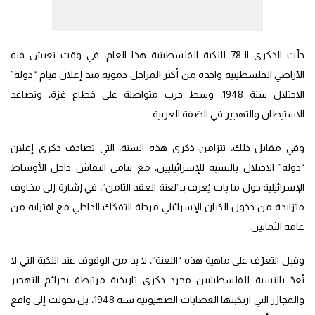
حلّت الذكرى الـ78 للنكبة الفلسطينية هذا العام، في وقت تعيش فيه
الأراضي الفلسطينية واحدة من أكثر المراحل دموية منذ إعلان قيام “دولة”
الاحتلال سنة 1948، وسط حرب متواصلة على قطاع غزة، وتصاعد
الاستيطان والتهجير في الضفة الغربية.
وفي مقابل ذلك، تتزامن ذكرى هذه السنة، التي تصادف ذكرى إعلان
“دولة” الاحتلال بالنسبة للإسرائيليين، مع تنامي النقاش داخل الأوساط
الإسرائيلية حول ما بات يُعرف بـ”لعنة العقد الثامن”، في إشارة إلى مخاوف
متزايدة من دخول الكيان الإسرائيلي مرحلة التفكك الداخلي مع اقترابه من
عامه الثمانين.
وقبل التعرّف على ماهية هذه “اللعنة”، لا بد من الوقوف عند النكبة التي لا
تُعدّ بالنسبة للفلسطينيين مجرد ذكرى تاريخية مرتبطة بجرائم التهجير
والمجازر التي ارتكبتها العصابات الصهيونية سنة 1948، بل تحولت إلى واقع