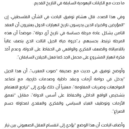
ما حدث مع الكيانات اليهودية السابقة في التاريخ القديم.
وفي هذا الصدد، قال هشام توفيق، الباحث في الشأن الفلسطيني، إن
“المؤرخين والخبراء الذين يدرسون تاريخ انهيارات الدول يعتبرون أن العقد
الثامن يشكل عادة مرحلة حساسة في تاريخ أي دولة”، موضحاً أن هذه
المرحلة ترتبط، بحسبهم، بـ”ذروة حياة الجيل الثالث الذي يتصف غالباً
باللامبالاة والضعف الفكري والواقعي في الحفاظ على الدولة، وعدم أخذ
فكرة انهيار المشروع على محمل الجد كما فعل الجيلان السابقان”.
وأوضح توفيق، في حديث مع صحيفة “صوت المغرب”، أن هذا الجيل
“يدخل في دوامة أزمات وعقد داخلية وصدمات خارجية، مع تصاعد
المواجهات وضربات المقاومة”، معتبراً أن ذلك يؤدي إلى “تراجع الاهتمام
بتشخيص الواقع الداخلي والحفاظ على أسس الدولة”، مقابل “تعمق
الأزمات وتوظيف الغباء السياسي والفكري والعقدي لمحاولة حسم
الصراع”.
وأضاف الباحث أن هذا الوضع “يؤدي إلى انقسام العقل الصهيوني بين تيار