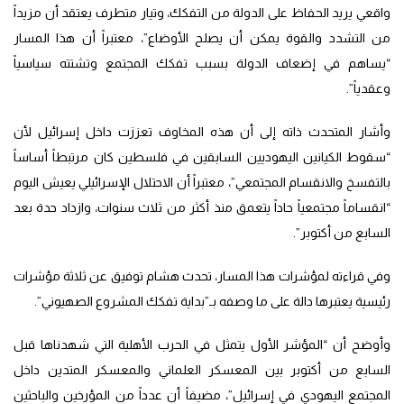
واقعي يريد الحفاظ على الدولة من التفكك، وتيار متطرف يعتقد أن مزيداً
من التشدد والقوة يمكن أن يصلح الأوضاع”، معتبراً أن هذا المسار
“يساهم في إضعاف الدولة بسبب تفكك المجتمع وتشتته سياسياً
وعقدياً”.
وأشار المتحدث ذاته إلى أن هذه المخاوف تعززت داخل إسرائيل لأن
“سقوط الكيانين اليهوديين السابقين في فلسطين كان مرتبطاً أساساً
بالتفسخ والانقسام المجتمعي”، معتبراً أن الاحتلال الإسرائيلي يعيش اليوم
“انقساماً مجتمعياً حاداً يتعمق منذ أكثر من ثلاث سنوات، وازداد حدة بعد
السابع من أكتوبر”.
وفي قراءته لمؤشرات هذا المسار، تحدث هشام توفيق عن ثلاثة مؤشرات
رئيسية يعتبرها دالة على ما وصفه بـ”بداية تفكك المشروع الصهيوني”.
وأوضح أن “المؤشر الأول يتمثل في الحرب الأهلية التي شهدناها قبل
السابع من أكتوبر بين المعسكر العلماني والمعسكر المتدين داخل
المجتمع اليهودي في إسرائيل”، مضيفاً أن عدداً من المؤرخين والباحثين