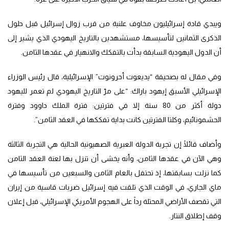
ويبدي قادة إسرائيليون مخاوف علنية من قرب زوال إسرائيل قبل حلول
الذكرى الثمانين لتأسيسها، مستشهدين بالتاريخ اليهودي الذي يشير إلى
أن الدول اليهودية السابقة بدأت بالتفكك والانهيار في عقدها الثامن.
وفي مقال له بصحيفة “يديعوت أحرونوت” الإسرائيلية، قال رئيس الوزراء
الإسرائيلي الأسبق إيهود باراك: “على مرّ التاريخ اليهودي لم تعمر لليهود
دولة أكثر من 80 سنة إلا في فترتين: فترة الملك داوود وفترة
الحشمونائيم، وكلتا الفترتين كانت بداية تفككها في العقد الثامن”.
وأضاف قائلًا إن تجربة الدولة العبرية الصهيونية الحالية هي التجربة الثالثة
وهي الآن في عقدها الثامن، وأنه يخشى أن تنزل بها لعنة العقد الثامن
كما نزلت بسابقتها، إذ تحتفل بالعام الثامن والسبعين من تأسيسها في
ماي الجاري، في الوقت الذي تلقت فيه إسرائيل ضربات قاسية من إيران
التي تقصف الأراضي المحتلة رداً على الهجوم الأمريكي الإسرائيلي، قبل إعلان
وقف إطلاق النتار.