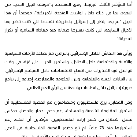
أما المؤشر الثالث، فيرتبط، وفق المتحدث، بـ”موقف الجيل الجديد من
اليهود، بما في ذلك داخل الولايات المتحدة الأمريكية”، موضحاً أن هذا
الجيل “لم يعد ينظر إلى إسرائيل بالطريقة نفسها التي كانت تنظر بها
الأجيال السابقة، التي كانت تعتبرها ضمانة ضد معاداة السامية أو تكرار
المحرقة”.
ويأتي هذا النقاش الداخلي الإسرائيلي بالتزامن مع تصاعد الأزمات السياسية
والأمنية والاجتماعية داخل الاحتلال، واستمرار الحرب على غزة، في وقت
تتواصل فيه التحذيرات من اتساع الانقسامات داخل المجتمع الإسرائيلي،
بين التيارات الدينية والعلمانية، وبين الحكومة والمعارضة، إضافة إلى تراجع
صورة إسرائيل داخل قطاعات واسعة من الرأي العام العالمي.
وفي المقابل، يرى فلسطينيون ومتضامنون مع القضية الفلسطينية أن
استمرار المقاومة الشعبية والمسلحة، رغم حجم الدمار والحصار، يعكس
فشل الاحتلال في كسر إرادة الفلسطينيين، مؤكدين أن النكبة، رغم
استمرارها منذ 78 عاماً، لم تنهِ حضور القضية الفلسطينية في الوعي
العالمي، بل أعادت طرحها بقوة في سياق الحرب الأخيرة على غزة.