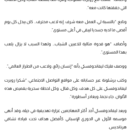
التي حققتها كانت معه”.
وتابع: “بالنسبة لي، العمل معه شرف. إنه لاعب محترف… كان يبذل كل يوم
أقصى ما لديه جسديا ليبقى في أعلى مستوى”.
وأضاف: “هو قدوة مثالية للاعبين الشباب… ولهذا السبب لا يزال يلعب
بهذا المستوى”.
ووصف فليك ليفاندوفسكي بأنه “إنسان رائع، ولاعب من الطراز العالمي”.
وكتب برشلونة عبر حساباته على مواقع التواصل الاجتماعي: “شكرا روبرت
ليفاندوفسكي على كل هدف، وكل قتال، وكل لحظة سحرية بقميص هذه
الألوان. جاء نجما، ويغادر أسطورة”.
ويعد ليفاندوفسكي أحد أكثر المهاجمين غزارة تهديفية في جيله، وقد أنهى
موسمه الأول في الدوري الإسباني كأفضل هداف تحت قيادة تشافي
هرنانديس.