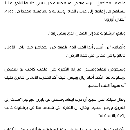
وانضم المهاجم إلى برشلونة في فترة صعبة كان يعاني خلالها النادي ماليا،
ليساهم في إعادته إلى عرش الكرة الإسبانية والمنافسة مجددا في دوري
أبطال أوروبا.
وتابع: “برشلونة عاد إلى المكان الذي ينتمي إليه”.
وأضاف: “لن أنسى أبدا الحب الذي تلقيته من الجماهير منذ أيامي الأولى.
كاتالونيا هي مكاني على هذه الأرض”.
وسيخوض ليفاندوفسكي مباراته الأخيرة على ملعب كامب نو بقميص
برشلونة، غدا الأحد، أمام ريال بيتيس، حيث أكد المدرب الألماني هانزي فليك
أنه سيبدأ اللقاء أساسيا.
وقال فليك، الذي سبق أن درب ليفاندوفسكي في بايرن ميونيخ: “تحدث إلى
الفريق وودع الجميع، وقال إن الفترة التي قضاها هنا في برشلونة كانت
رائعة بالنسبة له”.
وأضاف: “عملت مع روبرت لسنوات، وفزنا معا بتسعة ألقاب، وكل الألقاب