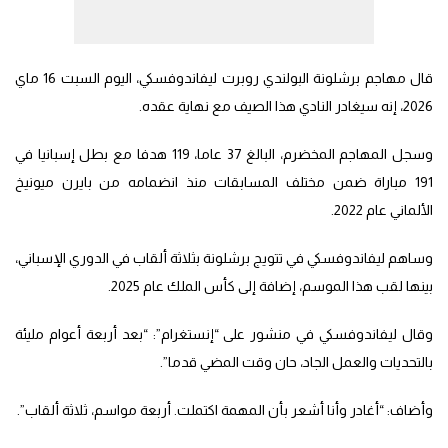
قال مهاجم برشلونة البولندي روبرت ليفاندوفسكي، اليوم السبت 16 ماي
2026، إنه سيغادر النادي هذا الصيف مع نهاية عقده.
وسجل المهاجم المخضرم، البالغ 37 عاما، 119 هدفا مع بطل إسبانيا في
191 مباراة ضمن مختلف المسابقات منذ انضمامه من بايرن ميونيخ
الألماني عام 2022.
وساهم ليفاندوفسكي في تتويج برشلونة بثلاثة ألقاب في الدوري الإسباني،
بينها لقب هذا الموسم، إضافة إلى كأس الملك عام 2025.
وقال ليفاندوفسكي في منشور على “إنستغرام”: “بعد أربعة أعوام مليئة
بالتحديات والعمل الجاد، حان وقت المضي قدما”.
وأضاف: “أغادر وأنا أشعر بأن المهمة اكتملت. أربعة مواسم، ثلاثة ألقاب”.