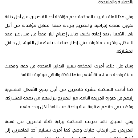
بالخطيرة والمتعددة.
وفي هذا الملف، قررت المحكمة عدم مؤاخذة أحد القاصرين من أجل جناية
تكوين عصابة إجرامية، والتصريح ببراءته منها، مقابل مؤاخذته من أجل
باقي الأفعال بعد إعادة تكييف جنايتي إضرام النار عمداً في مبنى غير معد
للسكنى، وتخريب منقولات في إطار جماعات باستعمال القوة، إلى جنايتي
المشاركة.
وبناء على ذلك، أمرت المحكمة بتغيير التدابير المتخذة في حقه، وقضت
بسنة واحدة حبسا، ستة أشهر منها نافذة والباقي موقوف التنفيذ.
كما أدانت المحكمة عشرة قاصرين من أجل جميع الأفعال المنسوبة
إليهم في صورة الجريمة التامة، مع التصريح ببراءتهم من تهمة المشاركة،
وقضت في حقهم بعقوبة سنة واحدة حبسا نافذاً لكل واحد منهم.
وفي السياق ذاته، صرحت المحكمة ببراءة ثلاثة قاصرين من تهمة
التحريض على ارتكاب جنايات وجنح، كما أمرت بتسليم أحد القاصرين إلى