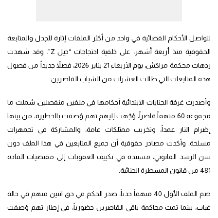
تتواصل الأحكام القضائية في واحد من أكثر الملفات إثارة للجدل والمتابعة
الحقوقية منذ أربعة أشهر، على خلفية احتجاجات “جيل Z”. وقد شهدت
ردهات محكمة مراكش، يوم الأربعاء 21 يناير 2026، فصلاً جديداً من فصول
هذه المتابعات التي طالت العشرات من الشباب القاصرين.
وأصدرت غرفة الجنايات الابتدائية أحكامها في ملفين منفصلين، شملت ما
مجموعه 60 متهماً قاصراً، وُجّهت إليهم تهم وُصفت بالخطيرة، من بينها
إضرام النار عمداً، وتخريب ممتلكات عامة، والمشاركة في تجمهرات
مسلحة. وأكدت مصادر حقوقية أن جميع المتابعين في هذا الملف دون
سن الرشد القانوني، مستندة في تكييف العقوبات إلى مقتضيات المادة
481 من قانون المسطرة الجنائية.
ضم الملف الأول 40 متهماً حدثاً، صدر الحكم في حق اثنين منهم في حالة
غياب، بينما تمت محاكمة باقي القاصرين حضورياً، في إطار تهم وُصفت