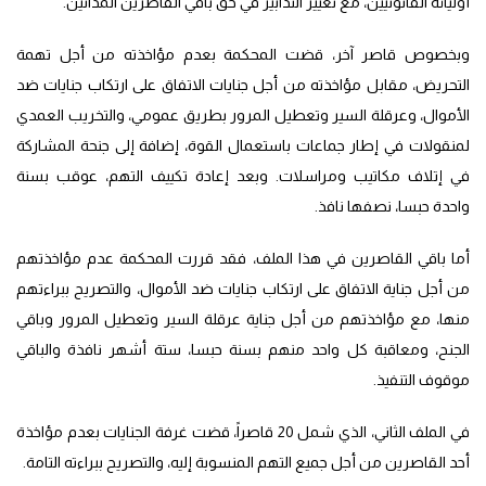
أوليائه القانونيين، مع تغيير التدابير في حق باقي القاصرين المدانين.
وبخصوص قاصر آخر، قضت المحكمة بعدم مؤاخذته من أجل تهمة
التحريض، مقابل مؤاخذته من أجل جنايات الاتفاق على ارتكاب جنايات ضد
الأموال، وعرقلة السير وتعطيل المرور بطريق عمومي، والتخريب العمدي
لمنقولات في إطار جماعات باستعمال القوة، إضافة إلى جنحة المشاركة
في إتلاف مكاتيب ومراسلات. وبعد إعادة تكييف التهم، عوقب بسنة
واحدة حبسا، نصفها نافذ.
أما باقي القاصرين في هذا الملف، فقد قررت المحكمة عدم مؤاخذتهم
من أجل جناية الاتفاق على ارتكاب جنايات ضد الأموال، والتصريح ببراءتهم
منها، مع مؤاخذتهم من أجل جناية عرقلة السير وتعطيل المرور وباقي
الجنح، ومعاقبة كل واحد منهم بسنة حبسا، ستة أشهر نافذة والباقي
موقوف التنفيذ.
في الملف الثاني، الذي شمل 20 قاصراً، قضت غرفة الجنايات بعدم مؤاخذة
أحد القاصرين من أجل جميع التهم المنسوبة إليه، والتصريح ببراءته التامة.