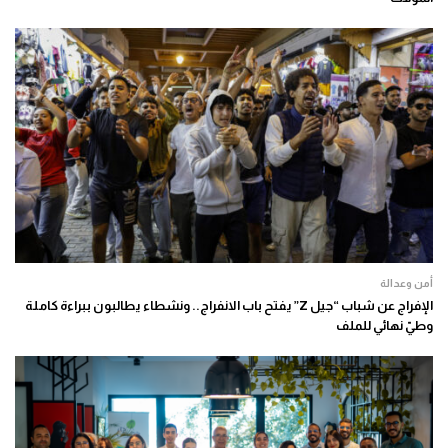
أمن وعدالة
الإفراج عن شباب “جيل Z” يفتح باب الانفراج.. ونشطاء يطالبون ببراءة كاملة
وطيّ نهائي للملف