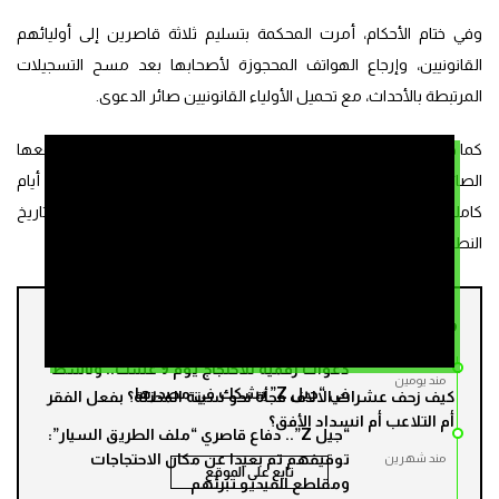
وفي ختام الأحكام، أمرت المحكمة بتسليم ثلاثة قاصرين إلى أوليائهم
القانونيين، وإرجاع الهواتف المحجوزة لأصحابها بعد مسح التسجيلات
المرتبطة بالأحداث، مع تحميل الأولياء القانونيين صائر الدعوى.
كما صرحت المحكمة بعدم قبول الدعوى المدنية التابعة، مع تحميل رافعها
الصائر، وأشعرت جميع المتهمين بأن لهم أجلاً قانونياً مدته عشرة أيام
كاملة للطعن في هذه الأحكام عن طريق الاستئناف، ابتداءً من تاريخ
النطق بها.
من نفس الملف
دعوات رقمية للاحتجاج يوم 9 غشت.. وناشط
مند يومين
في “جيل Z” يشكك في مصدرها
كيف زحف عشرات الالاف فجأة نحو سبتة المحتلة؟ بفعل الفقر
أم التلاعب أم انسداد الأفق؟
“جيل Z”.. دفاع قاصري “ملف الطريق السيار”:
توقيفهم تم بعيدا عن مكان الاحتجاجات
مند شهرين
تابع على الموقع
ومقاطع الفيديو تبرئهم