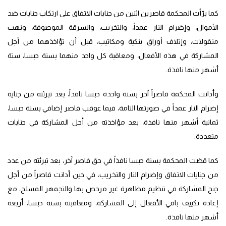
كما برّأت المحكمة قاصرين اثنين من جنايات الاتفاق على ارتكاب جنايات ضد
الأموال، وإضرام النار عمداً، والتخريب، والسرقة الموصوفة، ونهب
منقولات، وإتلاف أوراق بنكية ومكاتيب، قبل أن تؤاخذهما من أجل
المشاركة في هذه الأفعال، ومعاقبة كل واحد منهما بسنة حبسا، ستة
أشهر منها نافذة.
وأدانت المحكمة قاصراً آخر بسنة واحدة حبسا نافذاً، بعد تبرئته من جناية
إضرام النار عمداً في صورتها التامة، فيما عوقب قاصر إضافي بسنة حبسا،
ثمانية أشهر منها نافذة، بعد مؤاخذته من أجل المشاركة في جنايات
متعددة.
كما قضت المحكمة بسنة حبسا نافذاً في حق قاصر آخر، بعد تبرئته من عدد
من جنايات الاتفاق وإضرام النار والتخريب، في حين أدانت قاصراً من أجل
جنح المشاركة في تنظيم مظاهرة غير مرخص بها والتجمهر المسلح، مع
إعادة تكييف باقي الأفعال إلى المشاركة، ومعاقبته بسنة حبسا، أربعة
أشهر منها نافذة.