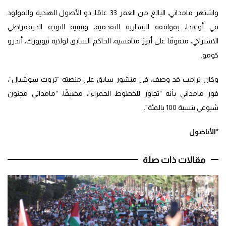
واشتهر مامداني، البالغ من العمر 33 عامًا، ذو الأصول الهندية والمولود
في أوغندا، بمواقفه اليسارية التقدمية، وبتبنيه التوجه الديمقراطي
الاشتراكي، متفوقًا على أبرز منافسيه، الحاكم السابق لولاية نيويورك، أندرو
كومو.
وكان ترامب قد وصف، في منشور سابق على منصته “تروث سوشيال”،
فوز مامداني بأنه “تجاوز للخطوط الحمراء”، مضيفًا: “مامداني مجنون
شيوعي بنسبة 100 بالمئة”.
*الأناضول
مقالات ذات صلة