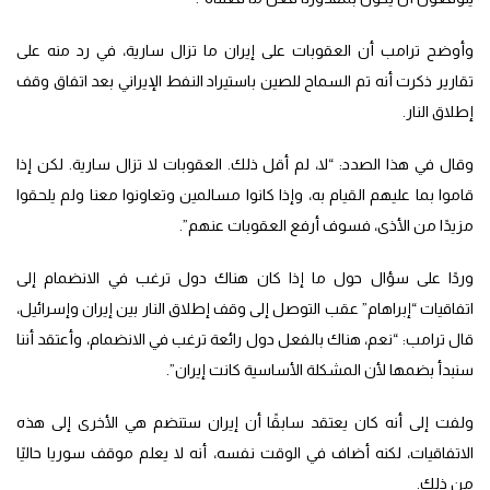
وأوضح ترامب أن العقوبات على إيران ما تزال سارية، في رد منه على
تقارير ذكرت أنه تم السماح للصين باستيراد النفط الإيراني بعد اتفاق وقف
إطلاق النار.
وقال في هذا الصدد: “لا، لم أقل ذلك. العقوبات لا تزال سارية. لكن إذا
قاموا بما عليهم القيام به، وإذا كانوا مسالمين وتعاونوا معنا ولم يلحقوا
مزيدًا من الأذى، فسوف أرفع العقوبات عنهم”.
وردًا على سؤال حول ما إذا كان هناك دول ترغب في الانضمام إلى
اتفاقيات “إبراهام” عقب التوصل إلى وقف إطلاق النار بين إيران وإسرائيل،
قال ترامب: “نعم، هناك بالفعل دول رائعة ترغب في الانضمام، وأعتقد أننا
سنبدأ بضمها لأن المشكلة الأساسية كانت إيران”.
ولفت إلى أنه كان يعتقد سابقًا أن إيران ستنضم هي الأخرى إلى هذه
الاتفاقيات، لكنه أضاف في الوقت نفسه، أنه لا يعلم موقف سوريا حاليًا
من ذلك.