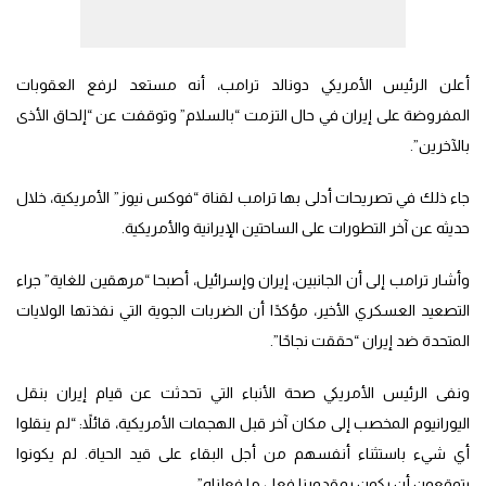
أعلن الرئيس الأمريكي دونالد ترامب، أنه مستعد لرفع العقوبات
المفروضة على إيران في حال التزمت “بالسلام” وتوقفت عن “إلحاق الأذى
بالآخرين”.
جاء ذلك في تصريحات أدلى بها ترامب لقناة “فوكس نيوز” الأمريكية، خلال
حديثه عن آخر التطورات على الساحتين الإيرانية والأمريكية.
وأشار ترامب إلى أن الجانبين، إيران وإسرائيل، أصبحا “مرهقين للغاية” جراء
التصعيد العسكري الأخير، مؤكدًا أن الضربات الجوية التي نفذتها الولايات
المتحدة ضد إيران “حققت نجاحًا”.
ونفى الرئيس الأمريكي صحة الأنباء التي تحدثت عن قيام إيران بنقل
اليورانيوم المخصب إلى مكان آخر قبل الهجمات الأمريكية، قائلاً: “لم ينقلوا
أي شيء باستثناء أنفسهم من أجل البقاء على قيد الحياة. لم يكونوا
يتوقعون أن يكون بمقدورنا فعل ما فعلناه”.