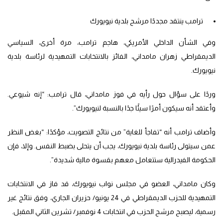
ترامب ينتقد مجددًا مرشح بلدية نيويورك
وفي الشأن الداخلي الأمريكي، هاجم ترامب، مرة أخرى، السياسي
الديمقراطي زهران مامداني، الفائز بالانتخابات التمهيدية لرئاسة بلدية
نيويورك.
وردًا على سؤال حول رأيه في فوز مامداني، قال ترامب: “إنه شيوعي.
وأعتقد أنه سيكون أمرًا سيئًا جدًا بالنسبة لنيويورك”.
وأضاف ترامب أنه “تفاجأ للغاية” من نتائج التصويت، مؤكدًا: “بغض النظر
عمن سيتولى رئاسة بلدية نيويورك، يجب أن يتحلى بضبط النفس. وإلا، فإن
الحكومة الفيدرالية ستتعامل معهم بقسوة مالية شديدة”.
وكان مامداني، العضو في مجلس نواب نيويورك، قد فاز في الانتخابات
التمهيدية للحزب الديمقراطي في 24 يونيو/ حزيران الجاري، وفق نتائج غير
رسمية، ليصبح مرشح الحزب في انتخابات 4 نوفمبر/ تشرين الثاني المقبل.