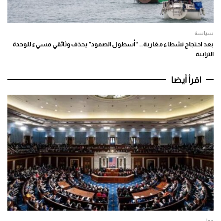
سياسة
بعد احتجاج نشطاء مغاربة.. “أسطول الصمود” يحذف وثائقي مسيء للوحدة
الترابية
اقرأ أيضا
دولي