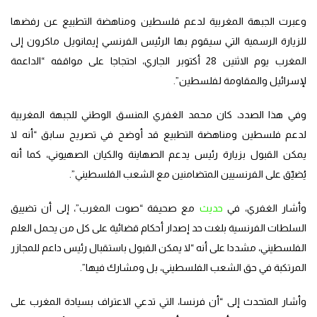
وعبرت الجبهة المغربية لدعم فلسطين ومناهضة التطبيع عن رفضها
للزيارة الرسمية التي سيقوم بها الرئيس الفرنسي إيمانويل ماكرون إلى
المغرب يوم الاثنين 28 أكتوبر الجاري، احتجاجا على مواقفه “الداعمة
لإسرائيل والمقاومة لفلسطين”.
وفي هذا الصدد، كان محمد الغفري المنسق الوطني للجبهة المغربية
لدعم فلسطين ومناهضة التطبيع قد أوضح في تصريح سابق “أنه لا
يمكن القبول بزيارة رئيس يدعم الصهاينة والكيان الصهيوني، كما أنه
يُضيّق على الفرنسيين المتضامنين مع الشعب الفلسطيني”.
وأشار الغفري، في
حديث
مع صحيفة “صوت المغرب”، إلى أن تضييق
السلطات الفرنسية بلغت حد إصدار أحكام قضائية على كل من يحمل العلم
الفلسطيني، مشددا على أنه “لا يمكن القبول باستقبال رئيس داعم للمجازر
المرتكبة في حق الشعب الفلسطيني، بل ومشارك فيها”.
وأشار المتحدث إلى “أن فرنسا، التي تدعي الاعتراف بسيادة المغرب على