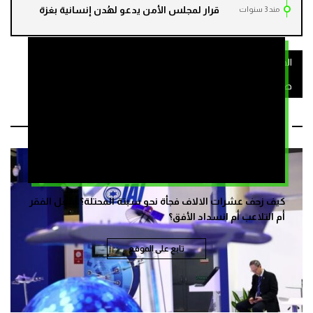
قرار لمجلس الأمن يدعو لهُدن إنسانية بغزة
مند 3 سنوات
الحرب على غزة
القضية الفلسطينية
طنجة
طوفان الأقصى
فرنسا
مقالات ذات صلة
كيف زحف عشرات الالاف فجأة نحو سبتة المحتلة؟ بفعل الفقر
أم التلاعب أم انسداد الأفق؟
تابع على الموقع