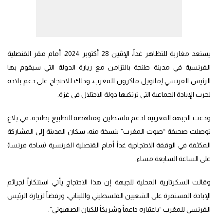
يستعد مغاربة للتظاهر غداً، الإثنين 28 أكتوبر 2024، أمام مقر القنصلية
الفرنسية في مدينة طنجة بالتزامن مع زيارة الدولة التي سيقوم بها
الرئيس الفرنسي إمانويل ماكرون للمغرب، وذلك للاحتجاج على دعم بلاده
لحرب الإبادة الجماعية التي ترتكبها دولة الاحتلال في غزة.
ودعت الجبهة المغربية لدعم فلسطين ومناهضة التطبيع بطنجة، في بلاغ
توصلت صحيفة “صوت المغرب” بنسخة منه، سكان المدينة إلى المشاركة
المكثفة في الوقفة الاحتجاجية غداً أمام القنصلية الفرنسية (ساحة فرنسا)
على الساعة السابعة مساء.
وقالت السكرتارية المحلية للجبهة إن هذا الاحتجاج يأتي استنكاراً لجرائم
الإبادة المستمرة على الشعبين الفلسطيني واللبناني، ورفضاً لزيارة الرئيس
الفرنسي للمغرب “باعتباره داعماً وشريكاً للكيان الصهيوني”.