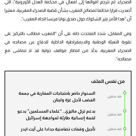
الصحراء، لم تترجم أقوالها إلى أفعال في محكمة العدل الأوروبية”، التي
أصدرت قرارا مخالفا لمصالح المغرب بشأن قضية الصحراء المغربية، معتبرا
أن “هذا الأمر يثير الشكوك حول صدق نوايا فرنسا اتجاه المغرب”.
وفي المقابل، شدد المتحدث ذاته على أن “المغرب مطالب بالتركيز على
تقوية التعبئة الوطنية والديمقراطية الداخلية للدفاع عن مصالحه في
الصحراء المغربية، بدلاً من انتظار مواقف دولية قد لا تتماشى مع
مصالحه”.
من نفس الملف
السنوار حاضر باحتجاجات المغاربة في جمعة
مند سنتين
الغضب لأجل غزة ولبنان
بدعم تركي ماليزي.. “علماء المسلمين” يدعو
مند سنتين
لقمة إنسانية طارئة لمواجهة إسرائيل
تأجيل وقفات تضامنية حدادا على آيت ايدر
مند سنتين