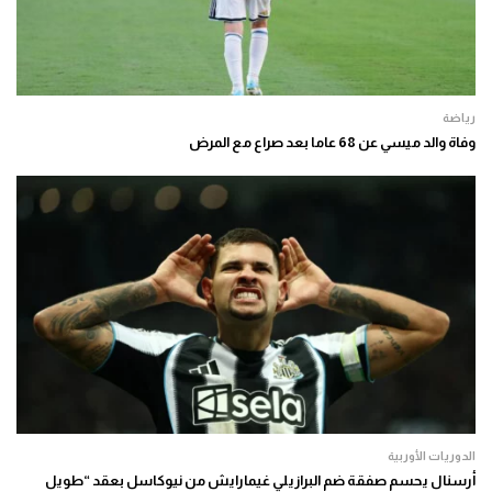
رياضة
وفاة والد ميسي عن 68 عاما بعد صراع مع المرض
الدوريات الأوربية
أرسنال يحسم صفقة ضم البرازيلي غيمارايش من نيوكاسل بعقد “طويل