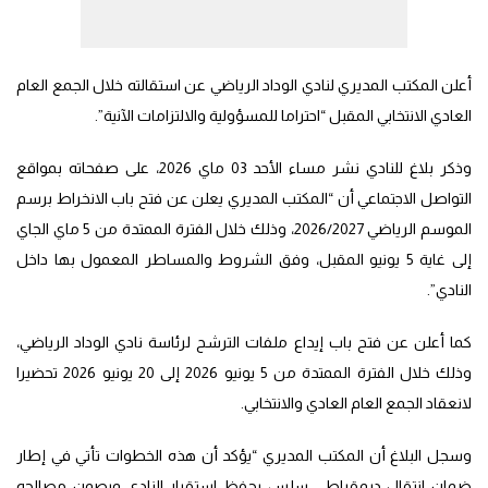
أعلن المكتب المديري لنادي الوداد الرياضي عن استقالته خلال الجمع العام
العادي الانتخابي المقبل “احتراما للمسؤولية والالتزامات الآنية”.
وذكر بلاغ للنادي نشر مساء الأحد 03 ماي 2026، على صفحاته بمواقع
التواصل الاجتماعي أن “المكتب المديري يعلن عن فتح باب الانخراط برسم
الموسم الرياضي 2026/2027، وذلك خلال الفترة الممتدة من 5 ماي الجاي
إلى غاية 5 يونيو المقبل، وفق الشروط والمساطر المعمول بها داخل
النادي”.
كما أعلن عن فتح باب إيداع ملفات الترشح لرئاسة نادي الوداد الرياضي،
وذلك خلال الفترة الممتدة من 5 يونيو 2026 إلى 20 يونيو 2026 تحضيرا
لانعقاد الجمع العام العادي والانتخابي.
وسجل البلاغ أن المكتب المديري “يؤكد أن هذه الخطوات تأتي في إطار
ضمان انتقال ديمقراطي سلس يحفظ استقرار النادي ويصون مصالحه