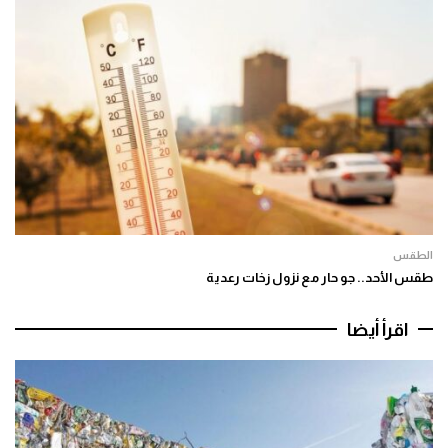
الطقس
طقس الأحد.. جو حار مع نزول زخات رعدية
اقرأ أيضا