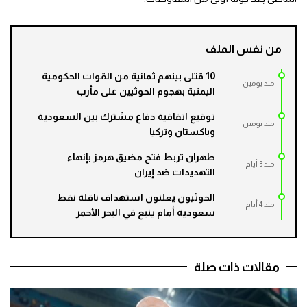
من نفس الملف
10 قتلى بينهم ثمانية من القوات الحكومية
مند يومين
اليمنية بهجوم الحوثيين على مأرب
توقيع اتفاقية دفاع مشترك بين السعودية
مند يومين
وباكستان وتركيا
طهران تربط فتح مضيق هرمز بإنهاء
مند 3 أيام
التهديدات ضد إيران
الحوثيون يعلنون استهداف ناقلة نفط
مند 4 أيام
سعودية أمام ينبع في البحر الأحمر
مقالات ذات صلة