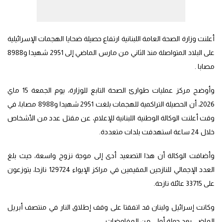
أعلنت وزارة الصحة العامة اللبنانية ارتفاع حصيلة ضحايا الهجمات الإسرائيلية
على البلاد المتواصلة منذ الثاني من مارس الماضي إلى 2951 شهيدا و8988
مصابا .
وأوضح مركز عمليات طوارئ الصحة التابع للوزارة، يوم الجمعة 15 ماي
2026، أن الحصيلة التراكمية للهجمات بلغت 2951 شهيدا و8988 مصابا، في
وقت أعلنت الوكالة الوطنية اللبنانية للإعلام، عن مقتل عدد من الأشخاص
خلال 24 ساعة استهدفت بلدات متعددة.
وأضافت الوكالة أن هذا التصعيد أدى إلى موجة نزوح واسعة، حيث بلغ
العدد الإجمالي للنازحين المقيمين في مراكز الإيواء 129724 نازحا، يتوزعون
على 33715 عائلة نازحة.
وكانت إسرائيل ولبنان قد اتفقتا على وقف إطلاق النار في منتصف أبريل
الماضي بعد جولة أولى من المفاوضات.