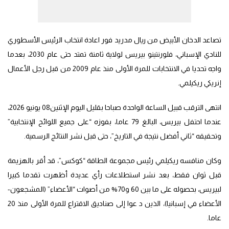
تصاعد الدخان الأبيض من ريال مدريد فور اعادة انتخاب الرئيس الأسطوري
للنادي الإسباني، فلورنتينو بيريس لولاية ثامنة تمتد حتى عام 2030، بعدما
واجه تحديا في الانتخابات للمرة الأولى منذ عام 2009 من قبل رجل الأعمال
إنريكي ريكيلمي.
انتهى الترقب قبيل الساعة الواحدة صباحا بقليل اليوم الإثنين08 يونيو 2026،
عندما احتفل بيريس، البالغ 79 عاما، بفوزه “على جميع اللوائح الإنتخابية”
وتحقيقه “ثاني أفضل نتيجة في التاريخ”، حتى قبل نشر النتائج الرسمية.
وكان منافسه ريكيلمي رئيس مجموعة الطاقة “كوكس”، قد أقر بالهزيمة
قبل ثوان فقط، بعد نشر استطلاعات رأي عديدة أظهرت تقدما كبيرا
لبيريس، بحصوله على ما بين 60 و70% من أصوات “الأعضاء” (المشجعون-
الأعضاء في إسبانيا)، الذين د عوا إلى صناديق الاقتراع للمرة الأولى منذ 20
عاما.