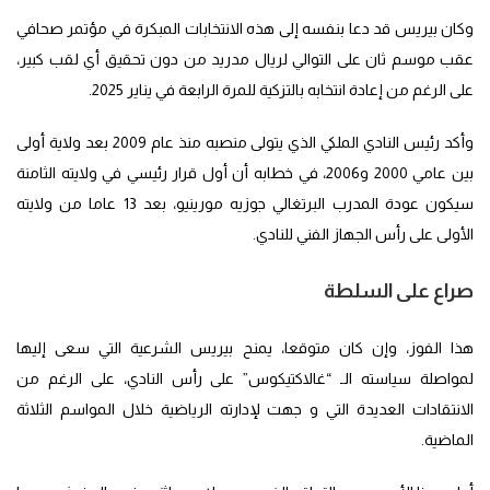
وكان بيريس قد دعا بنفسه إلى هذه الانتخابات المبكرة في مؤتمر صحافي
عقب موسم ثان على التوالي لريال مدريد من دون تحقيق أي لقب كبير،
على الرغم من إعادة انتخابه بالتزكية للمرة الرابعة في يناير 2025.
وأكد رئيس النادي الملكي الذي يتولى منصبه منذ عام 2009 بعد ولاية أولى
بين عامي 2000 و2006، في خطابه أن أول قرار رئيسي في ولايته الثامنة
سيكون عودة المدرب البرتغالي جوزيه مورينيو، بعد 13 عاما من ولايته
الأولى على رأس الجهاز الفني للنادي.
صراع على السلطة
هذا الفوز، وإن كان متوقعا، يمنح بيريس الشرعية التي سعى إليها
لمواصلة سياسته الـ “غالاكتيكوس” على رأس النادي، على الرغم من
الانتقادات العديدة التي و جهت لإدارته الرياضية خلال المواسم الثلاثة
الماضية.