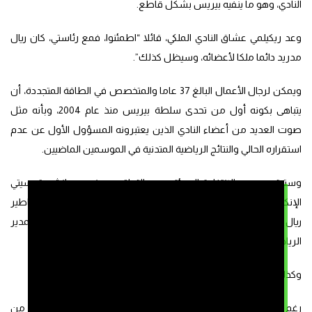
النادي، وهو ما ينفيه بيريس بشكل قاطع.
وعد ريكيلمي عشاق النادي الملكي، قائلا “اطمئنوا، فمع رئاستي، كان ريال
مدريد دائما ملكا لأعضائه، وسيظل كذلك”.
ويمكن لرجال الأعمال البالغ 37 عاما والمتخصص في الطاقة المتجددة، أن
يتباهى بكونه أول من تحدى سلطة بيريس منذ عام 2004، وبأنه مثل
صوت العديد من أعضاء النادي الذين يعتبرونه المسؤول الأول عن عدم
استقراره الحالي والنتائج الرياضية المتدنية في الموسمين الماضيين.
وستبقى وعوده الانتخابية الجريئة، وهي التعاقد مع نجمي مانشستر سيتي
الإنكليزي المهاجم النروجي إرلينغ هالاند ولاعب الوسط رودري، وأساطير
ريال مدريد راوول غونزاليس وفرناندو هييرو لشغل منصبي المدير
الرياضي ومدير أكاديمية الشباب على التوالي، من دون تحقيق.
وكذلك رغبته في جلب المدرب الألماني يورغن كلوب.
رغم ذلك، فقد نجح ريكيلمي في ترسيخ نفسه، في غضون أيام قليلة من