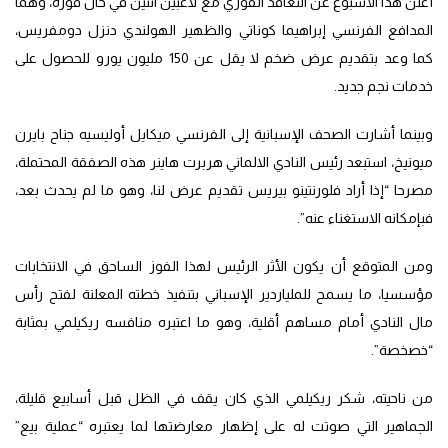
أعلن هذا الأسبوع عن التعاقد الفوري مع لاعبين اثنين في حال فوزه، وهما
المدافع الفرنسي إبراهيما كوناتي والظهير الهولندي دنزل دومفريس،
كما وعد بتقديم عرض ضخم لا يقل عن 150 مليون يورو للحصول على
خدمات نجم جديد.
وبينما أشارت الصحف الإسبانية إلى الفرنسي ميكايل أوليسيه جناح بايرن
ميونيخ، استبعد رئيس النادي الالماني هربرت هاينر هذه الصفقة المحتملة،
مصرحا “إذا أراد فلورنتينو بيريس تقديم عرض لنا، وهو ما لم يحدث بعد،
فبإمكانه الاستغناء عنه”.
ومن المتوقع أن يكون الأثر الرئيس لهذا الفوز الساحق في الانتخابات
مؤسسيا، ما يسمح للملياردير الإسباني بتنفيذ خطته المعلنة لفتح رأس
مال النادي أمام مساهم أقلية، وهو ما اعتبره منافسه ريكيلمي بمثابة
“خصخصة”.
من ناحيته، شكر ريكيلمي الذي كان يقف في الظل قبل أسابيع قليلة،
الجماهير التي صوتت له على إظهار معارضتها لما يعتبره “عملية بيع”