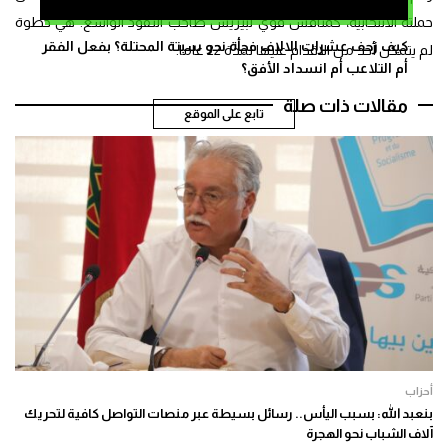
حملته الانتخابية، كمنافس قوي لبيريس صاحب النفوذ الواسع. هي خطوة
كيف زحف عشرات الالاف فجأة نحو سبتة المحتلة؟ بفعل الفقر
لم يتمكن أحد من الاقدام عليها لمدة 22 عاما.
أم التلاعب أم انسداد الأفق؟
مقالات ذات صلة
تابع على الموقع
أحزاب
بنعبد الله: بسبب اليأس.. رسائل بسيطة عبر منصات التواصل كافية لتحريك
آلاف الشباب نحو الهجرة