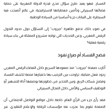
المسار، فهو يعيد طرح سؤال مدى قدرة الدولة المغربية على حماية
فضائها السيبراني وتأمين معطياتها الاستراتيجية، في عالم أصبحت فيه
السيطرة على البيانات جزءا أساسيا من السيادة الوطنية.
في ضوء ذلك، تدفع ظاهرة “جبروت” إلى التساؤل حول حدود التحول
الرقمي المغربي، وعن التحديات التي تواجه مشروع المملكة في بناء سيادة
رقمية فعلية؟
فضح الفساد أم صراع نفوذ
أثارت صفحة “جبروت” منذ صعودها السريع داخل الفضاء الرقمي المغربي
ردود فعل متباينة، تراوحت بين الترحيب بها باعتبارها منصة لكشف الفساد
وفضح شبكات الريع، وبين التحذير من خطورتها بوصفها أداة للتشهير أو
التوظيف السياسي والأمني داخل المجال السيبراني.
فقد رأى جزء من الرأي العام، خاصة داخل مواقع التواصل الاجتماعي، أن
الصفحة تقوم بما عجزت عنه مؤسسات الرقابة والإعلام التقليدي، عبر