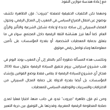
مع إعادة هندسة موازين النفوذ.
ومهما تكن الخلفيات الحقيقية لصفحة “جبروت”، فإن الظاهرة تكشف
بوضوح عن انتقال الصراع السياسي في المغرب إلى المجال الرقمي، وتحول
الفضاء السيبراني إلى ساحة جديدة لإعادة تشكيل الشرعية والتأثير والرأي
العام. كما أنها تبرز هشاشة الثقة الرقمية داخل المجتمع، سواء في ما
يتعلق بحماية المعطيات الشخصية، أو بقدرة المؤسسات على تأمين
معلوماتها وبناء تواصل رقمي موثوق.
وتكتسب هذه المسألة خطورة أكبر بالنظر إلى أن المغرب يوجد اليوم في
قلب مشروع استراتيجي يروم تحقيق السيادة الرقمية بحلول سنة 2030.
فنجاح أي مشروع للسيادة الرقمية لا يقاس فقط بوضع القوانين وإنشاء
المؤسسات، بل أيضا بقدرة الدولة على حماية المجال السيبراني من
الاختراقات والتسريبات والتوظيف السياسي للمعطيات.
ومن ثم، فإن ظاهرة “جبروت” تبدو، في جانب منها، اختبارا فعليا لمدى
صلابة المنظومة الرقمية المغربية، وقدرتها على التوفيق بين حرية التعبير