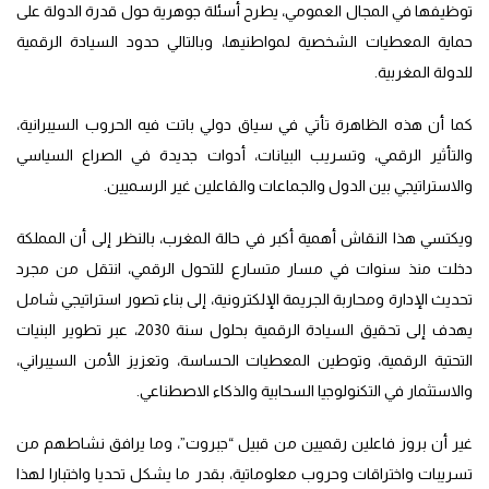
توظيفها في المجال العمومي، يطرح أسئلة جوهرية حول قدرة الدولة على
حماية المعطيات الشخصية لمواطنيها، وبالتالي حدود السيادة الرقمية
للدولة المغربية.
كما أن هذه الظاهرة تأتي في سياق دولي باتت فيه الحروب السيبرانية،
والتأثير الرقمي، وتسريب البيانات، أدوات جديدة في الصراع السياسي
والاستراتيجي بين الدول والجماعات والفاعلين غير الرسميين.
ويكتسي هذا النقاش أهمية أكبر في حالة المغرب، بالنظر إلى أن المملكة
دخلت منذ سنوات في مسار متسارع للتحول الرقمي، انتقل من مجرد
تحديث الإدارة ومحاربة الجريمة الإلكترونية، إلى بناء تصور استراتيجي شامل
يهدف إلى تحقيق السيادة الرقمية بحلول سنة 2030، عبر تطوير البنيات
التحتية الرقمية، وتوطين المعطيات الحساسة، وتعزيز الأمن السيبراني،
والاستثمار في التكنولوجيا السحابية والذكاء الاصطناعي.
غير أن بروز فاعلين رقميين من قبيل “جبروت”، وما يرافق نشاطهم من
تسريبات واختراقات وحروب معلوماتية، بقدر ما يشكل تحديا واختبارا لهذا