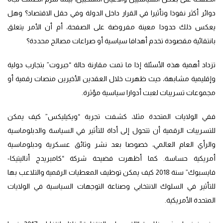
دوائر أكثر نفوذا وتأثيرا في القرار داخل الدولة وفي حقل الاقتصاد؟ وهل
يعكس ذلك حدودا معينة مفروضة على الصفحة، أم أن الأمر يتعلق
بانتقائية مقصودة تخدم أهدافا سياسية أو صراعات مصالح محددة؟
تزداد أهمية هذه الأسئلة إذا ما تمت مقارنة حالة “جبروت” بتجارب دولية
وإقليمية مشابهة، حيث ظهرت خلال العقدين الأخيرين منصات رقمية أو
مجموعات تسريبات لعبت أدوارا سياسية مؤثرة.
ففي الولايات المتحدة مثلا، كشفت تجربة “ويكيليكس” كيف يمكن
للتسريبات الرقمية أن تتحول إلى أداة للتأثير في السياسة والدبلوماسية
والرأي العام العالمي، خصوصا بعد نشر وثائق عسكرية ودبلوماسية
أمريكية حساسة. كما أظهرت فضيحة شركة “كامبريدج أناليتيكا-
فايسبوك” سنة 2018 كيف يمكن توظيف المعطيات الرقمية والتلاعب بها
للتأثير في السلوك الانتخابي وصناعة التوجهات السياسية في الولايات
المتحدة الأمريكية.