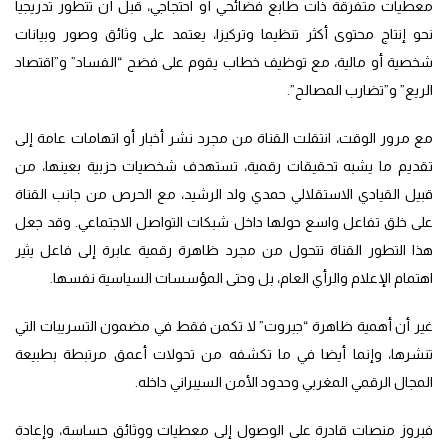
معطيات متفرقة ذات طابع فضائحي أو احتجاجي، قبل أن تتطور تدريجيا
نحو إنتاج محتوى أكثر تنظيما وتركيزا، يعتمد على وثائق وصور وبيانات
شخصية أو مالية، مع توظيف خطاب يقوم على فضح “الفساد” و”اقتصاد
الريع” و”تضارب المصالح”.
مع مرور الوقت، انتقلت القناة من مجرد نشر أخبار أو اتهامات عامة إلى
تقديم ما يشبه تحقيقات رقمية، تستهدف شخصيات حزبية بعينها، من
قبيل القيادي الاستقلالي حمدي ولد الرشيد، مع الحرص من جانب القناة
على خلق تفاعل واسع حولها داخل شبكات التواصل الاجتماعي. وقد جعل
هذا التطور القناة تتحول من مجرد ظاهرة رقمية عابرة إلى فاعل يثير
اهتمام الإعلام والرأي العام، بل وحتى المؤسسات السياسية نفسها.
غير أن أهمية ظاهرة “جبروت” لا تكمن فقط في مضمون التسريبات التي
تنشرها، وإنما أيضا في ما تكشفه من تحولات أعمق مرتبطة بطبيعة
المجال الرقمي المغربي وحدود الأمن السيبراني داخله.
فبروز منصات قادرة على الوصول إلى معطيات ووثائق حساسة، وإعادة