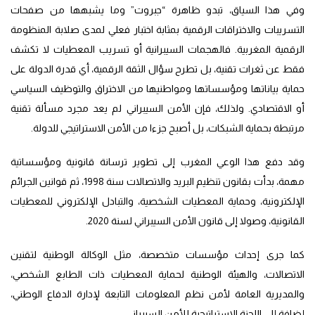
وفي هذا السياق، تبدو ظاهرة “جبروت” وما يشبهها من صفحات
التسريبات والاختراقات الرقمية بمثابة اختبار فعلي لمدى صلابة المنظومة
الرقمية المغربية. فالهجمات السيبرانية أو تسريب المعطيات لا تكشف
فقط عن ثغرات تقنية، بل تطرح سؤال الثقة الرقمية، أي قدرة الدولة على
حماية بياناتها ومؤسساتها ومواطنيها من الاختراق والتوظيف السياسي
أو الاقتصادي. ولذلك، فإن الأمن السيبراني لم يعد مجرد مسألة تقنية
مرتبطة بحماية الشبكات، بل أصبح جزءا من الأمن الاستراتيجي للدولة.
وقد دفع هذا الوعي المغرب إلى تطوير ترسانة قانونية ومؤسساتية
مهمة، بدأت بقانون تنظيم البريد والاتصالات سنة 1998، ثم قوانين الجرائم
الإلكترونية، وحماية المعطيات الشخصية، والتبادل الإلكتروني للمعطيات
القانونية، وصولا إلى قانون الأمن السيبراني لسنة 2020.
كما جرى إحداث مؤسسات متخصصة، مثل الوكالة الوطنية لتقنين
الاتصالات، والهيئة الوطنية لحماية المعطيات ذات الطابع الشخصي،
والمديرية العامة لأمن نظم المعلومات التابعة لإدارة الدفاع الوطني،
إضافة إلى اللجنة الاستراتيجية للأمن السيبراني.