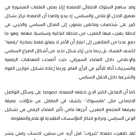
وقد ساهم السلوك الانتقائي للصفحة إزاء بعض الملفات المنشورة في
تعميق الجدل الإعلامي والسياسي، إذ يبدو واضحا أن الصفحة تركز بشكل
كبير على شخصيات وفاعلين ينتمون إلى المجال السياسي والحزبي، في
لحظة يقترب فيها المغرب من محطة انتخابية وسياسية مهمة. وهو ما
دفع عددا من المتابعين إلى اعتبار أن الأمر لا يتعلق فقط بمبادرة “رقمية”
لكشف الفساد، بل ربما نحن إزاء شكل جديد من أشكال الصراع السياسي
والإعلامي داخل الفضاء السيبراني، حيث أصبحت المعطيات الرقمية
والتسريبات أداة للتأثير في الرأي العام، وربما إعادة تشكيل موازين القوة
والشرعية داخل الحقل السياسي.
كما أن التفاعل الكبير الذي تحققه الصفحة، خصوصا على وسائل التواصل
الاجتماعي مثل “فايسبوك”، يكشف في المقابل عن تحوّلات عميقة
يعرفها المجتمع المغربي، أبرزها تنامي تأثير الفضاء الرقمي في تشكيل
الوعي السياسي، وتراجع احتكار المؤسسات التقليدية للإعلام والمعلومة.
لقد ظهرت صفحة “جبروت” قبل أزيد من سنتين، كحساب رقمي ينشر