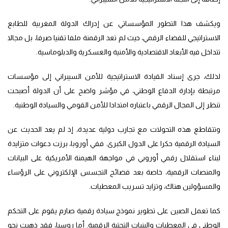
ويكشف هذا التطور المؤسساتي عن إدراك الدولة المغربية للطابع
الاستراتيجي للفضاء الرقمي، حيث لم تعد الرقمنة ملفا تقنيا صرفا، بل مجالا
تتداخل فيه الأبعاد الاقتصادية والأمنية والعسكرية والدبلوماسية.
لذلك، جرى إسناد القيادة الاستراتيجية للأمن السيبراني إلى مؤسسات
مرتبطة بإدارة الدفاع الوطني، في مؤشر واضح على أن الدولة أصبحت
تنظر إلى المجال الرقمي باعتباره امتدادا للأمن القومي والسيادة الوطنية.
وتتقاطع هذه التحولات مع تجارب دولية عديدة، إذ لم يعد الحديث عن
السيادة الرقمية حكرا على الدول الكبرى. ففي أوروبا، برزت دعوات متزايدة
لبناء استقلال رقمي أوروبي في مواجهة الهيمنة الأمريكية على البيانات
والمنصات الرقمية، خاصة بعد فضائح التجسس الإلكتروني على الرؤساء
والمسؤولين هناك، وتزايد تسريب المعطيات.
كما تعمل الصين على تطوير نموذج سيادة رقمية صارم يقوم على التحكم
الوطني في المعطيات والبنيات التحتية الرقمية. أما روسيا، فقد ذهبت نحو