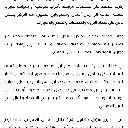
ركزت الصفحة على شخصيات مرتبطة بأحزاب سياسية أو بمواقع تدبيرية
منتخبة، إضافة إلى رجال أعمال ومسؤولين محليين، مع التركيز بشكل
خاص على قضايا الثروة والصفقات والعقار والامتيازات.
وجعل هذا الاستهداف المتكرر البعض يربط نشاط الصفحة بالتحضير غير
المباشر للاستحقاقات الانتخابية المقبلة، أو بالسعي إلى إعادة ترتيب
موازين القوة داخل المجال السياسي المغربي.
في هذا السياق، تردّدت تحليلات تعتبر أن الصفحة لا تتحرك بمنطق كشف
الفساد بشكل شامل ومتوازن، بقدر ما تعتمد منطق الانتقائية في اختيار
الملفات والأسماء المستهدفة. إذ يلاحظ أن التسريبات ركزت على فاعلين
سياسيين وحزبيين محددين، في حين ظل الحديث محدودا أو غائبا حول
مؤسسات وشبكات نفوذ أكبر حجما وأكثر تأثيرا في الاقتصاد والمال وفي
القرار العمومي.
من هنا برز سؤال متداول بقوة داخل النقاش العمومي: لماذا تركز
الصفحة على بعض السياسيين والأعيان المنتخبين، بينما تلتزم الصمت تجاه