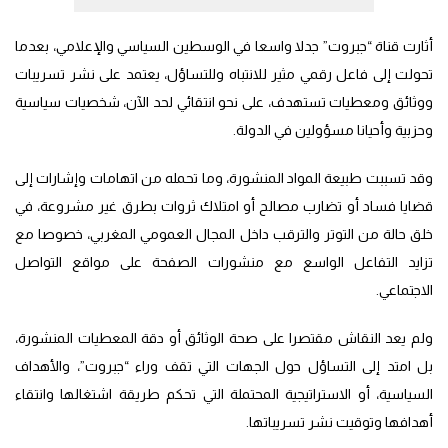
أثارت قناة “جبروت” جدلا واسعا في الوسطين السياسي والإعلامي، بعدما
تحولت إلى فاعل رقمي مثير للانتباه وللتساؤل، يعتمد على نشر تسريبات
ووثائق ومعطيات تستهدف، على نحو انتقائي لحد الآن، شخصيات سياسية
وحزبية وأحيانا مسؤولين في الدولة.
وقد تسببت طبيعة المواد المنشورة، وما تحمله من اتهامات وإشارات إلى
قضايا فساد أو تضارب مصالح أو امتلاك ثروات بطرق غير مشروعة، في
خلق حالة من التوتر والترقب داخل المجال العمومي المغربي، خصوصا مع
تزايد التفاعل الواسع مع منشورات الصفحة على مواقع التواصل
الاجتماعي.
ولم يعد النقاش مقتصرا على صحة الوثائق أو دقة المعطيات المنشورة،
بل امتد إلى التساؤل حول الجهات التي تقف وراء “جبروت”، والأهداف
السياسية، أو الاستراتيجية المحتملة التي تحكم طريقة اشتغالها وانتقاء
أهدافها وتوقيت نشر تسريباتها.