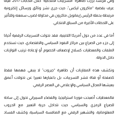
وفي فرنسا، برزت ظاهرة “التسريبات الانتخابية” خلال انتخابات 2017، فيما
عرف بقضية “ماكرون ليكس”، حيث جرى نشر وثائق ورسائل إلكترونية
مرتبطة بحملة الرئيس إيمانويل ماكرون في محاولة لضرب سمعته وللتأثير
على اللحظات الأخيرة من السباق الانتخابي.
أما في عدد من دول أمريكا اللاتينية، فقد تحولت التسريبات الرقمية أحيانا
إلى جزء من الصراع بين مراكز النفوذ السياسي والاقتصادي، حيث تستخدم
الملفات والمعطيات كسلاح لإضعاف الخصوم أو لإعادة ترتيب التوازنات
داخل الدولة.
وتكشف هذه المقارنات أن ظاهرة “جبروت” لا ينبغي فهمها فقط
كصفحة أو قناة تنشر التسريبات، بل باعتبارها تعبيرا عن تحولات أعمق
يعيشها المجال السياسي والإعلامي في العصر الرقمي.
فالمعطيات أصبحت موردا استراتيجيا، والفضاء السيبراني تحول إلى ساحة
للصراع الرمزي والسياسي، حيث تتداخل حرية التعبير مع الحروب
المعلوماتية، والتشهير الرقمي مع المنافسة السياسية، وكشف الفساد