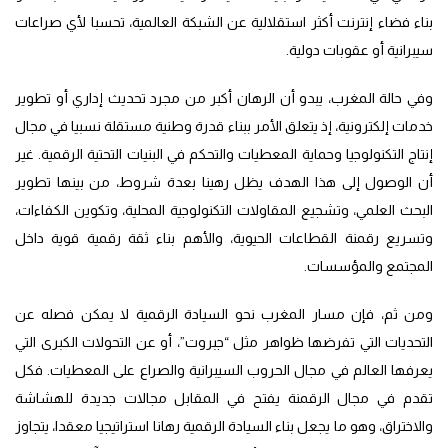
بناء فضاء إنترنت أكثر استقلالية عن الشبكة العالمية، تحسبا لأي صراعات
سيبرانية أو عقوبات دولية.
وفي حالة المغرب، يبدو أن الرهان أكبر من مجرد تحديث إداري أو تطوير
خدمات إلكترونية، إذ يتعلق الأمر ببناء قدرة وطنية مستقلة نسبيا في مجال
إنتاج التكنولوجيا وحماية المعطيات والتحكم في البنيات التحتية الرقمية. غير
أن الوصول إلى هذا الهدف يظل رهينا بعدة شروط، من بينها تطوير
البحث العلمي، وتشجيع المقاولات التكنولوجية المحلية، وتكوين الكفاءات،
وتسريع رقمنة القطاعات الحيوية، والأهم بناء ثقة رقمية قوية داخل
المجتمع والمؤسسات.
ومن ثم، فإن مسار المغرب نحو السيادة الرقمية لا يمكن فصله عن
التحديات التي تفرضها ظواهر مثل “جبروت”، أو عن التحولات الكبرى التي
يعرفها العالم في مجال الحروب السيبرانية والصراع على المعطيات. فكل
تقدم في مجال الرقمنة يفتح في المقابل مجالات جديدة للهشاشة
والاختراق، وهو ما يجعل بناء السيادة الرقمية رهانا استراتيجيا معقدا، يتجاوز