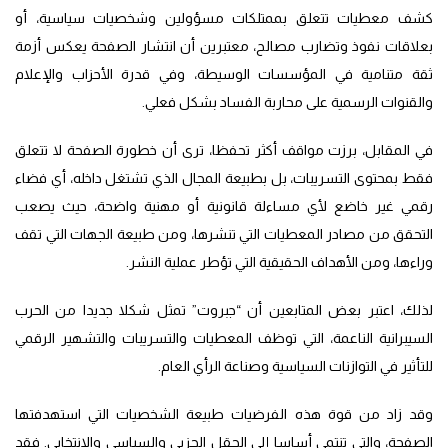
كشف معطيات تتعلق بممتلكات مسؤولين وشخصيات سياسية، أو
بعلاقات نفوذ وتضارب مصالح، معتبرين أن انتشار الصفحة يعكس أزمة
ثقة متنامية في المؤسسات الوسيطة، وفي قدرة الأحزاب والإعلام
والقنوات الرسمية على محاربة الفساد بشكل فعلي.
في المقابل، برزت مواقف أكثر تحفظا، ترى أن خطورة الصفحة لا تتعلق
فقط بمحتوى التسريبات، بل بطبيعة المجال الذي تشتغل داخله، أي فضاء
رقمي غير خاضع لأي مساءلة قانونية أو مهنية واضحة، حيث يصعب
التحقق من مصادر المعطيات التي تنشرها، ومن طبيعة الجهات التي تقف
وراءها، ومن الأهداف الحقيقية التي تؤطر عملية النشر.
لذلك، اعتبر بعض المتابعين أن “جبروت” تمثل شكلا جديدا من الحرب
السيبرانية الناعمة، التي توظف المعطيات والتسريبات والتشهير الرقمي
للتأثير في التوازنات السياسية وصناعة الرأي العام.
وقد زاد من قوة هذه الفرضيات طبيعة الشخصيات التي استهدفتها
الصفحة، والتي تنتمي أساسا إلى الحقل الحزبي والسياسي والانتخابي. فقد