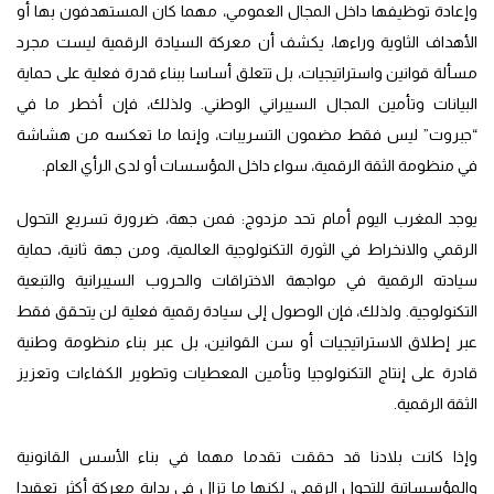
وإعادة توظيفها داخل المجال العمومي، مهما كان المستهدفون بها أو
الأهداف الثاوية وراءها، يكشف أن معركة السيادة الرقمية ليست مجرد
مسألة قوانين واستراتيجيات، بل تتعلق أساسا ببناء قدرة فعلية على حماية
البيانات وتأمين المجال السيبراني الوطني. ولذلك، فإن أخطر ما في
“جبروت” ليس فقط مضمون التسريبات، وإنما ما تعكسه من هشاشة
في منظومة الثقة الرقمية، سواء داخل المؤسسات أو لدى الرأي العام.
يوجد المغرب اليوم أمام تحد مزدوج: فمن جهة، ضرورة تسريع التحول
الرقمي والانخراط في الثورة التكنولوجية العالمية، ومن جهة ثانية، حماية
سيادته الرقمية في مواجهة الاختراقات والحروب السيبرانية والتبعية
التكنولوجية. ولذلك، فإن الوصول إلى سيادة رقمية فعلية لن يتحقق فقط
عبر إطلاق الاستراتيجيات أو سن القوانين، بل عبر بناء منظومة وطنية
قادرة على إنتاج التكنولوجيا وتأمين المعطيات وتطوير الكفاءات وتعزيز
الثقة الرقمية.
وإذا كانت بلادنا قد حققت تقدما مهما في بناء الأسس القانونية
والمؤسساتية للتحول الرقمي، لكنها ما تزال في بداية معركة أكثر تعقيدا