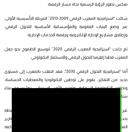
تعكس تطور الرؤية الرسمية تجاه مسار الرقمنة.
شكلت “استراتيجية المغرب الرقمي 2009-2013” المرحلة التأسيسية الأولى،
عبر وضع البنيات القانونية والمؤسساتية الأساسية للتحول الرقمي،
وإطلاق مشاريع الإدارة الإلكترونية ورقمنة الخدمات الإدارية.
ثم جاءت “استراتيجية المغرب الرقمي 2020” لتوسيع الطموح نحو جعل
المغرب قطبا إقليميا للتحول الرقمي والاستثمار التكنولوجي.
أما “استراتيجية التحول الرقمي 2030″، فقد انتقلت بالمغرب إلى مستوى
جديد من التفكير، يقوم على توطين التكنولوجيا والمعطيات الحساسة،
وتطوير التكنولوجيا السحابية، وتعزيز الأمن السيبراني، بما يسمح ببناء
سيادة رقمية وطنية.
غير أن هذا المسار لم يكن معزولا عن النقاشات والانتقادات المرتبطة
بحدود التحول الرقمي المغربي. فعدد من التقارير الرسمية، خاصة تقارير
المجلس الاقتصادي والاجتماعي والبيئي، أكدت أن المغرب، رغم ما راكمه