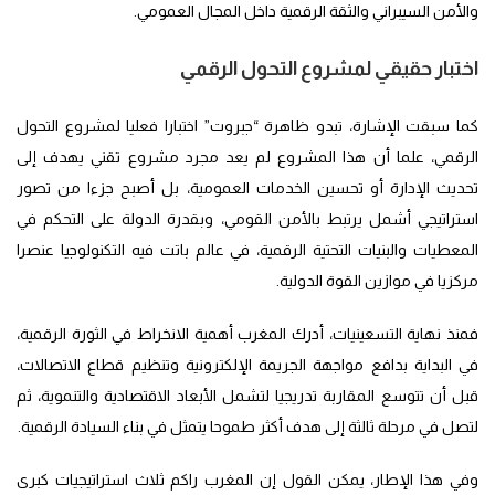
والأمن السيبراني والثقة الرقمية داخل المجال العمومي.
اختبار حقيقي لمشروع التحول الرقمي
كما سبقت الإشارة، تبدو ظاهرة “جبروت” اختبارا فعليا لمشروع التحول
الرقمي، علما أن هذا المشروع لم يعد مجرد مشروع تقني يهدف إلى
تحديث الإدارة أو تحسين الخدمات العمومية، بل أصبح جزءا من تصور
استراتيجي أشمل يرتبط بالأمن القومي، وبقدرة الدولة على التحكم في
المعطيات والبنيات التحتية الرقمية، في عالم باتت فيه التكنولوجيا عنصرا
مركزيا في موازين القوة الدولية.
فمنذ نهاية التسعينيات، أدرك المغرب أهمية الانخراط في الثورة الرقمية،
في البداية بدافع مواجهة الجريمة الإلكترونية وتنظيم قطاع الاتصالات،
قبل أن تتوسع المقاربة تدريجيا لتشمل الأبعاد الاقتصادية والتنموية، ثم
لتصل في مرحلة ثالثة إلى هدف أكثر طموحا يتمثل في بناء السيادة الرقمية.
وفي هذا الإطار، يمكن القول إن المغرب راكم ثلاث استراتيجيات كبرى