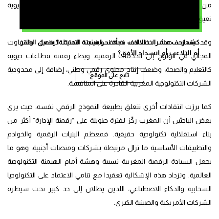
من قوانين ومؤسسات واستراتيجيات، ما يزال يعاني من اختلالات بنيوية
تعيق انتقاله إلى فاعل رقمي إقليمي فعلي.
كيف زحف عشرات الالاف فجأة نحو سبتة المحتلة؟ بفعل الفقر
وقد شملت هذه الاختلالات ضعف البنيات التحتية الرقمية، والتفاوت
أم التلاعب أم انسداد الأفق؟
المجالي في الولوج إلى الخدمات الرقمية، وبطء رقمنة قطاعات حيوية
كالتعليم والصحة، وضعف إنتاج محتوى رقمي وطني، إضافة إلى محدودية
تابع على الموقع
الشركات التكنولوجية المغربية القادرة على المنافسة.
كما برزت انتقادات أخرى تتعلق بطبيعة النموذج الرقمي نفسه، حيث يرى
بعض الباحثين أن المغرب ركّز لفترة طويلة على “رقمنة الإدارة” أكثر من
بناء استقلالية تكنولوجية حقيقية. فمعظم البنيات الرقمية والخوادم
والتطبيقات الأساسية ما تزال مرتبطة بشركات ومنصات أجنبية، وهو ما
يجعل السيادة الرقمية المغربية نسبية وهشة أمام الهيمنة التكنولوجية
العالمية. وتزداد هذه الإشكالية تعقيدا مع تنامي الاعتماد على التكنولوجيا
السحابية والذكاء الاصطناعي، اللذين يظلان إلى حد كبير تحت سيطرة
الشركات الأمريكية والصينية الكبرى.