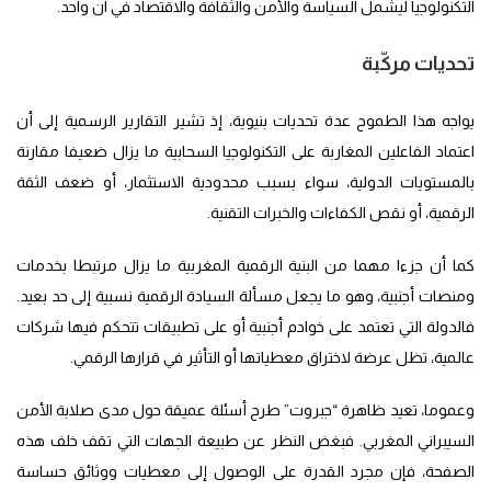
التكنولوجيا ليشمل السياسة والأمن والثقافة والاقتصاد في آن واحد.
تحديات مركّبة
يواجه هذا الطموح عدة تحديات بنيوية، إذ تشير التقارير الرسمية إلى أن
اعتماد الفاعلين المغاربة على التكنولوجيا السحابية ما يزال ضعيفا مقارنة
بالمستويات الدولية، سواء بسبب محدودية الاستثمار، أو ضعف الثقة
الرقمية، أو نقص الكفاءات والخبرات التقنية.
كما أن جزءا مهما من البنية الرقمية المغربية ما يزال مرتبطا بخدمات
ومنصات أجنبية، وهو ما يجعل مسألة السيادة الرقمية نسبية إلى حد بعيد.
فالدولة التي تعتمد على خوادم أجنبية أو على تطبيقات تتحكم فيها شركات
عالمية، تظل عرضة لاختراق معطياتها أو التأثير في قرارها الرقمي.
وعموما، تعيد ظاهرة “جبروت” طرح أسئلة عميقة حول مدى صلابة الأمن
السيبراني المغربي. فبغض النظر عن طبيعة الجهات التي تقف خلف هذه
الصفحة، فإن مجرد القدرة على الوصول إلى معطيات ووثائق حساسة